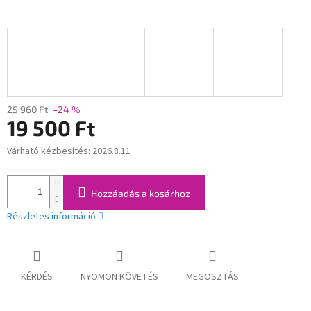
25 960 Ft
–24 %
19 500 Ft
Várható kézbesítés:
2026.8.11
Egységár:
Hozzáadás a kosárhoz
Részletes információ
KÉRDÉS
NYOMON KÖVETÉS
MEGOSZTÁS