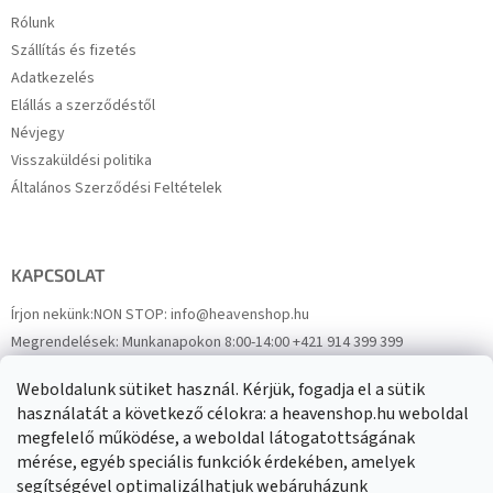
Rólunk
Szállítás és fizetés
Adatkezelés
Elállás a szerződéstől
Névjegy
Visszaküldési politika
Általános Szerződési Feltételek
KAPCSOLAT
Írjon nekünk:
NON STOP: info@heavenshop.hu
Megrendelések:
Munkanapokon 8:00-14:00 +421 914 399 399
Panaszok:
Munkanapokon 8:00-14:00 +421 914 399 399
Weboldalunk sütiket használ. Kérjük, fogadja el a sütik
Facebook
HeavenShop.sk
használatát a következő célokra: a heavenshop.hu weboldal
megfelelő működése, a weboldal látogatottságának
mérése, egyéb speciális funkciók érdekében, amelyek
Eredményeink
segítségével optimalizálhatjuk webáruházunk