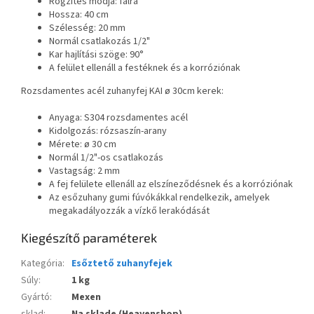
Rögzítés módja: falra
Hossza: 40 cm
Szélesség: 20 mm
Normál csatlakozás 1/2"
Kar hajlítási szöge: 90°
A felület ellenáll a festéknek és a korróziónak
Rozsdamentes acél zuhanyfej KAI ø 30cm kerek:
Anyaga: S304 rozsdamentes acél
Kidolgozás: rózsaszín-arany
Mérete: ø 30 cm
Normál 1/2"-os csatlakozás
Vastagság: 2 mm
A fej felülete ellenáll az elszíneződésnek és a korróziónak
Az esőzuhany gumi fúvókákkal rendelkezik, amelyek
megakadályozzák a vízkő lerakódását
Kiegészítő paraméterek
Kategória
:
Esőztető zuhanyfejek
Súly
:
1 kg
Gyártó
:
Mexen