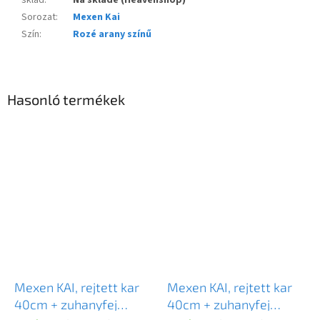
sklad
:
Na sklade (Heavenshop)
Sorozat
:
Mexen Kai
Szín
:
Rozé arany színű
Hasonló termékek
Mexen KAI, rejtett kar
Mexen KAI, rejtett kar
40cm + zuhanyfej
40cm + zuhanyfej