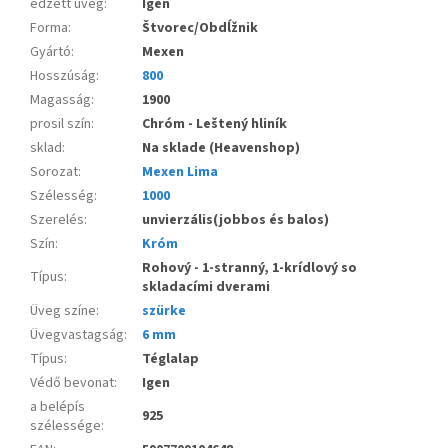
edzett üveg
:
Igen
Forma
:
Štvorec/Obdĺžnik
Gyártó
:
Mexen
Hosszúság
:
800
Magasság
:
1900
prosil szín
:
Chróm - Leštený hliník
sklad
:
Na sklade (Heavenshop)
Sorozat
:
Mexen Lima
Szélesség
:
1000
Szerelés
:
unvierzális(jobbos és balos)
Szín
:
Króm
Rohový - 1-stranný, 1-krídlový so
Típus
:
skladacími dverami
Üveg színe
:
szürke
Üvegvastagság
:
6 mm
Típus
:
Téglalap
Védő bevonat
:
Igen
a belépís
925
szélessége
: