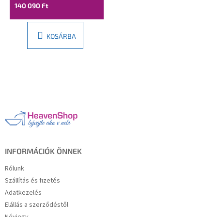
080-01-00
140 090 Ft
KOSÁRBA
L
á
b
l
é
c
INFORMÁCIÓK ÖNNEK
Rólunk
Szállítás és fizetés
Adatkezelés
Elállás a szerződéstől