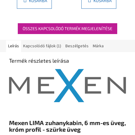
KOSÁRBA
KOSÁRBA
ÖSSZES KAPCSOLÓDÓ TERMÉK MEGJELENÍTÉSE
Leírás
Kapcsolódó fájlok (1)
Beszélgetés
Márka
Termék részletes leírása
Mexen LIMA zuhanykabin, 6 mm-es üveg,
króm profil - szürke üveg