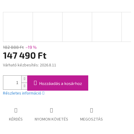
182 888 Ft
–19 %
147 490 Ft
Várható kézbesítés:
2026.8.11
Egységár:
Hozzáadás a kosárhoz
Részletes információ
KÉRDÉS
NYOMON KÖVETÉS
MEGOSZTÁS