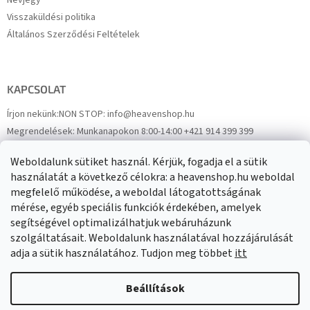
Névjegy
Visszaküldési politika
Általános Szerződési Feltételek
KAPCSOLAT
Írjon nekünk:
NON STOP: info@heavenshop.hu
Megrendelések:
Munkanapokon 8:00-14:00 +421 914 399 399
Panaszok:
Munkanapokon 8:00-14:00 +421 914 399 399
Weboldalunk sütiket használ. Kérjük, fogadja el a sütik
Facebook
HeavenShop.sk
használatát a következő célokra: a heavenshop.hu weboldal
megfelelő működése, a weboldal látogatottságának
mérése, egyéb speciális funkciók érdekében, amelyek
Eredményeink
segítségével optimalizálhatjuk webáruházunk
szolgáltatásait. Weboldalunk használatával hozzájárulását
adja a sütik használatához. Tudjon meg többet
itt
Árukereső.hu
Beállítások