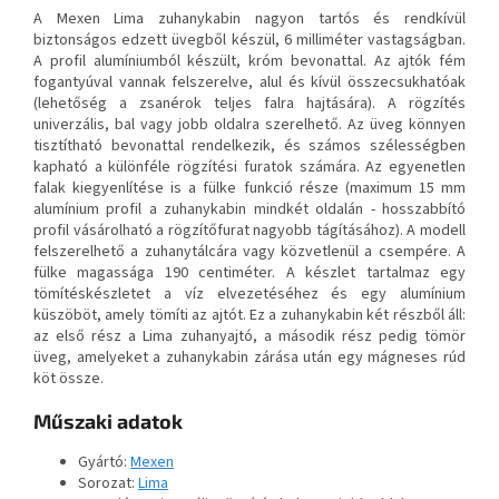
A Mexen Lima zuhanykabin nagyon tartós és rendkívül
biztonságos edzett üvegből készül, 6 milliméter vastagságban.
A profil alumíniumból készült, króm bevonattal. Az ajtók fém
fogantyúval vannak felszerelve, alul és kívül összecsukhatóak
(lehetőség a zsanérok teljes falra hajtására). A rögzítés
univerzális, bal vagy jobb oldalra szerelhető. Az üveg könnyen
tisztítható bevonattal rendelkezik, és számos szélességben
kapható a különféle rögzítési furatok számára. Az egyenetlen
falak kiegyenlítése is a fülke funkció része (maximum 15 mm
alumínium profil a zuhanykabin mindkét oldalán - hosszabbító
profil vásárolható a rögzítőfurat nagyobb tágításához). A modell
felszerelhető a zuhanytálcára vagy közvetlenül a csempére. A
fülke magassága 190 centiméter. A készlet tartalmaz egy
tömítéskészletet a víz elvezetéséhez és egy alumínium
küszöböt, amely tömíti az ajtót. Ez a zuhanykabin két részből áll:
az első rész a Lima zuhanyajtó, a második rész pedig tömör
üveg, amelyeket a zuhanykabin zárása után egy mágneses rúd
köt össze.
Műszaki adatok
Gyártó:
Mexen
Sorozat:
Lima