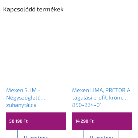
Kapcsolódó termékek
Mexen SLIM -
Mexen LIMA, PRETORIA
Négyszögletű
tágulási profil, króm,
zuhanytálca
850-224-01
100x80x5cm + króm
szifon, fehér, 40108010
50 190 Ft
14 290 Ft