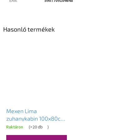
EAN
:
5907709104648
Hasonló termékek
Mexen Lima
zuhanykabin 100x80cm,
6mm üveg, króm profil-
Raktáron
(
>20 db
)
átlátszó üveg, 856-100-