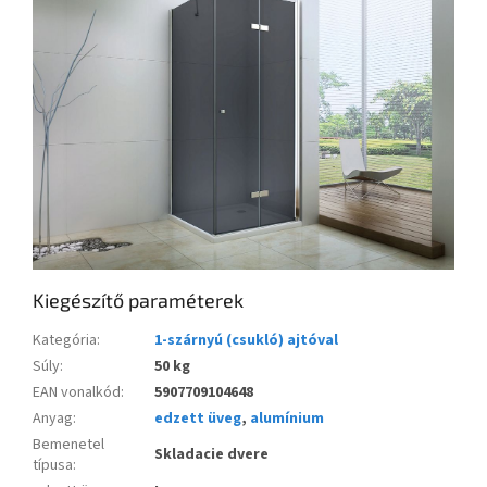
Kiegészítő paraméterek
Kategória
:
1-szárnyú (csukló) ajtóval
Súly
:
50 kg
EAN vonalkód
:
5907709104648
Anyag
:
edzett üveg
,
alumínium
Bemenetel
Skladacie dvere
típusa
: