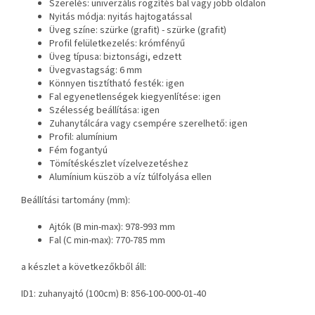
Szerelés: univerzális rögzítés bal vagy jobb oldalon
Nyitás módja: nyitás hajtogatással
Üveg színe: szürke (grafit) - szürke (grafit)
Profil felületkezelés: krómfényű
Üveg típusa: biztonsági, edzett
Üvegvastagság: 6 mm
Könnyen tisztítható festék: igen
Fal egyenetlenségek kiegyenlítése: igen
Szélesség beállítása: igen
Zuhanytálcára vagy csempére szerelhető: igen
Profil: alumínium
Fém fogantyú
Tömítéskészlet vízelvezetéshez
Alumínium küszöb a víz túlfolyása ellen
Beállítási tartomány (mm):
Ajtók (B min-max): 978-993 mm
Fal (C min-max): 770-785 mm
a készlet a következőkből áll:
ID1: zuhanyajtó (100cm) B: 856-100-000-01-40