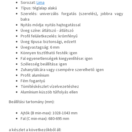
Sorozat:
Lima
Típus: téglalap alakú
Szerelés: univerzális forgatás (szerelés), jobbra vagy
balra
Nyitás módja: nyitás hajtogatással
Üveg színe: átlátszó - átlátszó
Profil felületkezelés: krómfényű
Üveg típusa: biztonsági, edzett
Üvegvastagság: 6 mm
Könnyen tisztítható festék: igen
Fal egyenetlenségek kiegyenlítése: igen
Szélesség beállítása: igen
Zuhanytálcára vagy csempére szerelhető: igen
Profil: alumínium
Fém fogantyú
Tömítéskészlet vízelvezetéshez
Alumínium küszöb túlfolyás ellen
Beállítási tartomány (mm):
Ajtók (B min-max): 1028-1043 mm
Fal (C min-max): 680-695 mm
a készlet a következőkből áll: