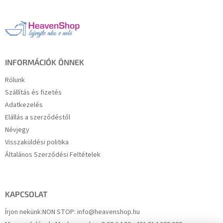
b
l
é
c
INFORMÁCIÓK ÖNNEK
Rólunk
Szállítás és fizetés
Adatkezelés
Elállás a szerződéstől
Névjegy
Visszaküldési politika
Általános Szerződési Feltételek
KAPCSOLAT
Írjon nekünk:
NON STOP: info@heavenshop.hu