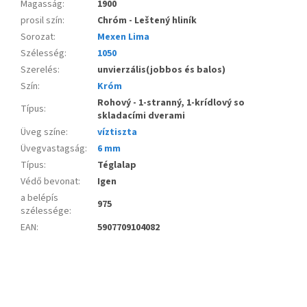
Magasság
:
1900
prosil szín
:
Chróm - Leštený hliník
Sorozat
:
Mexen Lima
Szélesség
:
1050
Szerelés
:
unvierzális(jobbos és balos)
Szín
:
Króm
Rohový - 1-stranný, 1-krídlový so
Típus
:
skladacími dverami
Üveg színe
:
víztiszta
Üvegvastagság
:
6 mm
Típus
:
Téglalap
Védő bevonat
:
Igen
a belépís
975
szélessége
:
EAN
:
5907709104082
L
á