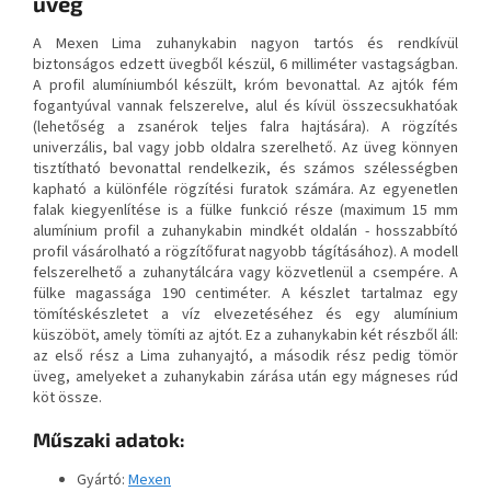
üveg
A Mexen Lima zuhanykabin nagyon tartós és rendkívül
biztonságos edzett üvegből készül, 6 milliméter vastagságban.
A profil alumíniumból készült, króm bevonattal. Az ajtók fém
fogantyúval vannak felszerelve, alul és kívül összecsukhatóak
(lehetőség a zsanérok teljes falra hajtására). A rögzítés
univerzális, bal vagy jobb oldalra szerelhető. Az üveg könnyen
tisztítható bevonattal rendelkezik, és számos szélességben
kapható a különféle rögzítési furatok számára. Az egyenetlen
falak kiegyenlítése is a fülke funkció része (maximum 15 mm
alumínium profil a zuhanykabin mindkét oldalán - hosszabbító
profil vásárolható a rögzítőfurat nagyobb tágításához). A modell
felszerelhető a zuhanytálcára vagy közvetlenül a csempére. A
fülke magassága 190 centiméter. A készlet tartalmaz egy
tömítéskészletet a víz elvezetéséhez és egy alumínium
küszöböt, amely tömíti az ajtót. Ez a zuhanykabin két részből áll:
az első rész a Lima zuhanyajtó, a második rész pedig tömör
üveg, amelyeket a zuhanykabin zárása után egy mágneses rúd
köt össze.
Műszaki adatok:
Gyártó:
Mexen