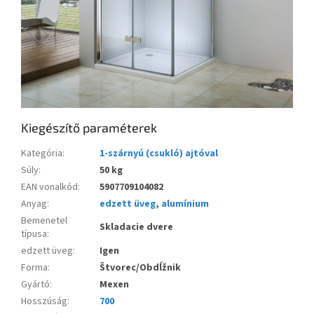
Kiegészítő paraméterek
Kategória
:
1-szárnyú (csukló) ajtóval
Súly
:
50 kg
EAN vonalkód
:
5907709104082
Anyag
:
edzett üveg
,
alumínium
Bemenetel
Skladacie dvere
típusa
:
edzett üveg
:
Igen
Forma
:
Štvorec/Obdĺžnik
Gyártó
:
Mexen
Hosszúság
:
700