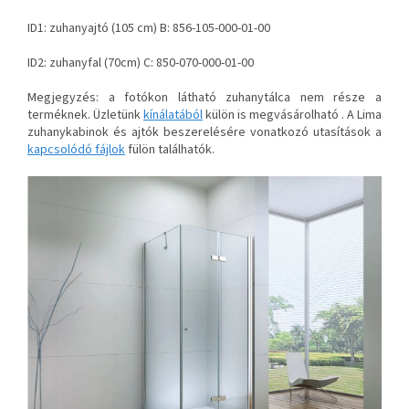
ID1: zuhanyajtó (105 cm) B: 856-105-000-01-00
ID2: zuhanyfal (70cm) C: 850-070-000-01-00
Megjegyzés: a fotókon látható zuhanytálca nem része a
terméknek. Üzletünk
kínálatából
külön is megvásárolható . A Lima
zuhanykabinok és ajtók beszerelésére vonatkozó utasítások a
kapcsolódó fájlok
fülön találhatók.