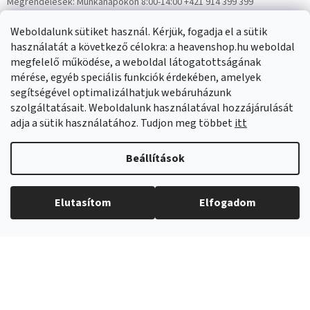
Megrendelések:
Munkanapokon 8:00-14:00 +421 914 399 399
Panaszok:
Munkanapokon 8:00-14:00 +421 914 399 399
Weboldalunk sütiket használ. Kérjük, fogadja el a sütik
Facebook
HeavenShop.sk
használatát a következő célokra: a heavenshop.hu weboldal
megfelelő működése, a weboldal látogatottságának
mérése, egyéb speciális funkciók érdekében, amelyek
Eredményeink
segítségével optimalizálhatjuk webáruházunk
szolgáltatásait. Weboldalunk használatával hozzájárulását
adja a sütik használatához. Tudjon meg többet
itt
Árukereső.hu
Beállítások
Elutasítom
Elfogadom
Copyright 2026
Heavenshop
. Minden jog fenntartva.