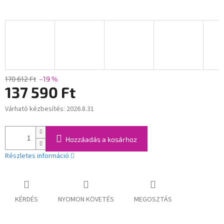
170 612 Ft
–19 %
137 590 Ft
Várható kézbesítés:
2026.8.31
Egységár:
Hozzáadás a kosárhoz
Részletes információ
KÉRDÉS
NYOMON KÖVETÉS
MEGOSZTÁS