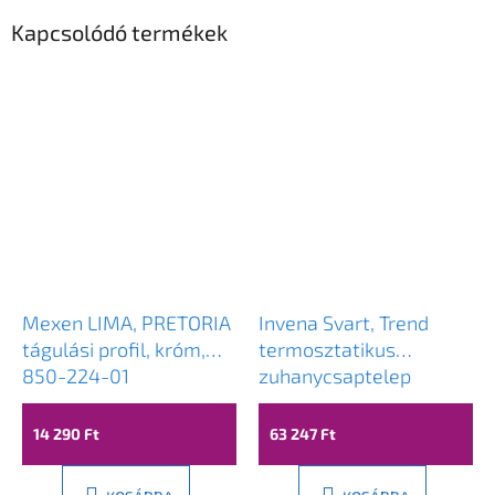
Kapcsolódó termékek
Mexen LIMA, PRETORIA
Invena Svart, Trend
tágulási profil, króm,
termosztatikus
850-224-01
zuhanycsaptelep
zuhanygarnitúrával
Svart 25x25 cm, króm,
14 290 Ft
63 247 Ft
INV-AU-85-001-X