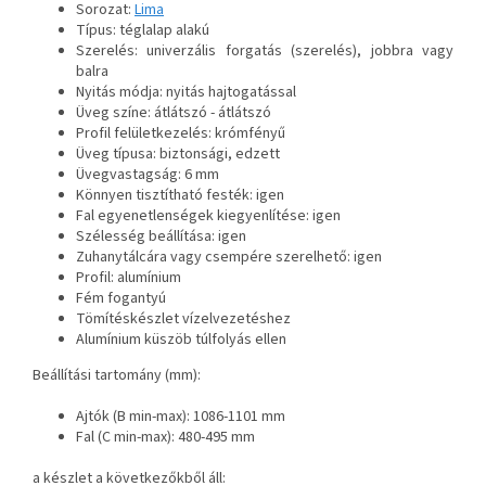
Sorozat:
Lima
Típus: téglalap alakú
Szerelés: univerzális forgatás (szerelés), jobbra vagy
balra
Nyitás módja: nyitás hajtogatással
Üveg színe: átlátszó - átlátszó
Profil felületkezelés: krómfényű
Üveg típusa: biztonsági, edzett
Üvegvastagság: 6 mm
Könnyen tisztítható festék: igen
Fal egyenetlenségek kiegyenlítése: igen
Szélesség beállítása: igen
Zuhanytálcára vagy csempére szerelhető: igen
Profil: alumínium
Fém fogantyú
Tömítéskészlet vízelvezetéshez
Alumínium küszöb túlfolyás ellen
Beállítási tartomány (mm):
Ajtók (B min-max): 1086-1101 mm
Fal (C min-max): 480-495 mm
a készlet a következőkből áll: