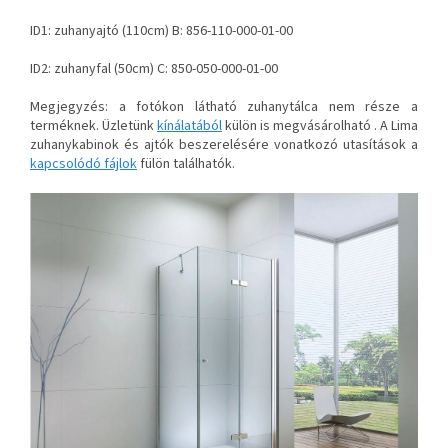
ID1: zuhanyajtó (110cm) B: 856-110-000-01-00
ID2: zuhanyfal (50cm) C: 850-050-000-01-00
Megjegyzés: a fotókon látható zuhanytálca nem része a
terméknek. Üzletünk
kínálatából
külön is megvásárolható . A Lima
zuhanykabinok és ajtók beszerelésére vonatkozó utasítások a
kapcsolódó fájlok
fülön találhatók.