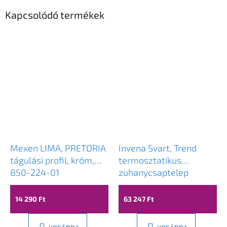
Kapcsolódó termékek
Mexen LIMA, PRETORIA
Invena Svart, Trend
tágulási profil, króm,
termosztatikus
850-224-01
zuhanycsaptelep
zuhanygarnitúrával
Svart 25x25 cm, króm,
14 290 Ft
63 247 Ft
INV-AU-85-001-X