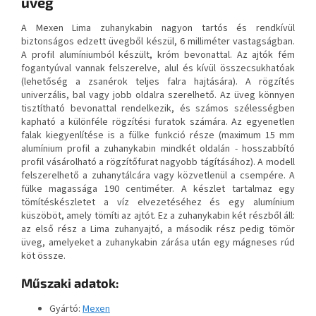
üveg
A Mexen Lima zuhanykabin nagyon tartós és rendkívül
biztonságos edzett üvegből készül, 6 milliméter vastagságban.
A profil alumíniumból készült, króm bevonattal. Az ajtók fém
fogantyúval vannak felszerelve, alul és kívül összecsukhatóak
(lehetőség a zsanérok teljes falra hajtására). A rögzítés
univerzális, bal vagy jobb oldalra szerelhető. Az üveg könnyen
tisztítható bevonattal rendelkezik, és számos szélességben
kapható a különféle rögzítési furatok számára. Az egyenetlen
falak kiegyenlítése is a fülke funkció része (maximum 15 mm
alumínium profil a zuhanykabin mindkét oldalán - hosszabbító
profil vásárolható a rögzítőfurat nagyobb tágításához). A modell
felszerelhető a zuhanytálcára vagy közvetlenül a csempére. A
fülke magassága 190 centiméter. A készlet tartalmaz egy
tömítéskészletet a víz elvezetéséhez és egy alumínium
küszöböt, amely tömíti az ajtót. Ez a zuhanykabin két részből áll:
az első rész a Lima zuhanyajtó, a második rész pedig tömör
üveg, amelyeket a zuhanykabin zárása után egy mágneses rúd
köt össze.
Műszaki adatok:
Gyártó:
Mexen