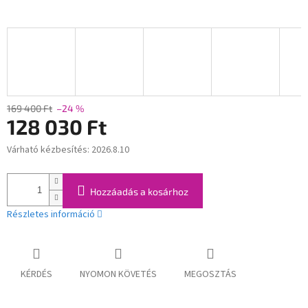
169 400 Ft
–24 %
128 030 Ft
Várható kézbesítés:
2026.8.10
Egységár:
Hozzáadás a kosárhoz
Részletes információ
KÉRDÉS
NYOMON KÖVETÉS
MEGOSZTÁS