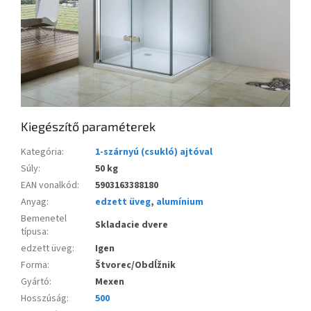
Kiegészítő paraméterek
Kategória
:
1-szárnyú (csukló) ajtóval
Súly
:
50 kg
EAN vonalkód
:
5903163388180
Anyag
:
edzett üveg
,
alumínium
Bemenetel
Skladacie dvere
típusa
:
edzett üveg
:
Igen
Forma
:
Štvorec/Obdĺžnik
Gyártó
:
Mexen
Hosszúság
:
500