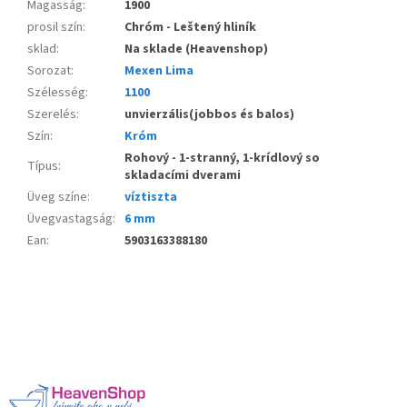
Magasság
:
1900
prosil szín
:
Chróm - Leštený hliník
sklad
:
Na sklade (Heavenshop)
Sorozat
:
Mexen Lima
Szélesség
:
1100
Szerelés
:
unvierzális(jobbos és balos)
Szín
:
Króm
Rohový - 1-stranný, 1-krídlový so
Típus
:
skladacími dverami
Üveg színe
:
víztiszta
Üvegvastagság
:
6 mm
Ean
:
5903163388180
L
á
b
l
é