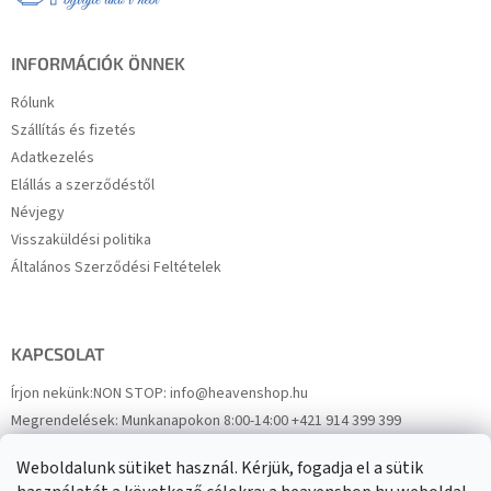
c
INFORMÁCIÓK ÖNNEK
Rólunk
Szállítás és fizetés
Adatkezelés
Elállás a szerződéstől
Névjegy
Visszaküldési politika
Általános Szerződési Feltételek
KAPCSOLAT
Írjon nekünk:
NON STOP: info@heavenshop.hu
Megrendelések:
Munkanapokon 8:00-14:00 +421 914 399 399
Panaszok:
Munkanapokon 8:00-14:00 +421 914 399 399
Weboldalunk sütiket használ. Kérjük, fogadja el a sütik
Facebook
HeavenShop.sk