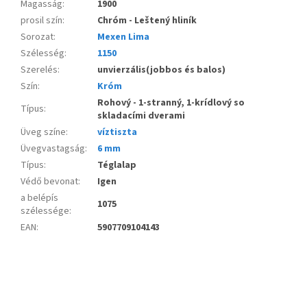
Magasság
:
1900
prosil szín
:
Chróm - Leštený hliník
Sorozat
:
Mexen Lima
Szélesség
:
1150
Szerelés
:
unvierzális(jobbos és balos)
Szín
:
Króm
Rohový - 1-stranný, 1-krídlový so
Típus
:
skladacími dverami
Üveg színe
:
víztiszta
Üvegvastagság
:
6 mm
Típus
:
Téglalap
Védő bevonat
:
Igen
a belépís
1075
szélessége
:
EAN
:
5907709104143
L
á