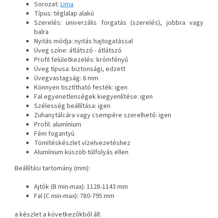
Sorozat:
Lima
Típus: téglalap alakú
Szerelés: univerzális forgatás (szerelés), jobbra vagy
balra
Nyitás módja: nyitás hajtogatással
Üveg színe: átlátszó - átlátszó
Profil felületkezelés: krómfényű
Üveg típusa: biztonsági, edzett
Üvegvastagság: 6 mm
Könnyen tisztítható festék: igen
Fal egyenetlenségek kiegyenlítése: igen
Szélesség beállítása: igen
Zuhanytálcára vagy csempére szerelhető: igen
Profil: alumínium
Fém fogantyú
Tömítéskészlet vízelvezetéshez
Alumínium küszöb túlfolyás ellen
Beállítási tartomány (mm):
Ajtók (B min-max): 1128-1143 mm
Fal (C min-max): 780-795 mm
a készlet a következőkből áll: