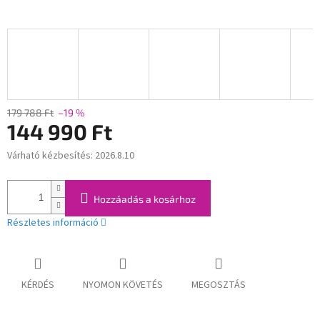
179 788 Ft
–19 %
144 990 Ft
Várható kézbesítés:
2026.8.10
Egységár:
Hozzáadás a kosárhoz
Részletes információ
KÉRDÉS
NYOMON KÖVETÉS
MEGOSZTÁS