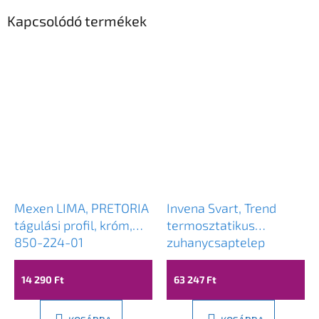
Kapcsolódó termékek
Mexen LIMA, PRETORIA
Invena Svart, Trend
tágulási profil, króm,
termosztatikus
850-224-01
zuhanycsaptelep
zuhanygarnitúrával
Svart 25x25 cm, króm,
14 290 Ft
63 247 Ft
INV-AU-85-001-X