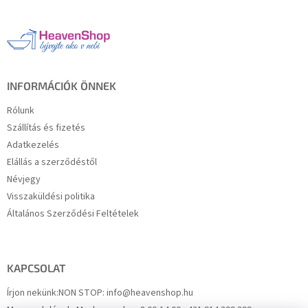
b
l
é
c
INFORMÁCIÓK ÖNNEK
Rólunk
Szállítás és fizetés
Adatkezelés
Elállás a szerződéstől
Névjegy
Visszaküldési politika
Általános Szerződési Feltételek
KAPCSOLAT
Írjon nekünk:
NON STOP: info@heavenshop.hu