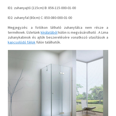
ID1: zuhanyajtó (115cm) B: 856-115-000-01-00
ID2: zuhanyfal (80cm) C: 850-080-000-01-00
Megjegyzés: a fotókon látható zuhanytálca nem része a
terméknek. Üzletünk
kínálatából
külön is megvásárolható . A Lima
zuhanykabinok és ajtók beszerelésére vonatkozó utasítások a
kapcsolódó fájlok
fülön találhatók.