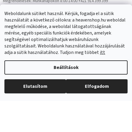
Megrendelések:
Munkanapokon 8:00-14:00 +421 914 399 399
Panaszok:
Munkanapokon 8:00-14:00 +421 914 399 399
Weboldalunk sütiket használ. Kérjük, fogadja el a sütik
Facebook
HeavenShop.sk
használatát a következő célokra: a heavenshop.hu weboldal
megfelelő működése, a weboldal látogatottságának
mérése, egyéb speciális funkciók érdekében, amelyek
Eredményeink
segítségével optimalizálhatjuk webáruházunk
szolgáltatásait. Weboldalunk használatával hozzájárulását
adja a sütik használatához. Tudjon meg többet
itt
Árukereső.hu
Beállítások
Elutasítom
Elfogadom
Copyright 2026
Heavenshop
. Minden jog fenntartva.