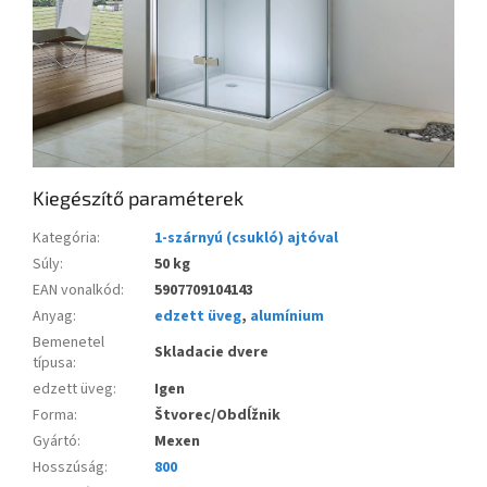
Kiegészítő paraméterek
Kategória
:
1-szárnyú (csukló) ajtóval
Súly
:
50 kg
EAN vonalkód
:
5907709104143
Anyag
:
edzett üveg
,
alumínium
Bemenetel
Skladacie dvere
típusa
:
edzett üveg
:
Igen
Forma
:
Štvorec/Obdĺžnik
Gyártó
:
Mexen
Hosszúság
:
800