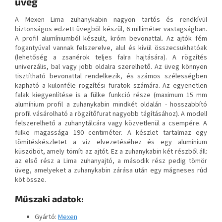
üveg
A Mexen Lima zuhanykabin nagyon tartós és rendkívül
biztonságos edzett üvegből készül, 6 milliméter vastagságban.
A profil alumíniumból készült, króm bevonattal. Az ajtók fém
fogantyúval vannak felszerelve, alul és kívül összecsukhatóak
(lehetőség a zsanérok teljes falra hajtására). A rögzítés
univerzális, bal vagy jobb oldalra szerelhető. Az üveg könnyen
tisztítható bevonattal rendelkezik, és számos szélességben
kapható a különféle rögzítési furatok számára. Az egyenetlen
falak kiegyenlítése is a fülke funkció része (maximum 15 mm
alumínium profil a zuhanykabin mindkét oldalán - hosszabbító
profil vásárolható a rögzítőfurat nagyobb tágításához). A modell
felszerelhető a zuhanytálcára vagy közvetlenül a csempére. A
fülke magassága 190 centiméter. A készlet tartalmaz egy
tömítéskészletet a víz elvezetéséhez és egy alumínium
küszöböt, amely tömíti az ajtót. Ez a zuhanykabin két részből áll:
az első rész a Lima zuhanyajtó, a második rész pedig tömör
üveg, amelyeket a zuhanykabin zárása után egy mágneses rúd
köt össze.
Műszaki adatok:
Gyártó:
Mexen