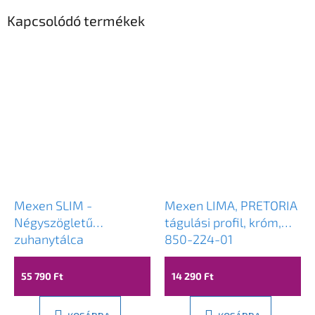
Kapcsolódó termékek
Mexen SLIM -
Mexen LIMA, PRETORIA
Négyszögletű
tágulási profil, króm,
zuhanytálca
850-224-01
110x80x5cm + króm
szifon, fehér, 40108011
55 790 Ft
14 290 Ft