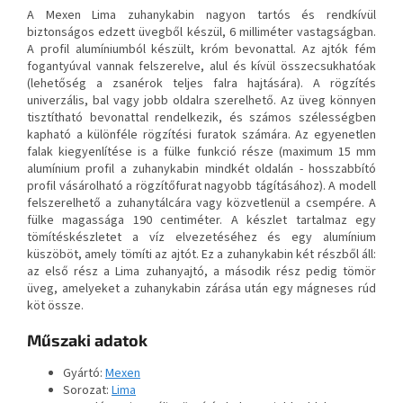
A Mexen Lima zuhanykabin nagyon tartós és rendkívül
biztonságos edzett üvegből készül, 6 milliméter vastagságban.
A profil alumíniumból készült, króm bevonattal. Az ajtók fém
fogantyúval vannak felszerelve, alul és kívül összecsukhatóak
(lehetőség a zsanérok teljes falra hajtására). A rögzítés
univerzális, bal vagy jobb oldalra szerelhető. Az üveg könnyen
tisztítható bevonattal rendelkezik, és számos szélességben
kapható a különféle rögzítési furatok számára. Az egyenetlen
falak kiegyenlítése is a fülke funkció része (maximum 15 mm
alumínium profil a zuhanykabin mindkét oldalán - hosszabbító
profil vásárolható a rögzítőfurat nagyobb tágításához). A modell
felszerelhető a zuhanytálcára vagy közvetlenül a csempére. A
fülke magassága 190 centiméter. A készlet tartalmaz egy
tömítéskészletet a víz elvezetéséhez és egy alumínium
küszöböt, amely tömíti az ajtót. Ez a zuhanykabin két részből áll:
az első rész a Lima zuhanyajtó, a második rész pedig tömör
üveg, amelyeket a zuhanykabin zárása után egy mágneses rúd
köt össze.
Műszaki adatok
Gyártó:
Mexen
Sorozat:
Lima