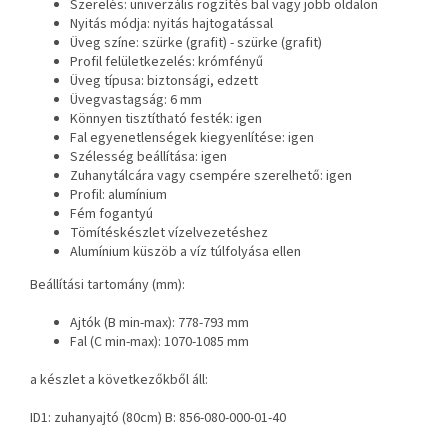
Szerelés: univerzális rögzítés bal vagy jobb oldalon
Nyitás módja: nyitás hajtogatással
Üveg színe: szürke (grafit) - szürke (grafit)
Profil felületkezelés: krómfényű
Üveg típusa: biztonsági, edzett
Üvegvastagság: 6 mm
Könnyen tisztítható festék: igen
Fal egyenetlenségek kiegyenlítése: igen
Szélesség beállítása: igen
Zuhanytálcára vagy csempére szerelhető: igen
Profil: alumínium
Fém fogantyú
Tömítéskészlet vízelvezetéshez
Alumínium küszöb a víz túlfolyása ellen
Beállítási tartomány (mm):
Ajtók (B min-max): 778-793 mm
Fal (C min-max): 1070-1085 mm
a készlet a következőkből áll:
ID1: zuhanyajtó (80cm) B: 856-080-000-01-40