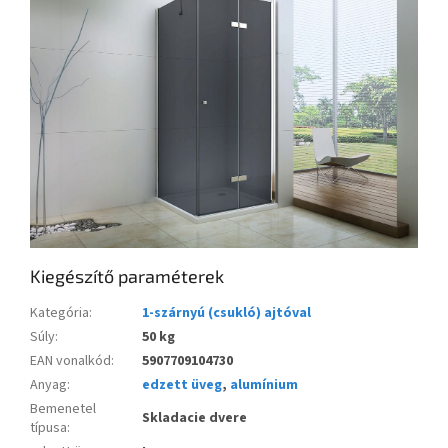
Kiegészítő paraméterek
Kategória
:
1-szárnyú (csukló) ajtóval
Súly
:
50 kg
EAN vonalkód
:
5907709104730
Anyag
:
edzett üveg
,
alumínium
Bemenetel
Skladacie dvere
típusa
: