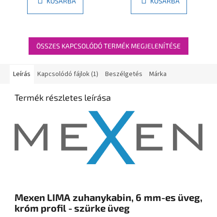
KOSÁRBA
KOSÁRBA
ÖSSZES KAPCSOLÓDÓ TERMÉK MEGJELENÍTÉSE
Leírás
Kapcsolódó fájlok (1)
Beszélgetés
Márka
Termék részletes leírása
Mexen LIMA zuhanykabin, 6 mm-es üveg,
króm profil - szürke üveg