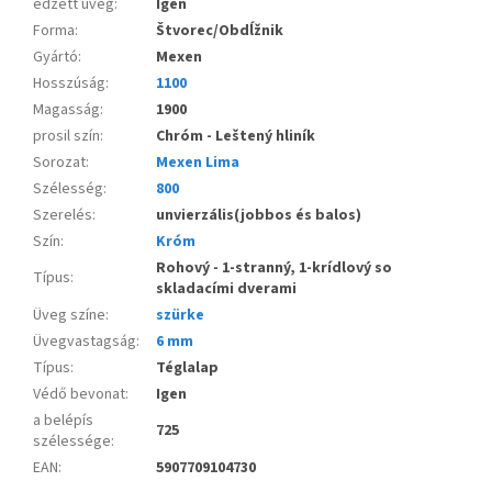
edzett üveg
:
Igen
Forma
:
Štvorec/Obdĺžnik
Gyártó
:
Mexen
Hosszúság
:
1100
Magasság
:
1900
prosil szín
:
Chróm - Leštený hliník
Sorozat
:
Mexen Lima
Szélesség
:
800
Szerelés
:
unvierzális(jobbos és balos)
Szín
:
Króm
Rohový - 1-stranný, 1-krídlový so
Típus
:
skladacími dverami
Üveg színe
:
szürke
Üvegvastagság
:
6 mm
Típus
:
Téglalap
Védő bevonat
:
Igen
a belépís
725
szélessége
:
EAN
:
5907709104730