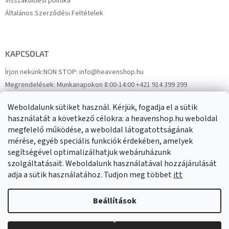
Visszaküldési politika
Általános Szerződési Feltételek
KAPCSOLAT
Írjon nekünk:
NON STOP: info@heavenshop.hu
Megrendelések:
Munkanapokon 8:00-14:00 +421 914 399 399
Panaszok:
Munkanapokon 8:00-14:00 +421 914 399 399
Weboldalunk sütiket használ. Kérjük, fogadja el a sütik
Facebook
HeavenShop.sk
használatát a következő célokra: a heavenshop.hu weboldal
megfelelő működése, a weboldal látogatottságának
mérése, egyéb speciális funkciók érdekében, amelyek
Eredményeink
segítségével optimalizálhatjuk webáruházunk
szolgáltatásait. Weboldalunk használatával hozzájárulását
adja a sütik használatához. Tudjon meg többet
itt
Árukereső.hu
Beállítások