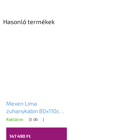
Hasonló termékek
Mexen Lima
zuhanykabin 80x110cm,
6mm üveg, króm profil-
Raktáron
(
5 db
)
átlátszó üveg, 856-
080-110-01-00
147 490 Ft