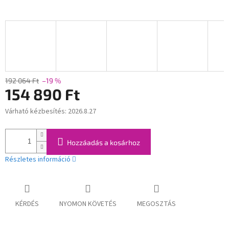
192 064 Ft
–19 %
154 890 Ft
Várható kézbesítés:
2026.8.27
Egységár:
Hozzáadás a kosárhoz
Részletes információ
KÉRDÉS
NYOMON KÖVETÉS
MEGOSZTÁS