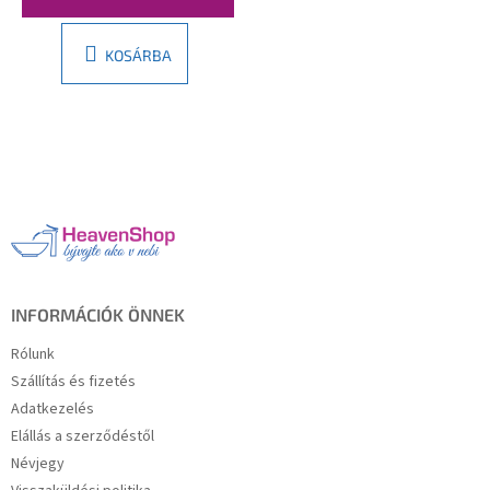
KOSÁRBA
L
á
b
l
é
c
INFORMÁCIÓK ÖNNEK
Rólunk
Szállítás és fizetés
Adatkezelés
Elállás a szerződéstől
Névjegy