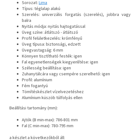
Sorozat:
Lima
Típus: téglalap alakú
Szerelés: univerzális forgatás (szerelés), jobbra vagy
balra
Nyitás módja: nyitás hajtogatással
Üveg színe: átlátszó - átlátszó
Profil felületkezelés: krómfényű
Üveg típusa: biztonsági, edzett
Üvegvastagság: 6 mm
Könnyen tisztítható festék: igen
Fal egyenetlenségek kiegyenlítése: igen
Szélesség beállítása: igen
Zuhanytálcára vagy csempére szerelhető: igen
Profil: alumínium
Fém fogantyú
Tömítéskészlet vízelvezetéshez
Alumínium küszöb túlfolyás ellen
Beállítási tartomány (mm):
Ajtók (B min-max): 786-801 mm
Fal (C min-max): 780-795 mm
a készlet a következőkből áll: