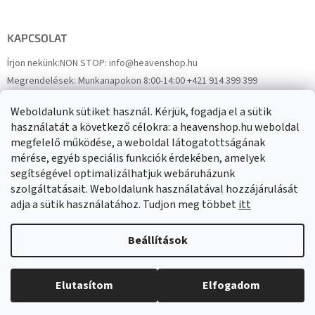
KAPCSOLAT
Írjon nekünk:
NON STOP: info@heavenshop.hu
Megrendelések:
Munkanapokon 8:00-14:00 +421 914 399 399
Panaszok:
Munkanapokon 8:00-14:00 +421 914 399 399
Weboldalunk sütiket használ. Kérjük, fogadja el a sütik
Facebook
HeavenShop.sk
használatát a következő célokra: a heavenshop.hu weboldal
megfelelő működése, a weboldal látogatottságának
mérése, egyéb speciális funkciók érdekében, amelyek
Eredményeink
segítségével optimalizálhatjuk webáruházunk
szolgáltatásait. Weboldalunk használatával hozzájárulását
adja a sütik használatához. Tudjon meg többet
itt
Árukereső.hu
Beállítások
Elutasítom
Elfogadom