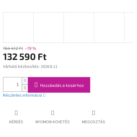
164 412 Ft
–19 %
132 590 Ft
Várható kézbesítés:
2026.8.11
Egységár:
Hozzáadás a kosárhoz
Részletes információ
KÉRDÉS
NYOMON KÖVETÉS
MEGOSZTÁS