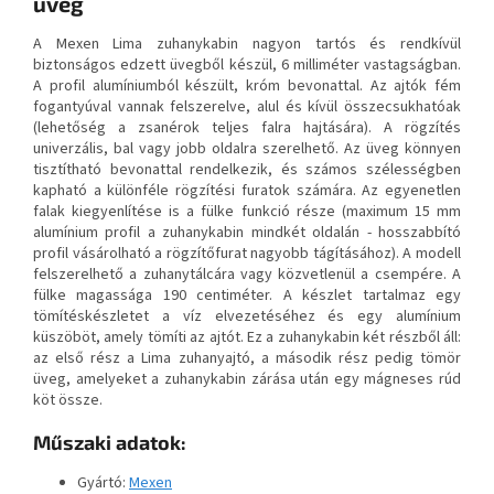
üveg
A Mexen Lima zuhanykabin nagyon tartós és rendkívül
biztonságos edzett üvegből készül, 6 milliméter vastagságban.
A profil alumíniumból készült, króm bevonattal. Az ajtók fém
fogantyúval vannak felszerelve, alul és kívül összecsukhatóak
(lehetőség a zsanérok teljes falra hajtására). A rögzítés
univerzális, bal vagy jobb oldalra szerelhető. Az üveg könnyen
tisztítható bevonattal rendelkezik, és számos szélességben
kapható a különféle rögzítési furatok számára. Az egyenetlen
falak kiegyenlítése is a fülke funkció része (maximum 15 mm
alumínium profil a zuhanykabin mindkét oldalán - hosszabbító
profil vásárolható a rögzítőfurat nagyobb tágításához). A modell
felszerelhető a zuhanytálcára vagy közvetlenül a csempére. A
fülke magassága 190 centiméter. A készlet tartalmaz egy
tömítéskészletet a víz elvezetéséhez és egy alumínium
küszöböt, amely tömíti az ajtót. Ez a zuhanykabin két részből áll:
az első rész a Lima zuhanyajtó, a második rész pedig tömör
üveg, amelyeket a zuhanykabin zárása után egy mágneses rúd
köt össze.
Műszaki adatok:
Gyártó:
Mexen