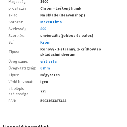
Magasság
:
1900
prosil szín
:
Chróm - Leštený hliník
sklad
:
Na sklade (Heavenshop)
Sorozat
:
Mexen Lima
Szélesség
:
800
Szerelés
:
unvierzális(jobbos és balos)
Szín
:
Króm
Rohový - 1-stranný, 1-krídlový so
Típus
:
skladacími dverami
Üveg színe
:
víztiszta
Üvegvastagság
:
6 mm
Típus
:
Négyzetes
Védő bevonat
:
Igen
a belépís
725
szélessége
:
EAN
:
5903163387344
Hasonló termékek