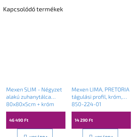
Kapcsolódó termékek
Mexen SLIM - Négyzet
Mexen LIMA, PRETORIA
alakú zuhanytálca
tágulási profil, króm,
80x80x5cm + króm
850-224-01
szifon, fehér, 40108080
46 490 Ft
14 290 Ft