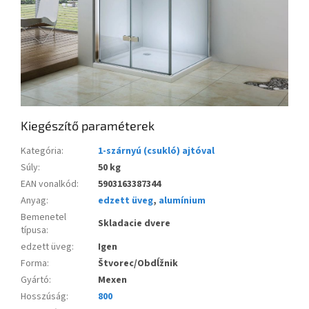
Kiegészítő paraméterek
Kategória
:
1-szárnyú (csukló) ajtóval
Súly
:
50 kg
EAN vonalkód
:
5903163387344
Anyag
:
edzett üveg
,
alumínium
Bemenetel
Skladacie dvere
típusa
:
edzett üveg
:
Igen
Forma
:
Štvorec/Obdĺžnik
Gyártó
:
Mexen
Hosszúság
:
800