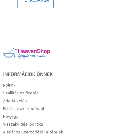
L
á
b
l
é
c
INFORMÁCIÓK ÖNNEK
Rólunk
Szállítás és fizetés
Adatkezelés
Elállás a szerződéstől
Névjegy
Visszaküldési politika
Általános Szerződési Feltételek