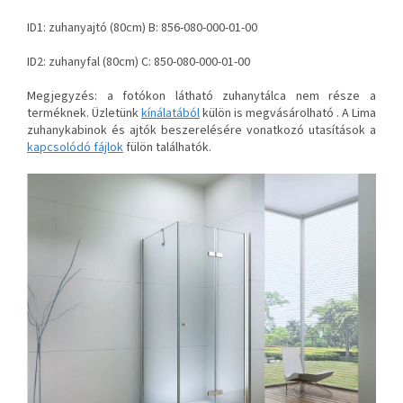
ID1: zuhanyajtó (80cm) B: 856-080-000-01-00
ID2: zuhanyfal (80cm) C: 850-080-000-01-00
Megjegyzés: a fotókon látható zuhanytálca nem része a
terméknek. Üzletünk
kínálatából
külön is megvásárolható . A Lima
zuhanykabinok és ajtók beszerelésére vonatkozó utasítások a
kapcsolódó fájlok
fülön találhatók.