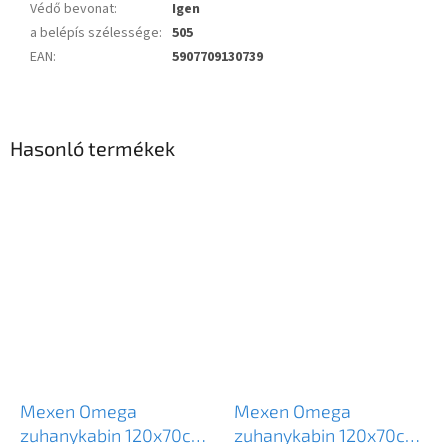
Védő bevonat
:
Igen
a belépís szélessége
:
505
EAN
:
5907709130739
Hasonló termékek
Mexen Omega
Mexen Omega
zuhanykabin 120x70cm,
zuhanykabin 120x70cm,