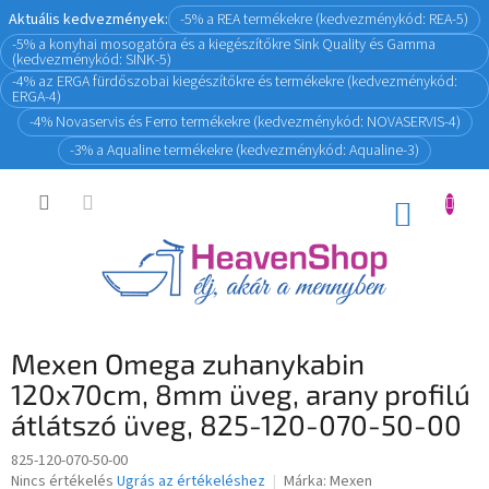
Ugrás
Aktuális kedvezmények:
-5% a REA termékekre (kedvezménykód: REA-5)
a
-5% a konyhai mosogatóra és a kiegészítőkre Sink Quality és Gamma
fő
(kedvezménykód: SINK-5)
tartalomhoz
-4% az ERGA fürdőszobai kiegészítőkre és termékekre (kedvezménykód:
ERGA-4)
-4% Novaservis és Ferro termékekre (kedvezménykód: NOVASERVIS-4)
-3% a Aqualine termékekre (kedvezménykód: Aqualine-3)
KOSÁR
Mexen Omega zuhanykabin
120x70cm, 8mm üveg, arany profilú
átlátszó üveg, 825-120-070-50-00
825-120-070-50-00
A
Nincs értékelés
Ugrás az értékeléshez
Márka:
Mexen