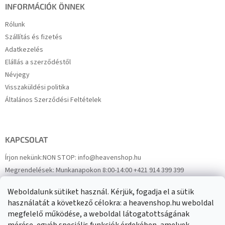
INFORMÁCIÓK ÖNNEK
Rólunk
Szállítás és fizetés
Adatkezelés
Elállás a szerződéstől
Névjegy
Visszaküldési politika
Általános Szerződési Feltételek
KAPCSOLAT
Írjon nekünk:
NON STOP: info@heavenshop.hu
Megrendelések:
Munkanapokon 8:00-14:00 +421 914 399 399
Panaszok:
Munkanapokon 8:00-14:00 +421 914 399 399
Weboldalunk sütiket használ. Kérjük, fogadja el a sütik
Facebook
HeavenShop.sk
használatát a következő célokra: a heavenshop.hu weboldal
megfelelő működése, a weboldal látogatottságának