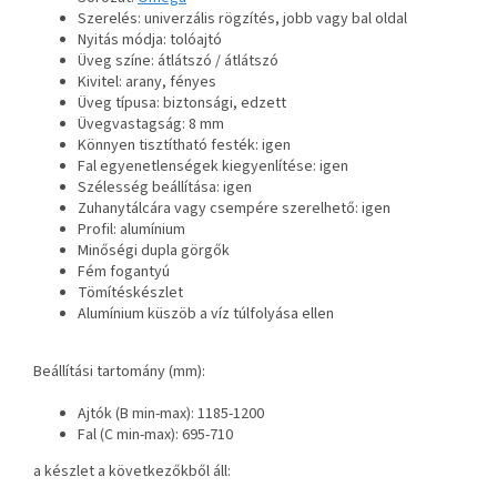
Szerelés: univerzális rögzítés, jobb vagy bal oldal
Nyitás módja: tolóajtó
Üveg színe: átlátszó / átlátszó
Kivitel: arany, fényes
Üveg típusa: biztonsági, edzett
Üvegvastagság: 8 mm
Könnyen tisztítható festék: igen
Fal egyenetlenségek kiegyenlítése: igen
Szélesség beállítása: igen
Zuhanytálcára vagy csempére szerelhető: igen
Profil: alumínium
Minőségi dupla görgők
Fém fogantyú
Tömítéskészlet
Alumínium küszöb a víz túlfolyása ellen
Beállítási tartomány (mm):
Ajtók (B min-max): 1185-1200
Fal (C min-max): 695-710
a készlet a következőkből áll: