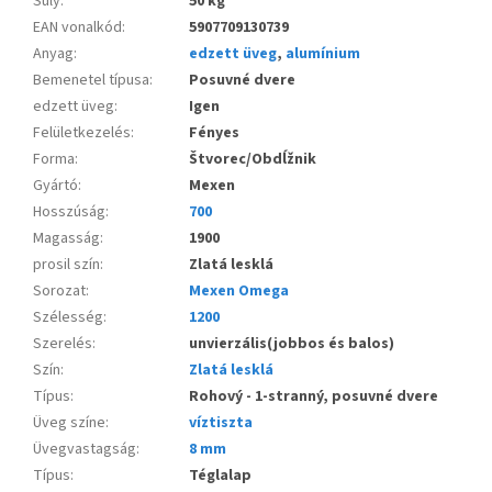
Súly
:
50 kg
EAN vonalkód
:
5907709130739
Anyag
:
edzett üveg
,
alumínium
Bemenetel típusa
:
Posuvné dvere
edzett üveg
:
Igen
Felületkezelés
:
Fényes
Forma
:
Štvorec/Obdĺžnik
Gyártó
:
Mexen
Hosszúság
:
700
Magasság
:
1900
prosil szín
:
Zlatá lesklá
Sorozat
:
Mexen Omega
Szélesség
:
1200
Szerelés
:
unvierzális(jobbos és balos)
Szín
:
Zlatá lesklá
Típus
:
Rohový - 1-stranný, posuvné dvere
Üveg színe
:
víztiszta
Üvegvastagság
:
8 mm
Típus
:
Téglalap