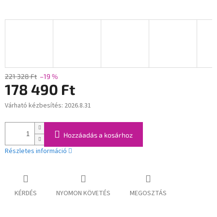
221 328 Ft
–19 %
178 490 Ft
Várható kézbesítés:
2026.8.31
Egységár:
Hozzáadás a kosárhoz
Részletes információ
KÉRDÉS
NYOMON KÖVETÉS
MEGOSZTÁS