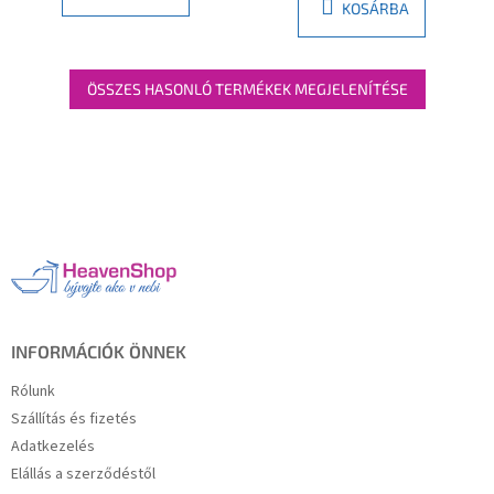
KOSÁRBA
ÖSSZES HASONLÓ TERMÉKEK MEGJELENÍTÉSE
L
á
b
l
é
c
INFORMÁCIÓK ÖNNEK
Rólunk
Szállítás és fizetés
Adatkezelés
Elállás a szerződéstől