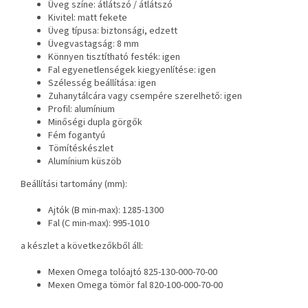
Üveg színe: átlátszó / átlátszó
Kivitel: matt fekete
Üveg típusa: biztonsági, edzett
Üvegvastagság: 8 mm
Könnyen tisztítható festék: igen
Fal egyenetlenségek kiegyenlítése: igen
Szélesség beállítása: igen
Zuhanytálcára vagy csempére szerelhető: igen
Profil: alumínium
Minőségi dupla görgők
Fém fogantyú
Tömítéskészlet
Alumínium küszöb
Beállítási tartomány (mm):
Ajtók (B min-max): 1285-1300
Fal (C min-max): 995-1010
a készlet a következőkből áll:
Mexen Omega tolóajtó 825-130-000-70-00
Mexen Omega tömör fal 820-100-000-70-00