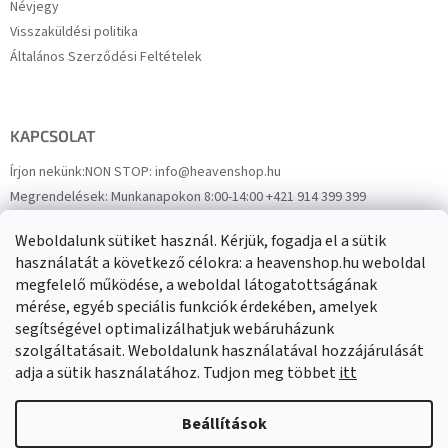
Névjegy
Visszaküldési politika
Általános Szerződési Feltételek
KAPCSOLAT
Írjon nekünk:
NON STOP: info@heavenshop.hu
Megrendelések:
Munkanapokon 8:00-14:00 +421 914 399 399
Panaszok:
Munkanapokon 8:00-14:00 +421 914 399 399
Weboldalunk sütiket használ. Kérjük, fogadja el a sütik
Facebook
HeavenShop.sk
használatát a következő célokra: a heavenshop.hu weboldal
megfelelő működése, a weboldal látogatottságának
mérése, egyéb speciális funkciók érdekében, amelyek
Eredményeink
segítségével optimalizálhatjuk webáruházunk
szolgáltatásait. Weboldalunk használatával hozzájárulását
adja a sütik használatához. Tudjon meg többet
itt
Árukereső.hu
Beállítások