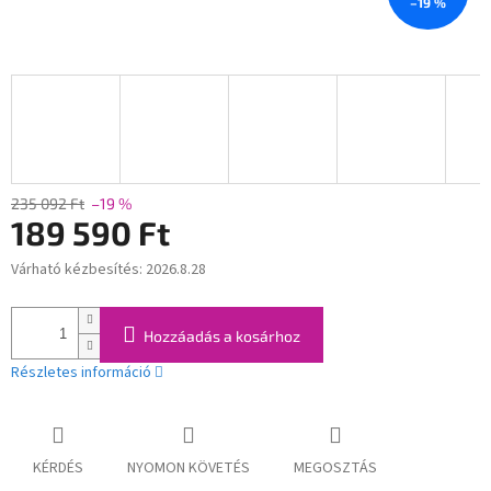
–19 %
235 092 Ft
–19 %
189 590 Ft
Várható kézbesítés:
2026.8.28
Egységár:
Hozzáadás a kosárhoz
Részletes információ
KÉRDÉS
NYOMON KÖVETÉS
MEGOSZTÁS