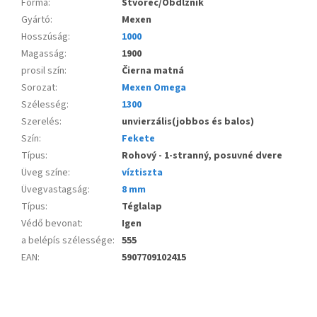
Forma
:
Štvorec/Obdĺžnik
Gyártó
:
Mexen
Hosszúság
:
1000
Magasság
:
1900
prosil szín
:
Čierna matná
Sorozat
:
Mexen Omega
Szélesség
:
1300
Szerelés
:
unvierzális(jobbos és balos)
Szín
:
Fekete
Típus
:
Rohový - 1-stranný, posuvné dvere
Üveg színe
:
víztiszta
Üvegvastagság
:
8 mm
Típus
:
Téglalap
Védő bevonat
:
Igen
a belépís szélessége
:
555
EAN
:
5907709102415