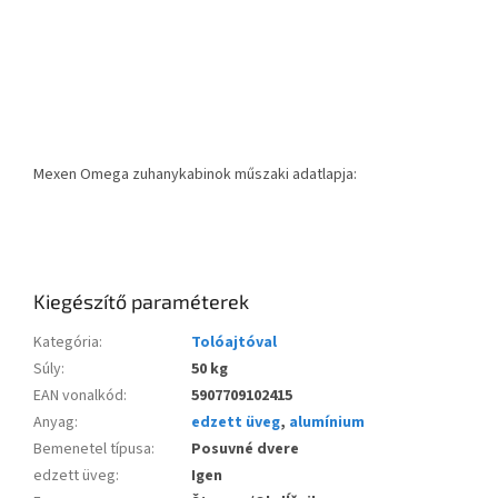
Mexen Omega zuhanykabinok műszaki adatlapja:
Kiegészítő paraméterek
Kategória
:
Tolóajtóval
Súly
:
50 kg
EAN vonalkód
:
5907709102415
Anyag
:
edzett üveg
,
alumínium
Bemenetel típusa
:
Posuvné dvere
edzett üveg
:
Igen