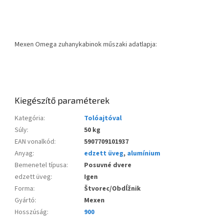
Mexen Omega zuhanykabinok műszaki adatlapja:
Kiegészítő paraméterek
Kategória
:
Tolóajtóval
Súly
:
50 kg
EAN vonalkód
:
5907709101937
Anyag
:
edzett üveg
,
alumínium
Bemenetel típusa
:
Posuvné dvere
edzett üveg
:
Igen
Forma
:
Štvorec/Obdĺžnik
Gyártó
:
Mexen
Hosszúság
:
900