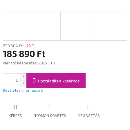
230 504 Ft
–19 %
185 890 Ft
Várható kézbesítés:
2026.8.10
Egységár:
Hozzáadás a kosárhoz
Részletes információ
KÉRDÉS
NYOMON KÖVETÉS
MEGOSZTÁS