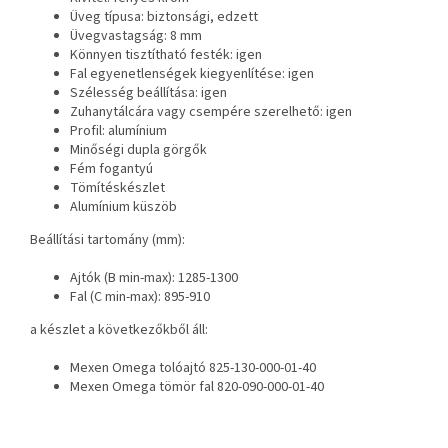
Üveg típusa: biztonsági, edzett
Üvegvastagság: 8 mm
Könnyen tisztítható festék: igen
Fal egyenetlenségek kiegyenlítése: igen
Szélesség beállítása: igen
Zuhanytálcára vagy csempére szerelhető: igen
Profil: alumínium
Minőségi dupla görgők
Fém fogantyú
Tömítéskészlet
Alumínium küszöb
Beállítási tartomány (mm):
Ajtók (B min-max): 1285-1300
Fal (C min-max): 895-910
a készlet a következőkből áll:
Mexen Omega tolóajtó 825-130-000-01-40
Mexen Omega tömör fal 820-090-000-01-40