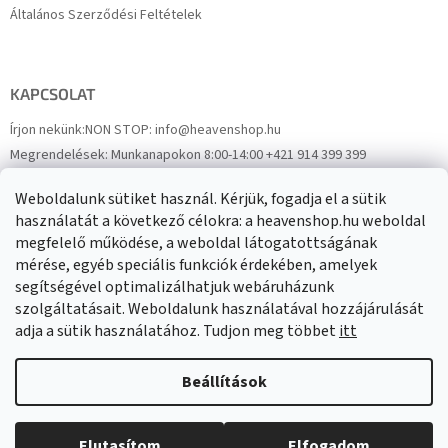
Általános Szerződési Feltételek
KAPCSOLAT
Írjon nekünk:
NON STOP: info@heavenshop.hu
Megrendelések:
Munkanapokon 8:00-14:00 +421 914 399 399
Panaszok:
Munkanapokon 8:00-14:00 +421 914 399 399
Weboldalunk sütiket használ. Kérjük, fogadja el a sütik
Facebook
HeavenShop.sk
használatát a következő célokra: a heavenshop.hu weboldal
megfelelő működése, a weboldal látogatottságának
mérése, egyéb speciális funkciók érdekében, amelyek
Eredményeink
segítségével optimalizálhatjuk webáruházunk
szolgáltatásait. Weboldalunk használatával hozzájárulását
adja a sütik használatához. Tudjon meg többet
itt
Árukereső.hu
Beállítások
Elutasítom
Elfogadom