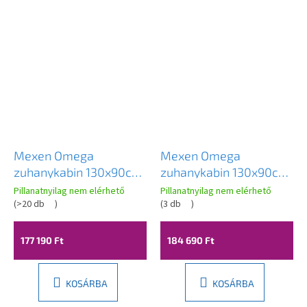
Mexen Omega
Mexen Omega
zuhanykabin 130x90cm,
zuhanykabin 130x90cm,
8mm-es üveg, króm
8mm üveg, fekete
Pillanatnyilag nem elérhető
Pillanatnyilag nem elérhető
profil-átlátszó üveg,
(
>20 db
)
profil-átlátszó üveg,
(
3 db
)
825-130-090-01-00
825-130-090-70-00
177 190 Ft
184 690 Ft
KOSÁRBA
KOSÁRBA