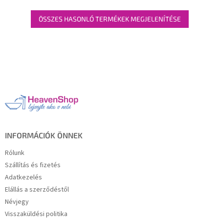
ÖSSZES HASONLÓ TERMÉKEK MEGJELENÍTÉSE
L
á
b
l
é
c
INFORMÁCIÓK ÖNNEK
Rólunk
Szállítás és fizetés
Adatkezelés
Elállás a szerződéstől
Névjegy
Visszaküldési politika