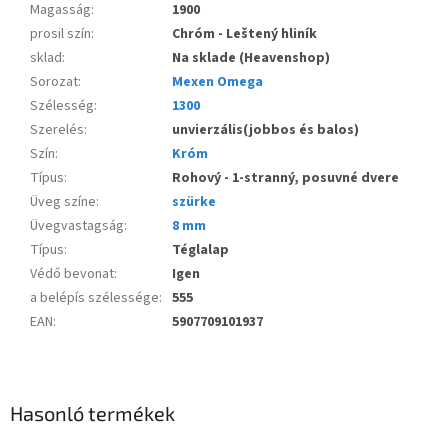
Magasság
:
1900
prosil szín
:
Chróm - Leštený hliník
sklad
:
Na sklade (Heavenshop)
Sorozat
:
Mexen Omega
Szélesség
:
1300
Szerelés
:
unvierzális(jobbos és balos)
Szín
:
Króm
Típus
:
Rohový - 1-stranný, posuvné dvere
Üveg színe
:
szürke
Üvegvastagság
:
8 mm
Típus
:
Téglalap
Védő bevonat
:
Igen
a belépís szélessége
:
555
EAN
:
5907709101937
Hasonló termékek