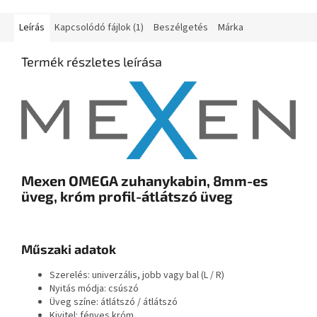
Leírás
Kapcsolódó fájlok (1)
Beszélgetés
Márka
Termék részletes leírása
Mexen OMEGA zuhanykabin, 8mm-es
üveg, króm profil-átlátszó üveg
Műszaki adatok
Szerelés: univerzális, jobb vagy bal (L / R)
Nyitás módja: csúszó
Üveg színe: átlátszó / átlátszó
Kivitel: fényes króm