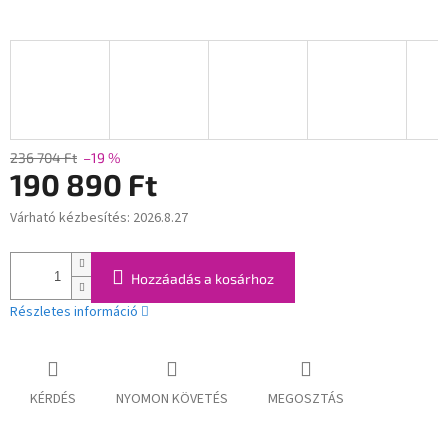
236 704 Ft
–19 %
190 890 Ft
Várható kézbesítés:
2026.8.27
Egységár:
Hozzáadás a kosárhoz
Részletes információ
KÉRDÉS
NYOMON KÖVETÉS
MEGOSZTÁS