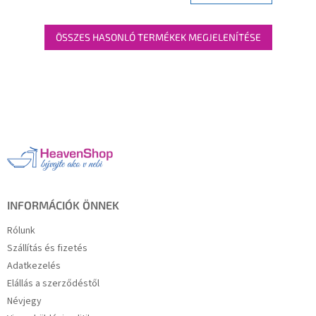
ÖSSZES HASONLÓ TERMÉKEK MEGJELENÍTÉSE
L
á
b
l
é
c
INFORMÁCIÓK ÖNNEK
Rólunk
Szállítás és fizetés
Adatkezelés
Elállás a szerződéstől
Névjegy