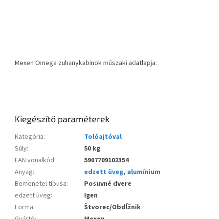
Mexen Omega zuhanykabinok műszaki adatlapja:
Kiegészítő paraméterek
Kategória
:
Tolóajtóval
Súly
:
50 kg
EAN vonalkód
:
5907709102354
Anyag
:
edzett üveg
,
alumínium
Bemenetel típusa
:
Posuvné dvere
edzett üveg
:
Igen
Forma
:
Štvorec/Obdĺžnik
Gyártó
:
Mexen