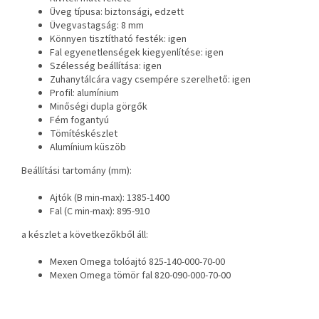
Üveg típusa: biztonsági, edzett
Üvegvastagság: 8 mm
Könnyen tisztítható festék: igen
Fal egyenetlenségek kiegyenlítése: igen
Szélesség beállítása: igen
Zuhanytálcára vagy csempére szerelhető: igen
Profil: alumínium
Minőségi dupla görgők
Fém fogantyú
Tömítéskészlet
Alumínium küszöb
Beállítási tartomány (mm):
Ajtók (B min-max): 1385-1400
Fal (C min-max): 895-910
a készlet a következőkből áll:
Mexen Omega tolóajtó 825-140-000-70-00
Mexen Omega tömör fal 820-090-000-70-00