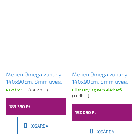
Mexen Omega zuhany
Mexen Omega zuhany
140x90cm, 8mm üveg,
140x90cm, 8mm üveg,
króm profil-átlátszó
króm profilszürke üveg,
Raktáron
(
>20 db
)
Pillanatnyilag nem elérhető
üveg, 825-140-090-01-
825-140-090-01-40
(
11 db
)
00
183 390 Ft
192 090 Ft
KOSÁRBA
KOSÁRBA