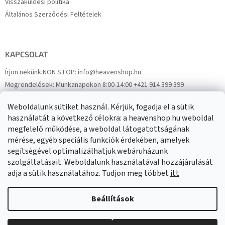
Visszaküldési politika
Általános Szerződési Feltételek
KAPCSOLAT
Írjon nekünk:
NON STOP: info@heavenshop.hu
Megrendelések:
Munkanapokon 8:00-14:00 +421 914 399 399
Panaszok:
Munkanapokon 8:00-14:00 +421 914 399 399
Weboldalunk sütiket használ. Kérjük, fogadja el a sütik
Facebook
HeavenShop.sk
használatát a következő célokra: a heavenshop.hu weboldal
megfelelő működése, a weboldal látogatottságának
mérése, egyéb speciális funkciók érdekében, amelyek
Eredményeink
segítségével optimalizálhatjuk webáruházunk
szolgáltatásait. Weboldalunk használatával hozzájárulását
adja a sütik használatához. Tudjon meg többet
itt
Árukereső.hu
Beállítások