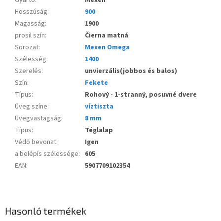
Hosszúság
:
900
Magasság
:
1900
prosil szín
:
Čierna matná
Sorozat
:
Mexen Omega
Szélesség
:
1400
Szerelés
:
unvierzális(jobbos és balos)
Szín
:
Fekete
Típus
:
Rohový - 1-stranný, posuvné dvere
Üveg színe
:
víztiszta
Üvegvastagság
:
8 mm
Típus
:
Téglalap
Védő bevonat
:
Igen
a belépís szélessége
:
605
EAN
:
5907709102354
Hasonló termékek