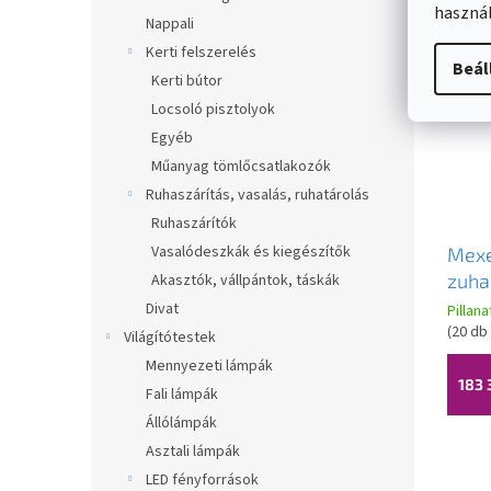
használ
Nappali
Kerti felszerelés
Beál
Kerti bútor
Locsoló pisztolyok
Egyéb
Műanyag tömlőcsatlakozók
Ruhaszárítás, vasalás, ruhatárolás
Ruhaszárítók
Vasalódeszkák és kiegészítők
Mex
zuha
Akasztók, vállpántok, táskák
150x
Divat
Pillan
króm
(
20 db
Világítótestek
üveg
Mennyezeti lámpák
00
183 
Fali lámpák
Állólámpák
Asztali lámpák
LED fényforrások