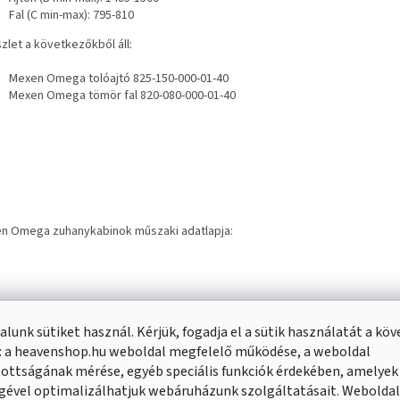
Fal (C min-max): 795-810
zlet a következőkből áll:
Mexen Omega tolóajtó 825-150-000-01-40
Mexen Omega tömör fal 820-080-000-01-40
n Omega zuhanykabinok műszaki adatlapja:
lunk sütiket használ. Kérjük, fogadja el a sütik használatát a kö
: a heavenshop.hu weboldal megfelelő működése, a weboldal
ottságának mérése, egyéb speciális funkciók érdekében, amelyek
nló termékek
gével optimalizálhatjuk webáruházunk szolgáltatásait. Webolda