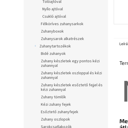
Tolóajtóval
Nyílo ajtóval
Csukló ajtóval
Félköríves zuhanysarkok
Zuhanyboxok
Zuhanysarok alkatrészek
Leírá
Zuhanytartozékok
Bidé zuhanyok
Zuhany készletek egy pontos kézi
Ter
zuhannyal
Zuhany készletek oszloppal és kézi
zuhannyal
Zuhany készletek esőztető fejjel és
kézi zuhannyal
Zuhany tömlők
Kézi zuhany fejek
Esőztető zuhanyfejek
Zuhany oszlopok
Me
átl
Sarokcsatlakozók