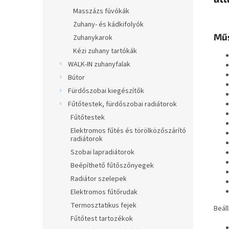
Masszázs fúvókák
Zuhany- és kádkifolyók
Műs
Zuhanykarok
Kézi zuhany tartókák
WALK-IN zuhanyfalak
Bútor
Fürdőszobai kiegészítők
Fűtőtestek, fürdőszobai radiátorok
Fűtőtestek
Elektromos fűtés és törölközőszárító
radiátorok
Szobai lapradiátorok
Beépíthető fűtőszőnyegek
Radiátor szelepek
Elektromos fűtőrudak
Termosztatikus fejek
Beáll
Fűtőtest tartozékok