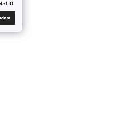
öbbet
itt
gadom