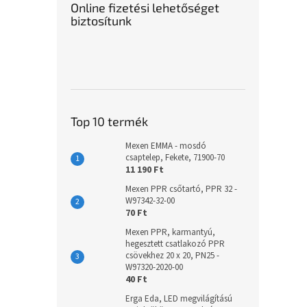
Online fizetési lehetőséget
biztosítunk
Top 10 termék
Mexen EMMA - mosdó
csaptelep, Fekete, 71900-70
11 190 Ft
Mexen PPR csőtartó, PPR 32 -
W97342-32-00
70 Ft
Mexen PPR, karmantyú,
hegesztett csatlakozó PPR
csövekhez 20 x 20, PN25 -
W97320-2020-00
40 Ft
Erga Eda, LED megvilágítású