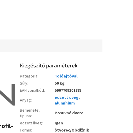
Kiegészítő paraméterek
Kategória
:
Tolóajtóval
Súly
:
50 kg
EAN vonalkód
:
5907709101883
edzett üveg
,
Anyag
:
alumínium
Bemenetel
Posuvné dvere
típusa
:
edzett üveg
:
Igen
ofil-
Forma
:
Štvorec/Obdĺžnik