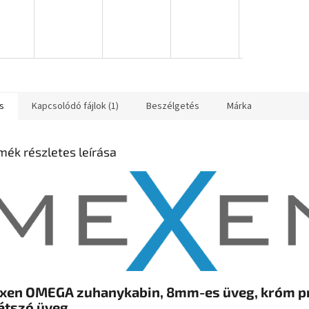
s
Kapcsolódó fájlok (1)
Beszélgetés
Márka
mék részletes leírása
xen OMEGA zuhanykabin, 8mm-es üveg, króm pr
átszó üveg