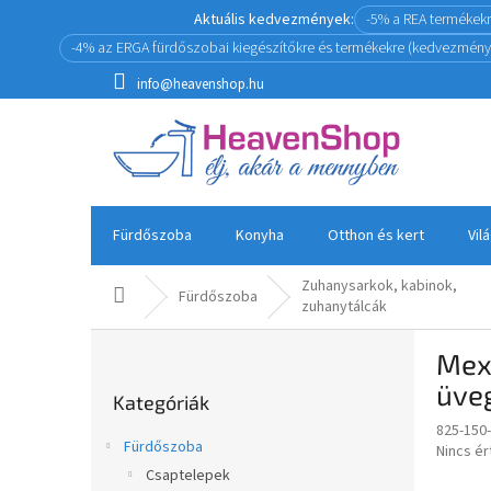
Ugrás
Aktuális kedvezmények:
-5% a REA termékek
a
-4% az ERGA fürdőszobai kiegészítőkre és termékekre (kedvezmény
fő
tartalomhoz
info@heavenshop.hu
Fürdőszoba
Konyha
Otthon és kert
Vil
Zuhanysarkok, kabinok,
Kezdőlap
Fürdőszoba
zuhanytálcák
O
Mex
l
Kategóriák
d
üve
Kategóriák
átugrása
a
825-150
l
Fürdőszoba
A
Nincs é
s
termék
Csaptelepek
ó