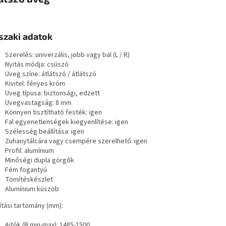
zaki adatok
Szerelés: univerzális, jobb vagy bal (L / R)
Nyitás módja: csúszó
Üveg színe: átlátszó / átlátszó
Kivitel: fényes króm
Üveg típusa: biztonsági, edzett
Üvegvastagság: 8 mm
Könnyen tisztítható festék: igen
Fal egyenetlenségek kiegyenlítése: igen
Szélesség beállítása: igen
Zuhanytálcára vagy csempére szerelhető: igen
Profil: alumínium
Minőségi dupla görgők
Fém fogantyú
Tömítéskészlet
Alumínium küszöb
ítási tartomány (mm):
Ajtók (B min-max): 1485-1500