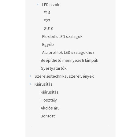
LED izzók
E14
E27
GU10
Flexibilis LED szalagok
Egyéb
Alu profilok LED szalagokhoz
Beépíthető mennyezeti lámpák
Gyertyatartók
Szereléstechnika, szerelvények
Kiárusítás
Kiárusítás
II.osztály
Akciós áru
Bontott