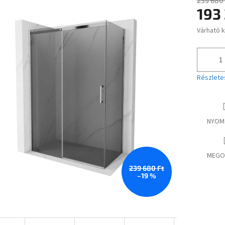
239 680 
193
ése
Várható 
Egységár
Részlete
NYOM
MEGO
239 680 Ft
–19 %