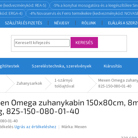
re (kedvezménykód: REA-5)
-5% a konyhai mosogatóra és a kiegészítőkre S
kód: ERGA-4)
-4% Novaservis és Ferro termékekre (kedvezménykód: NOVASE
SZÁLLÍTÁS ÉS FIZETÉS
NÉVJEGY
RÓLUNK
ELÁLLÁS A SZER
KERESÉS
ágítótestek
Szereléstechnika, szerelvények
Kiárusítás
1-szárnyú
Mexen Omega zuhanyk
Zuhanysarkok
tolóajtóval
825-150-080-01-40
en Omega zuhanykabin 150x80cm, 8mm
g, 825-150-080-01-40
-080-01-40
rtékelés
Ugrás az értékeléshez
Márka:
Mexen