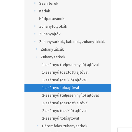
átlagos
Szaniterek
p
értékel
a
Kádak
5-
ből
n
Kádparavánok
0,0
e
Zuhanyfolyókák
csillag.
l
Zuhanyajtók
Zuhanysarkok, kabinok, zuhanytálcák
Zuhanytálcák
Zuhanysarkok
1-szárnyú (teljesen nyíló) ajtóval
1-szárnyú (osztott) ajtóval
1-szárnyú (csukló) ajtóval
1-szárnyú tolóajtóval
2-szárnyú (teljesen nyíló) ajtóval
2-szárnyú (osztott) ajtóval
2-szárnyú (csukló) ajtóval
2-szárnyú tolóajtóval
Háromfalas zuhanysarkok