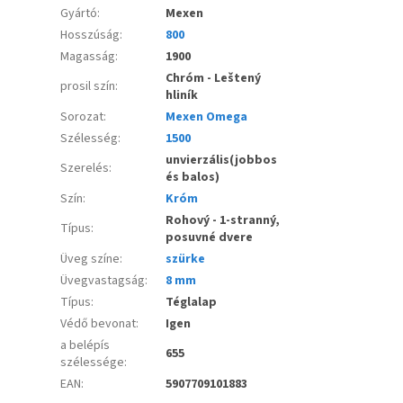
Gyártó
:
Mexen
Hosszúság
:
800
Magasság
:
1900
Chróm - Leštený
prosil szín
:
hliník
Sorozat
:
Mexen Omega
Szélesség
:
1500
unvierzális(jobbos
Szerelés
:
és balos)
Szín
:
Króm
Rohový - 1-stranný,
Típus
:
posuvné dvere
Üveg színe
:
szürke
Üvegvastagság
:
8 mm
Típus
:
Téglalap
Védő bevonat
:
Igen
a belépís
655
szélessége
:
EAN
:
5907709101883