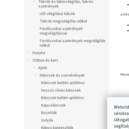
Tükrök és tükörvilágítás, tükrös
szekrények
LED világítású tükrök
a kés
Tükrök megvulágítás nélkül
Fürdőszobai szekrények
megvilágítással
Fürdőszobai szekrények megvilágítás
nélkül
Konyha
Otthon és kert
Ajtók
Mexe
Kilincsek és szerelvények
Kilincsek beltéri ajtókhoz
Hosszú címes kilincsek
Kilincsek kültéri ajtókhoz
Kapu kilincsek
Webolda
Rozetták
célokra
látogat
Golyók
Haso
segítsé
Kilincs kiegészítők