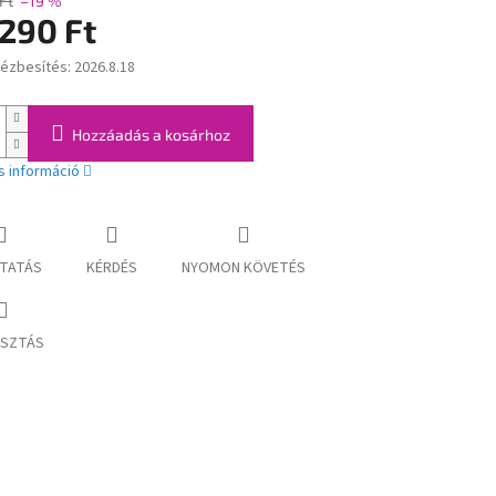
Ft
–19 %
 290 Ft
kézbesítés:
2026.8.18
:
Hozzáadás a kosárhoz
s információ
TATÁS
KÉRDÉS
NYOMON KÖVETÉS
SZTÁS