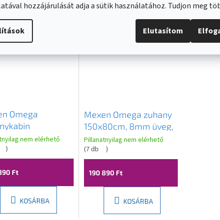
atával hozzájárulását adja a sütik használatához. Tudjon meg t
lítások
Elutasítom
Elfo
en Omega
Mexen Omega zuhany
nykabin
150x80cm, 8mm üveg,
80cm, 8mm üveg,
fekete profil-átlátszó
atnyilag nem elérhető
Pillanatnyilag nem elérhető
 profil-átlátszó
)
üveg, 825-150-080-70-
(
7 db
)
, 825-150-080-01-
00
390 Ft
190 890 Ft
KOSÁRBA
KOSÁRBA