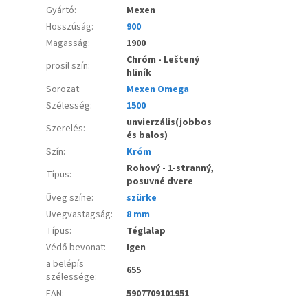
Gyártó
:
Mexen
Hosszúság
:
900
Magasság
:
1900
Chróm - Leštený
prosil szín
:
hliník
Sorozat
:
Mexen Omega
Szélesség
:
1500
unvierzális(jobbos
Szerelés
:
és balos)
Szín
:
Króm
Rohový - 1-stranný,
Típus
:
posuvné dvere
Üveg színe
:
szürke
Üvegvastagság
:
8 mm
Típus
:
Téglalap
Védő bevonat
:
Igen
a belépís
655
szélessége
:
EAN
:
5907709101951