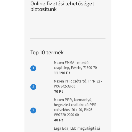
Online fizetési lehetőséget
biztosítunk
Top 10 termék
Mexen EMMA - mosdó
csaptelep, Fekete, 71900-70
11 190 Ft
Mexen PPR csőtartó, PPR 32 -
W97342-32-00
70 Ft
Mexen PPR, karmantyú,
hegesztett csatlakozó PPR
csövekhez 20 x 20, PN25 -
W97320-2020-00
40 Ft
Erga Eda, LED megvilágítású