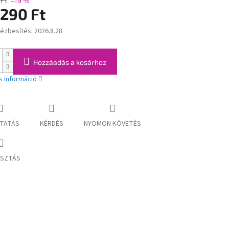
Ft
–19 %
 290 Ft
kézbesítés:
2026.8.28
:
Hozzáadás a kosárhoz
s információ
TATÁS
KÉRDÉS
NYOMON KÖVETÉS
SZTÁS