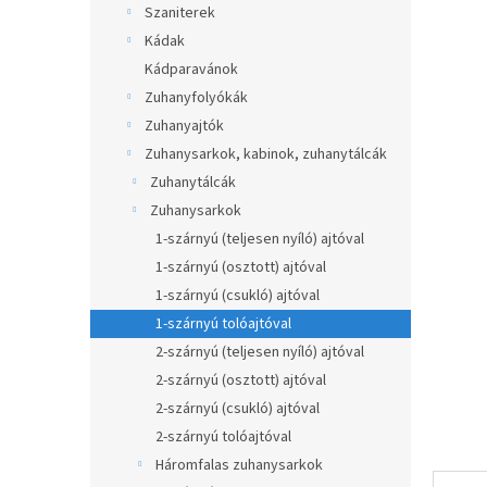
átlagos
Szaniterek
p
értékel
a
Kádak
5-
ből
n
Kádparavánok
0,0
e
Zuhanyfolyókák
csillag.
l
Zuhanyajtók
Zuhanysarkok, kabinok, zuhanytálcák
Zuhanytálcák
Zuhanysarkok
1-szárnyú (teljesen nyíló) ajtóval
1-szárnyú (osztott) ajtóval
1-szárnyú (csukló) ajtóval
1-szárnyú tolóajtóval
2-szárnyú (teljesen nyíló) ajtóval
2-szárnyú (osztott) ajtóval
2-szárnyú (csukló) ajtóval
2-szárnyú tolóajtóval
Háromfalas zuhanysarkok