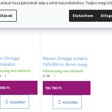
atával hozzájárulását adja a sütik használatához. Tudjon meg t
lítások
Elutasítom
Elfo
en Omega
Mexen Omega zuhany
nykabin
150x90cm, 8mm üveg,
90cm, 8mm üveg,
fekete profil-átlátszó
atnyilag nem elérhető
Pillanatnyilag nem elérhető
 profil-átlátszó
b
)
üveg, 825-150-090-70-
(
3 db
)
, 825-150-090-01-
00
390 Ft
195 790 Ft
KOSÁRBA
KOSÁRBA