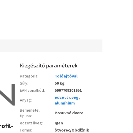
Kiegészítő paraméterek
Kategória
:
Tolóajtóval
Súly
:
50 kg
EAN vonalkód
:
5907709101951
edzett üveg
,
Anyag
:
alumínium
Bemenetel
Posuvné dvere
típusa
:
edzett üveg
:
Igen
ofil-
Forma
:
Štvorec/Obdĺžnik