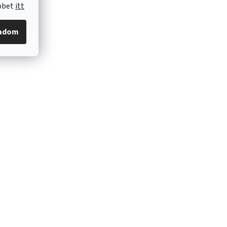
öbbet
itt
gadom