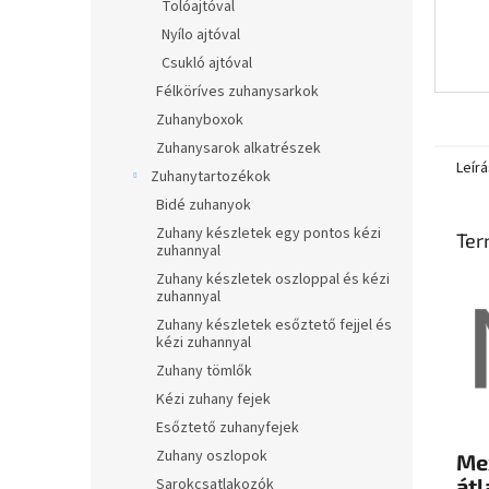
Tolóajtóval
Nyílo ajtóval
Csukló ajtóval
Félköríves zuhanysarkok
Zuhanyboxok
Zuhanysarok alkatrészek
Leírá
Zuhanytartozékok
Bidé zuhanyok
Zuhany készletek egy pontos kézi
Ter
zuhannyal
Zuhany készletek oszloppal és kézi
zuhannyal
Zuhany készletek esőztető fejjel és
kézi zuhannyal
Zuhany tömlők
Kézi zuhany fejek
Esőztető zuhanyfejek
Zuhany oszlopok
Me
átl
Sarokcsatlakozók