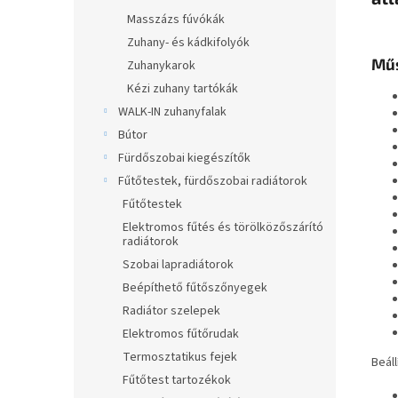
Masszázs fúvókák
Zuhany- és kádkifolyók
Műs
Zuhanykarok
Kézi zuhany tartókák
WALK-IN zuhanyfalak
Bútor
Fürdőszobai kiegészítők
Fűtőtestek, fürdőszobai radiátorok
Fűtőtestek
Elektromos fűtés és törölközőszárító
radiátorok
Szobai lapradiátorok
Beépíthető fűtőszőnyegek
Radiátor szelepek
Elektromos fűtőrudak
Termosztatikus fejek
Beáll
Fűtőtest tartozékok