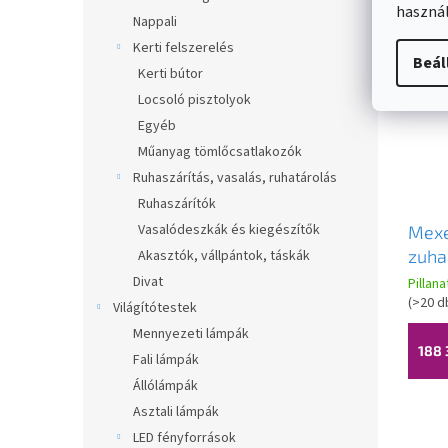
használ
Nappali
Kerti felszerelés
Beál
Kerti bútor
Locsoló pisztolyok
Egyéb
Műanyag tömlőcsatlakozók
Ruhaszárítás, vasalás, ruhatárolás
Ruhaszárítók
Vasalódeszkák és kiegészítők
Mex
zuha
Akasztók, vállpántok, táskák
150x
Divat
Pillan
króm
(
>20 d
Világítótestek
üveg
Mennyezeti lámpák
00
188 
Fali lámpák
Állólámpák
Asztali lámpák
LED fényforrások