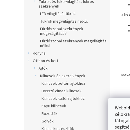
Tükrök és tükörvilágítás, tükrös
szekrények
LED világítású tükrök
a kés
Tükrök megvulágítás nélkül
Fürdőszobai szekrények
megvilágítással
Fürdőszobai szekrények megvilágítás
nélkül
Konyha
Otthon és kert
Ajtók
Mexe
Kilincsek és szerelvények
Kilincsek beltéri ajtókhoz
Hosszú címes kilincsek
Kilincsek kültéri ajtókhoz
Kapu kilincsek
Webolda
Rozetták
célokra
látogat
Golyók
Haso
segítsé
Kilincs kiegészítők