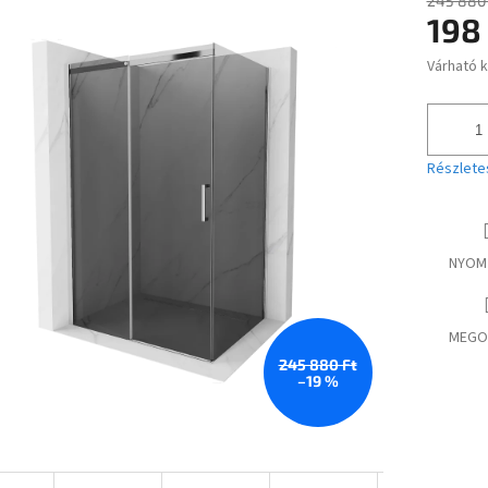
245 880 
198
ése
Várható 
Egységár
Részlete
NYOM
MEGO
245 880 Ft
–19 %