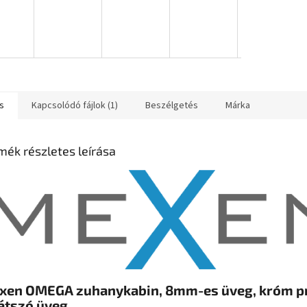
s
Kapcsolódó fájlok (1)
Beszélgetés
Márka
mék részletes leírása
xen OMEGA zuhanykabin, 8mm-es üveg, króm pr
átszó üveg