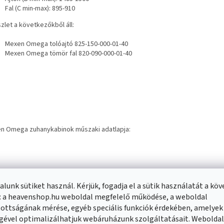
Fal (C min-max): 895-910
zlet a következőkből áll:
Mexen Omega tolóajtó 825-150-000-01-40
Mexen Omega tömör fal 820-090-000-01-40
n Omega zuhanykabinok műszaki adatlapja:
lunk sütiket használ. Kérjük, fogadja el a sütik használatát a kö
: a heavenshop.hu weboldal megfelelő működése, a weboldal
ottságának mérése, egyéb speciális funkciók érdekében, amelyek
nló termékek
gével optimalizálhatjuk webáruházunk szolgáltatásait. Webolda