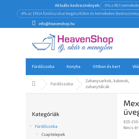
Ugrás
Aktuális kedvezmények:
-5% a REA termékek
a
-4% az ERGA fürdőszobai kiegészítőkre és termékekre (kedvezmény
fő
tartalomhoz
info@heavenshop.hu
Fürdőszoba
Konyha
Otthon és kert
Vil
Zuhanysarkok, kabinok,
Kezdőlap
Fürdőszoba
zuhanytálcák
O
Mex
l
Kategóriák
d
üve
Kategóriák
átugrása
a
825-150
l
Fürdőszoba
A
Nincs é
s
termék
Csaptelepek
ó