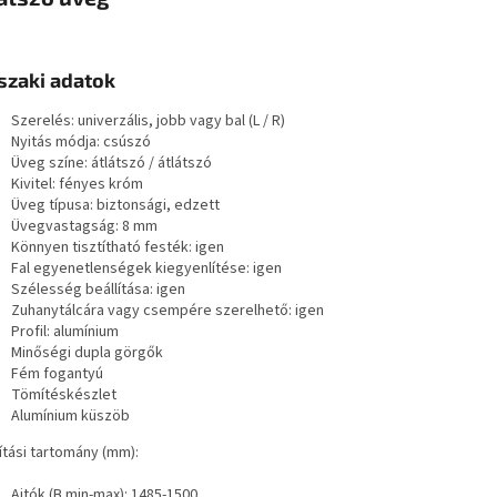
zaki adatok
Szerelés: univerzális, jobb vagy bal (L / R)
Nyitás módja: csúszó
Üveg színe: átlátszó / átlátszó
Kivitel: fényes króm
Üveg típusa: biztonsági, edzett
Üvegvastagság: 8 mm
Könnyen tisztítható festék: igen
Fal egyenetlenségek kiegyenlítése: igen
Szélesség beállítása: igen
Zuhanytálcára vagy csempére szerelhető: igen
Profil: alumínium
Minőségi dupla görgők
Fém fogantyú
Tömítéskészlet
Alumínium küszöb
ítási tartomány (mm):
Ajtók (B min-max): 1485-1500