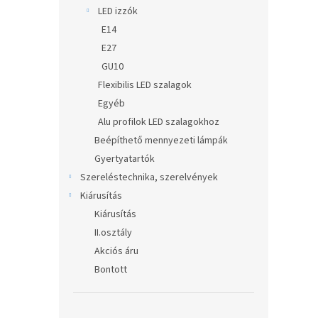
LED izzók
E14
E27
GU10
Flexibilis LED szalagok
Egyéb
Alu profilok LED szalagokhoz
Beépíthető mennyezeti lámpák
Gyertyatartók
Szereléstechnika, szerelvények
Kiárusítás
Kiárusítás
II.osztály
Akciós áru
Bontott