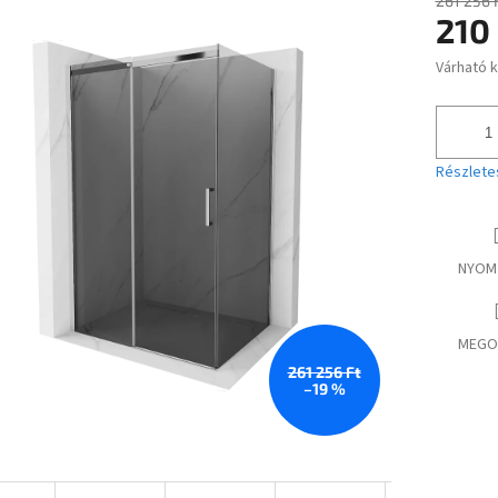
261 256 
210
ése
Várható 
Egységár
Részlete
NYOM
MEGO
261 256 Ft
–19 %