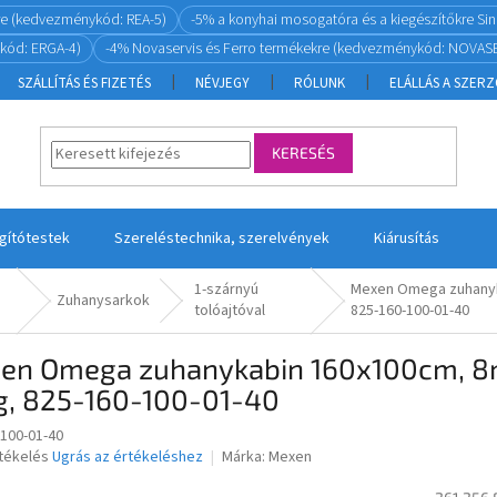
re (kedvezménykód: REA-5)
-5% a konyhai mosogatóra és a kiegészítőkre S
kód: ERGA-4)
-4% Novaservis és Ferro termékekre (kedvezménykód: NOVASE
SZÁLLÍTÁS ÉS FIZETÉS
NÉVJEGY
RÓLUNK
ELÁLLÁS A SZER
KERESÉS
ágítótestek
Szereléstechnika, szerelvények
Kiárusítás
1-szárnyú
Mexen Omega zuhanyk
Zuhanysarkok
tolóajtóval
825-160-100-01-40
en Omega zuhanykabin 160x100cm, 8m
g, 825-160-100-01-40
-100-01-40
rtékelés
Ugrás az értékeléshez
Márka:
Mexen