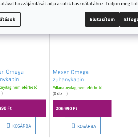
atával hozzájárulását adja a sütik használatához. Tudjon meg t
lítások
Elutasítom
Elfo
en Omega
Mexen Omega
nykabin
zuhanykabin
100cm, 8mm üveg,
160x100cm, 8mm üveg,
atnyilag nem elérhető
Pillanatnyilag nem elérhető
 profil-átlátszó
)
fekete profil-átlátszó
(
8 db
)
, 825-160-100-01-
üveg, 825-160-100-70-
490 Ft
00
206 990 Ft
KOSÁRBA
KOSÁRBA