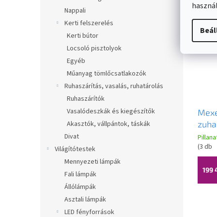
használ
Nappali
Kerti felszerelés
Beál
Kerti bútor
Locsoló pisztolyok
Egyéb
Műanyag tömlőcsatlakozók
Ruhaszárítás, vasalás, ruhatárolás
Ruhaszárítók
Vasalódeszkák és kiegészítők
Mex
zuha
Akasztók, vállpántok, táskák
160x
Divat
Pillan
króm
(
3 db
Világítótestek
üveg
Mennyezeti lámpák
00
199 
Fali lámpák
Állólámpák
Asztali lámpák
LED fényforrások