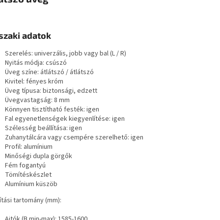
zaki adatok
Szerelés: univerzális, jobb vagy bal (L / R)
Nyitás módja: csúszó
Üveg színe: átlátszó / átlátszó
Kivitel: fényes króm
Üveg típusa: biztonsági, edzett
Üvegvastagság: 8 mm
Könnyen tisztítható festék: igen
Fal egyenetlenségek kiegyenlítése: igen
Szélesség beállítása: igen
Zuhanytálcára vagy csempére szerelhető: igen
Profil: alumínium
Minőségi dupla görgők
Fém fogantyú
Tömítéskészlet
Alumínium küszöb
ítási tartomány (mm):
Ajtók (B min-max): 1585-1600