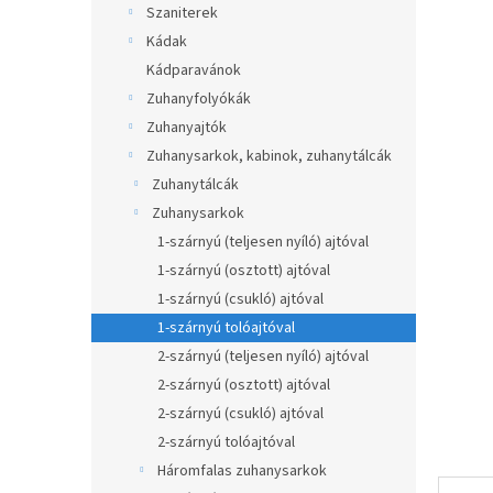
átlagos
Szaniterek
p
értékel
a
Kádak
5-
ből
n
Kádparavánok
0,0
e
Zuhanyfolyókák
csillag.
l
Zuhanyajtók
Zuhanysarkok, kabinok, zuhanytálcák
Zuhanytálcák
Zuhanysarkok
1-szárnyú (teljesen nyíló) ajtóval
1-szárnyú (osztott) ajtóval
1-szárnyú (csukló) ajtóval
1-szárnyú tolóajtóval
2-szárnyú (teljesen nyíló) ajtóval
2-szárnyú (osztott) ajtóval
2-szárnyú (csukló) ajtóval
2-szárnyú tolóajtóval
Háromfalas zuhanysarkok