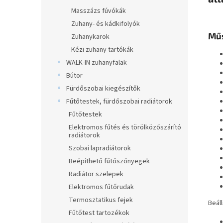
Masszázs fúvókák
Zuhany- és kádkifolyók
Műs
Zuhanykarok
Kézi zuhany tartókák
WALK-IN zuhanyfalak
Bútor
Fürdőszobai kiegészítők
Fűtőtestek, fürdőszobai radiátorok
Fűtőtestek
Elektromos fűtés és törölközőszárító
radiátorok
Szobai lapradiátorok
Beépíthető fűtőszőnyegek
Radiátor szelepek
Elektromos fűtőrudak
Termosztatikus fejek
Beáll
Fűtőtest tartozékok