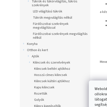
Tükrök és tükörvilágítás, tükrös
szekrények
LED világítású tükrök
a kés
Tükrök megvulágítás nélkül
Fürdőszobai szekrények
megvilágítással
Fürdőszobai szekrények megvilágítás
nélkül
Konyha
Otthon és kert
Ajtók
Mexe
Kilincsek és szerelvények
Kilincsek beltéri ajtókhoz
Hosszú címes kilincsek
Kilincsek kültéri ajtókhoz
Kapu kilincsek
Webolda
Rozetták
célokra
látogat
Golyók
Haso
segítsé
Kilincs kiegészítők