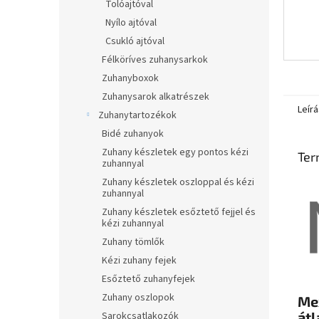
Tolóajtóval
Nyílo ajtóval
Csukló ajtóval
Félköríves zuhanysarkok
Zuhanyboxok
Zuhanysarok alkatrészek
Leírá
Zuhanytartozékok
Bidé zuhanyok
Zuhany készletek egy pontos kézi
Ter
zuhannyal
Zuhany készletek oszloppal és kézi
zuhannyal
Zuhany készletek esőztető fejjel és
kézi zuhannyal
Zuhany tömlők
Kézi zuhany fejek
Esőztető zuhanyfejek
Zuhany oszlopok
Me
átl
Sarokcsatlakozók