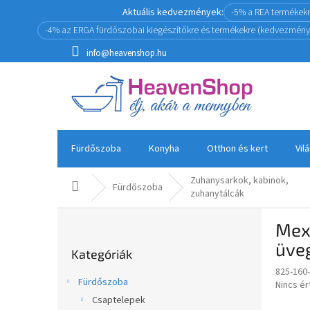
Ugrás
Aktuális kedvezmények:
-5% a REA termékek
a
-4% az ERGA fürdőszobai kiegészítőkre és termékekre (kedvezmény
fő
tartalomhoz
info@heavenshop.hu
Fürdőszoba
Konyha
Otthon és kert
Vil
Zuhanysarkok, kabinok,
Kezdőlap
Fürdőszoba
zuhanytálcák
O
Mex
l
Kategóriák
d
üve
Kategóriák
átugrása
a
825-160
l
Fürdőszoba
A
Nincs é
s
termék
Csaptelepek
ó