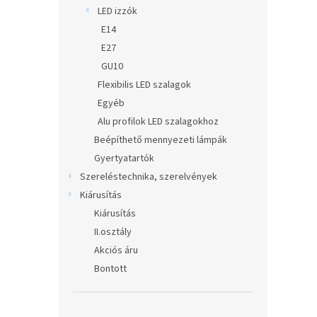
LED izzók
E14
E27
GU10
Flexibilis LED szalagok
Egyéb
Alu profilok LED szalagokhoz
Beépíthető mennyezeti lámpák
Gyertyatartók
Szereléstechnika, szerelvények
Kiárusítás
Kiárusítás
II.osztály
Akciós áru
Bontott