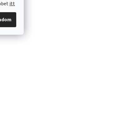
öbbet
itt
gadom