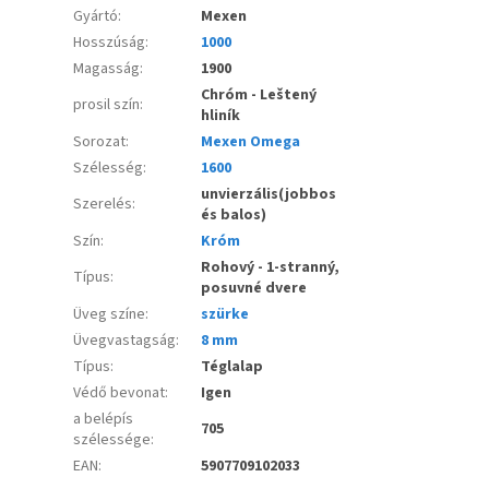
Gyártó
:
Mexen
Hosszúság
:
1000
Magasság
:
1900
Chróm - Leštený
prosil szín
:
hliník
Sorozat
:
Mexen Omega
Szélesség
:
1600
unvierzális(jobbos
Szerelés
:
és balos)
Szín
:
Króm
Rohový - 1-stranný,
Típus
:
posuvné dvere
Üveg színe
:
szürke
Üvegvastagság
:
8 mm
Típus
:
Téglalap
Védő bevonat
:
Igen
a belépís
705
szélessége
:
EAN
:
5907709102033