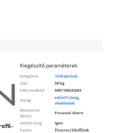
Kiegészítő paraméterek
Kategória
:
Tolóajtóval
Súly
:
50 kg
EAN vonalkód
:
5907709102033
edzett üveg
,
Anyag
:
alumínium
Bemenetel
Posuvné dvere
típusa
:
edzett üveg
:
Igen
ofil-
Forma
:
Štvorec/Obdĺžnik