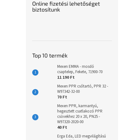
Online fizetési lehetőséget
biztosítunk
Top 10 termék
Mexen EMMA - mosdó
csaptelep, Fekete, 71900-70
11 190 Ft
Mexen PPR csőtartó, PPR 32 -
W97342-32-00
70 Ft
Mexen PPR, karmantyú,
hegesztett csatlakozó PPR
csövekhez 20 x 20, PN25 -
W97320-2020-00
40 Ft
Erga Eda, LED megvilágítású