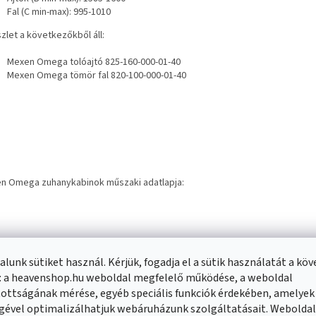
Fal (C min-max): 995-1010
zlet a következőkből áll:
Mexen Omega tolóajtó 825-160-000-01-40
Mexen Omega tömör fal 820-100-000-01-40
n Omega zuhanykabinok műszaki adatlapja:
lunk sütiket használ. Kérjük, fogadja el a sütik használatát a kö
: a heavenshop.hu weboldal megfelelő működése, a weboldal
ottságának mérése, egyéb speciális funkciók érdekében, amelyek
nló termékek
gével optimalizálhatjuk webáruházunk szolgáltatásait. Webolda