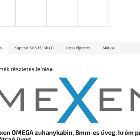
s
Kapcsolódó fájlok (1)
Beszélgetés
Márka
mék részletes leírása
xen OMEGA zuhanykabin, 8mm-es üveg, króm pr
átszó üveg