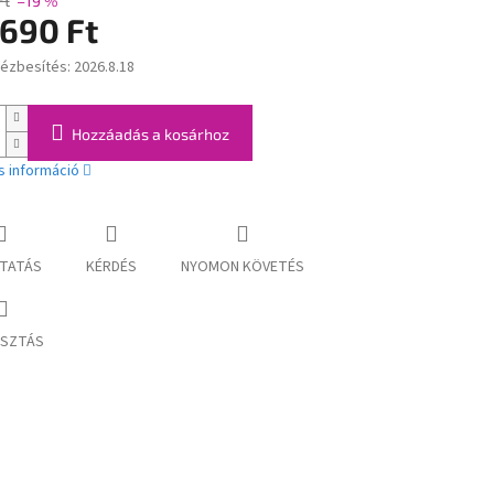
Ft
–19 %
 690 Ft
kézbesítés:
2026.8.18
:
Hozzáadás a kosárhoz
s információ
TATÁS
KÉRDÉS
NYOMON KÖVETÉS
SZTÁS