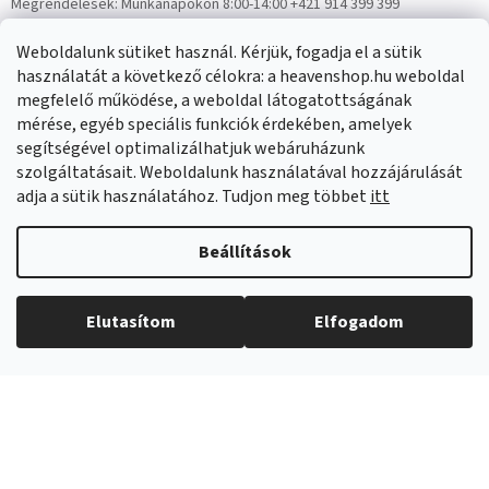
Megrendelések:
Munkanapokon 8:00-14:00 +421 914 399 399
Panaszok:
Munkanapokon 8:00-14:00 +421 914 399 399
Weboldalunk sütiket használ. Kérjük, fogadja el a sütik
Facebook
HeavenShop.sk
használatát a következő célokra: a heavenshop.hu weboldal
megfelelő működése, a weboldal látogatottságának
mérése, egyéb speciális funkciók érdekében, amelyek
Eredményeink
segítségével optimalizálhatjuk webáruházunk
szolgáltatásait. Weboldalunk használatával hozzájárulását
adja a sütik használatához. Tudjon meg többet
itt
Árukereső.hu
Beállítások
Elutasítom
Elfogadom
Copyright 2026
Heavenshop
. Minden jog fenntartva.