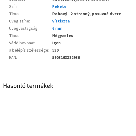
Szín
:
Fekete
Típus
:
Rohový - 2-stranný, posuvné dvere
Üveg színe
:
víztiszta
Üvegvastagság
:
6 mm
Típus
:
Négyzetes
Védő bevonat
:
Igen
a belépís szélessége
:
530
EAN
:
5903163382936
Hasonló termékek
Akcia