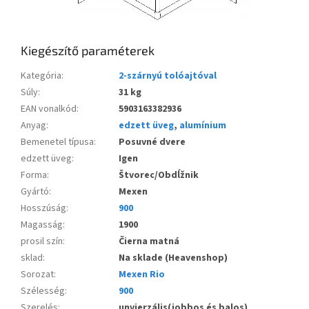
Kiegészítő paraméterek
Kategória
:
2-szárnyú tolóajtóval
Súly
:
31 kg
EAN vonalkód
:
5903163382936
Anyag
:
edzett üveg
,
alumínium
Bemenetel típusa
:
Posuvné dvere
edzett üveg
:
Igen
Forma
:
Štvorec/Obdĺžnik
Gyártó
:
Mexen
Hosszúság
:
900
Magasság
:
1900
prosil szín
:
Čierna matná
sklad
:
Na sklade (Heavenshop)
Sorozat
:
Mexen Rio
Szélesség
:
900
Szerelés
:
unvierzális(jobbos és balos)