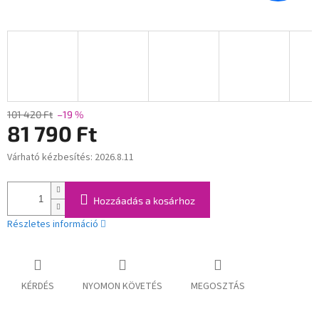
101 420 Ft
–19 %
81 790 Ft
Várható kézbesítés:
2026.8.11
Egységár:
Hozzáadás a kosárhoz
Részletes információ
KÉRDÉS
NYOMON KÖVETÉS
MEGOSZTÁS