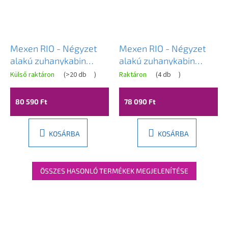
Mexen RIO - Négyzet
Mexen RIO - Négyzet
alakú zuhanykabin
alakú zuhanykabin
90x90 cm, matt, 860-
90x90 cm, átlátszó /
Külső raktáron
(
>20 db
)
Raktáron
(
4 db
)
090-090-01-30
csíkok, 860-090-090-
01-20
80 590 Ft
78 090 Ft
KOSÁRBA
KOSÁRBA
ÖSSZES HASONLÓ TERMÉKEK MEGJELENÍTÉSE
L
á