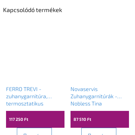
Kapcsolódó termékek
FERRO TREVI -
Novaservis
zuhanygarnitúra,
Zuhanygarnitúrák -
termosztatikus
Nobless Tina
zuhanycsaptelep és fej
zuhanygarnitúra 250
30x30cm, fekete,
csapteleppel, felső
117 250 Ft
87 510 Ft
NP75SQ-TRV7U-BL
zuhanycsatlakozóval,
fekete, SET042 / 38,5