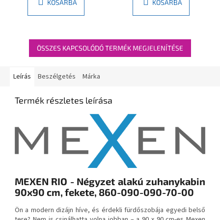
KOSÁRBA
KOSÁRBA
ÖSSZES KAPCSOLÓDÓ TERMÉK MEGJELENÍTÉSE
Leírás
Beszélgetés
Márka
Termék részletes leírása
MEXEN RIO - Négyzet alakú zuhanykabin
90x90 cm, fekete, 860-090-090-70-00
Ön a modern dizájn híve, és érdekli fürdőszobája egyedi belső
tere? Nem is csinálhatta volna jobban – a 90 x 90 cm-es Mexen