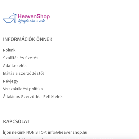
b
l
é
c
INFORMÁCIÓK ÖNNEK
Rólunk
Szállítás és fizetés
Adatkezelés
Elállás a szerződéstől
Névjegy
Visszaküldési politika
Általános Szerződési Feltételek
KAPCSOLAT
Írjon nekünk:
NON STOP: info@heavenshop.hu