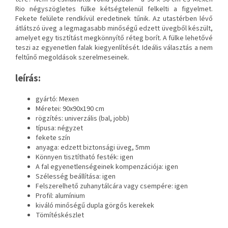
Rio négyszögletes fülke kétségtelenül felkelti a figyelmet.
Fekete felülete rendkívül eredetinek tűnik. Az utastérben lévő
átlátszó üveg a legmagasabb minőségű edzett üvegből készült,
amelyet egy tisztítást megkönnyítő réteg borít. A fülke lehetővé
teszi az egyenetlen falak kiegyenlítését. Ideális választás a nem
feltűnő megoldások szerelmeseinek.
leírás:
gyártó: Mexen
Méretei: 90x90x190 cm
rögzítés: univerzális (bal, jobb)
típusa: négyzet
fekete szín
anyaga: edzett biztonsági üveg, 5mm
Könnyen tisztítható festék: igen
A fal egyenetlenségeinek kompenzációja: igen
Szélesség beállítása: igen
Felszerelhető zuhanytálcára vagy csempére: igen
Profil: alumínium
kiváló minőségű dupla görgős kerekek
Tömítéskészlet