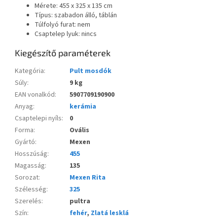
Mérete: 455 x 325 x 135 cm
Típus: szabadon álló, táblán
Túlfolyó furat: nem
Csaptelep lyuk: nincs
Kiegészítő paraméterek
Kategória
:
Pult mosdók
Súly
:
9 kg
EAN vonalkód
:
5907709190900
Anyag
:
kerámia
Csaptelepi nyíls
:
0
Forma
:
Ovális
Gyártó
:
Mexen
Hosszúság
:
455
Magasság
:
135
Sorozat
:
Mexen Rita
Szélesség
:
325
Szerelés
:
pultra
Szín
:
fehér
,
Zlatá lesklá