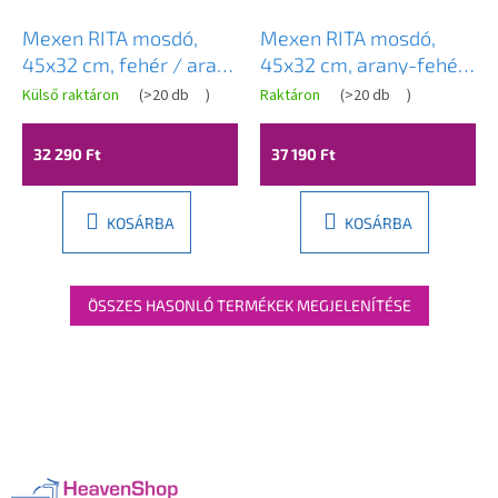
Mexen RITA mosdó,
Mexen RITA mosdó,
45x32 cm, fehér / arany
45x32 cm, arany-fehér,
margó, 21084505
21084554
Külső raktáron
(
>20 db
)
Raktáron
(
>20 db
)
32 290 Ft
37 190 Ft
KOSÁRBA
KOSÁRBA
ÖSSZES HASONLÓ TERMÉKEK MEGJELENÍTÉSE
L
á
b
l
é