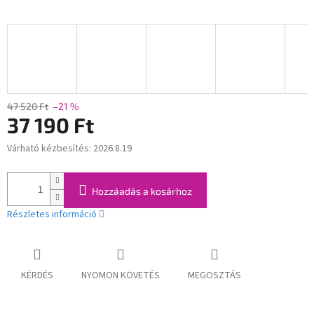
47 520 Ft
–21 %
37 190 Ft
Várható kézbesítés:
2026.8.19
Egységár:
Hozzáadás a kosárhoz
Részletes információ
KÉRDÉS
NYOMON KÖVETÉS
MEGOSZTÁS