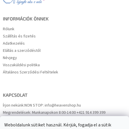
c
INFORMÁCIÓK ÖNNEK
Rólunk
Szállítás és fizetés
Adatkezelés
Elállás a szerződéstől
Névjegy
Visszaküldési politika
Általános Szerződési Feltételek
KAPCSOLAT
Írjon nekünk:
NON STOP: info@heavenshop.hu
Megrendelések:
Munkanapokon 8:00-14:00 +421 914 399 399
Panaszok:
Munkanapokon 8:00-14:00 +421 914 399 399
Weboldalunk sütiket használ. Kérjük, fogadja el a sütik
Facebook
HeavenShop.sk