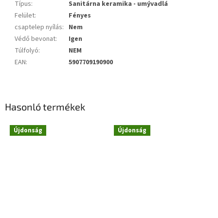
Típus
:
Sanitárna keramika - umývadlá
Felület
:
Fényes
csaptelep nyílás
:
Nem
Védő bevonat
:
Igen
Túlfolyó
:
NEM
EAN
:
5907709190900
Hasonló termékek
Újdonság
Újdonság
Novinka
Novinka