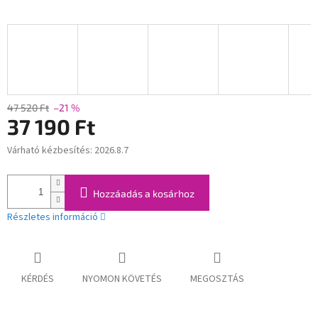
47 520 Ft
–21 %
37 190 Ft
Várható kézbesítés:
2026.8.7
Egységár:
Hozzáadás a kosárhoz
Részletes információ
KÉRDÉS
NYOMON KÖVETÉS
MEGOSZTÁS