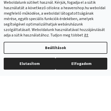
Weboldalunk sütiket használ. Kérjük, fogadja el a sütik
Facebook
HeavenShop.sk
használatát a következő célokra: a heavenshop.hu weboldal
megfelelő működése, a weboldal látogatottságának
mérése, egyéb speciális funkciók érdekében, amelyek
Eredményeink
segítségével optimalizálhatjuk webáruházunk
szolgáltatásait. Weboldalunk használatával hozzájárulását
adja a sütik használatához. Tudjon meg többet
itt
Árukereső.hu
Beállítások
Elutasítom
Elfogadom
Copyright 2026
Heavenshop
. Minden jog fenntartva.
Shoptet Premium készítette