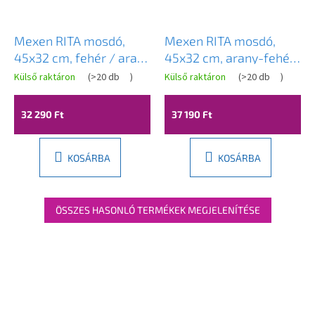
Mexen RITA mosdó,
Mexen RITA mosdó,
45x32 cm, fehér / arany
45x32 cm, arany-fehér,
margó, 21084505
21084553
Külső raktáron
(
>20 db
)
Külső raktáron
(
>20 db
)
32 290 Ft
37 190 Ft
KOSÁRBA
KOSÁRBA
ÖSSZES HASONLÓ TERMÉKEK MEGJELENÍTÉSE
L
á
b