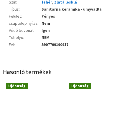
Szín
:
fehér
,
Zlatá lesklá
Típus
:
Sanitárna keramika - umývadlá
Felület
:
Fényes
csaptelep nyílás
:
Nem
Védő bevonat
:
Igen
Túlfolyó
:
NEM
EAN
:
5907709190917
Hasonló termékek
Újdonság
Újdonság
Novinka
Novinka