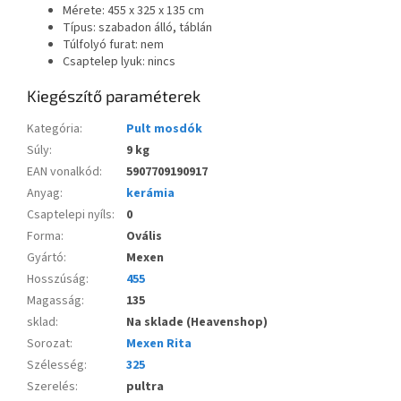
Mérete: 455 x 325 x 135 cm
Típus: szabadon álló, táblán
Túlfolyó furat: nem
Csaptelep lyuk: nincs
Kiegészítő paraméterek
Kategória
:
Pult mosdók
Súly
:
9 kg
EAN vonalkód
:
5907709190917
Anyag
:
kerámia
Csaptelepi nyíls
:
0
Forma
:
Ovális
Gyártó
:
Mexen
Hosszúság
:
455
Magasság
:
135
sklad
:
Na sklade (Heavenshop)
Sorozat
:
Mexen Rita
Szélesség
:
325
Szerelés
:
pultra