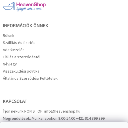
l
é
c
INFORMÁCIÓK ÖNNEK
Rólunk
Szállítás és fizetés
Adatkezelés
Elállás a szerződéstől
Névjegy
Visszaküldési politika
Általános Szerződési Feltételek
KAPCSOLAT
Írjon nekünk:
NON STOP: info@heavenshop.hu
Megrendelések:
Munkanapokon 8:00-14:00 +421 914 399 399
Panaszok:
Munkanapokon 8:00-14:00 +421 914 399 399