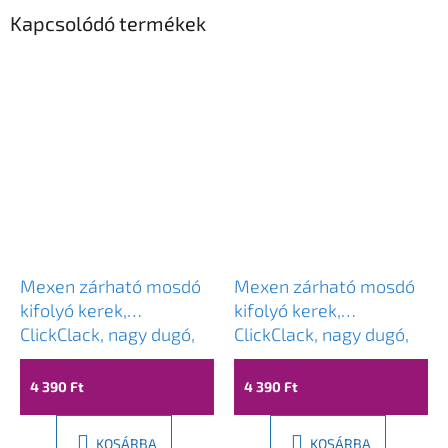
Kapcsolódó termékek
Mexen zárható mosdó
Mexen zárható mosdó
kifolyó kerek,
kifolyó kerek,
ClickClack, nagy dugó,
ClickClack, nagy dugó,
túlfolyó nélkül, króm,
túlfolyóval, króm,
79910-00
79920-00
4 390 Ft
4 390 Ft
KOSÁRBA
KOSÁRBA