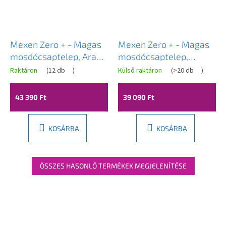
Mexen Zero + - Magas
Mexen Zero + - Magas
mosdócsaptelep, Arany,
mosdócsaptelep,
71610-50
fekete, 71610-70
Raktáron
(
12 db
)
Külső raktáron
(
>20 db
)
43 390 Ft
39 090 Ft
KOSÁRBA
KOSÁRBA
ÖSSZES HASONLÓ TERMÉKEK MEGJELENÍTÉSE
L
á