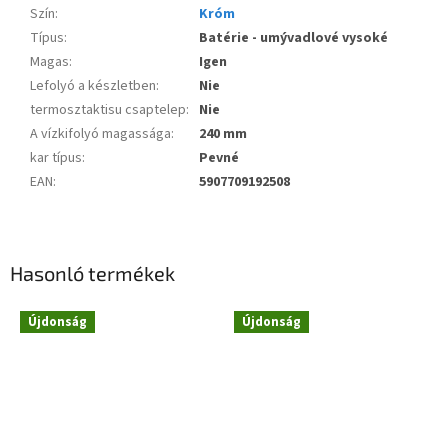
Szín
:
Króm
Típus
:
Batérie - umývadlové vysoké
Magas
:
Igen
Lefolyó a készletben
:
Nie
termosztaktisu csaptelep
:
Nie
A vízkifolyó magassága
:
240 mm
kar típus
:
Pevné
EAN
:
5907709192508
Hasonló termékek
Újdonság
Újdonság
Novinka
Novinka