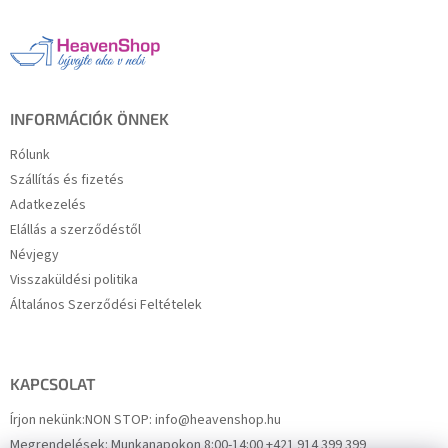
b
l
é
c
INFORMÁCIÓK ÖNNEK
Rólunk
Szállítás és fizetés
Adatkezelés
Elállás a szerződéstől
Névjegy
Visszaküldési politika
Általános Szerződési Feltételek
KAPCSOLAT
Írjon nekünk:
NON STOP: info@heavenshop.hu
Megrendelések:
Munkanapokon 8:00-14:00 +421 914 399 399