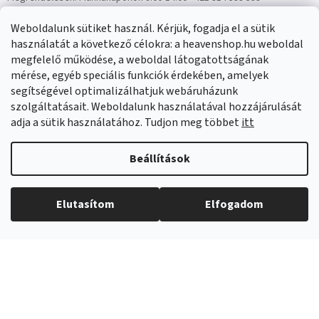
Panaszok:
Munkanapokon 8:00-14:00 +421 914 399 399
Weboldalunk sütiket használ. Kérjük, fogadja el a sütik
Facebook
HeavenShop.sk
használatát a következő célokra: a heavenshop.hu weboldal
megfelelő működése, a weboldal látogatottságának
mérése, egyéb speciális funkciók érdekében, amelyek
Eredményeink
segítségével optimalizálhatjuk webáruházunk
szolgáltatásait. Weboldalunk használatával hozzájárulását
adja a sütik használatához. Tudjon meg többet
itt
Árukereső.hu
Beállítások
Elutasítom
Elfogadom
Copyright 2026
Heavenshop
. Minden jog fenntartva.