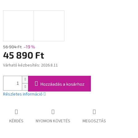
56 904 Ft
–19 %
45 890 Ft
Várható kézbesítés:
2026.8.11
Egységár:
Hozzáadás a kosárhoz
Részletes információ
KÉRDÉS
NYOMON KÖVETÉS
MEGOSZTÁS