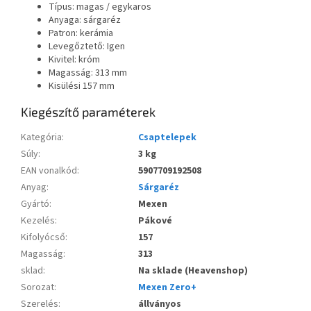
Típus: magas / egykaros
Anyaga: sárgaréz
Patron: kerámia
Levegőztető: Igen
Kivitel: króm
Magasság: 313 mm
Kisülési 157 mm
Kiegészítő paraméterek
Kategória
:
Csaptelepek
Súly
:
3 kg
EAN vonalkód
:
5907709192508
Anyag
:
Sárgaréz
Gyártó
:
Mexen
Kezelés
:
Pákové
Kifolyócső
:
157
Magasság
:
313
sklad
:
Na sklade (Heavenshop)
Sorozat
:
Mexen Zero+
Szerelés
:
állványos