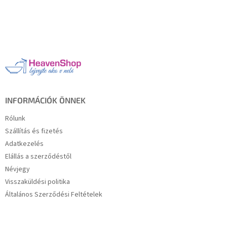
L
á
b
l
é
c
INFORMÁCIÓK ÖNNEK
Rólunk
Szállítás és fizetés
Adatkezelés
Elállás a szerződéstől
Névjegy
Visszaküldési politika
Általános Szerződési Feltételek