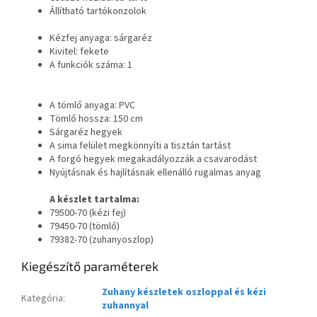
Állítható tartókonzolok
Kézfej anyaga: sárgaréz
Kivitel: fekete
A funkciók száma: 1
A tömlő anyaga: PVC
Tömlő hossza: 150 cm
Sárgaréz hegyek
A sima felület megkönnyíti a tisztán tartást
A forgó hegyek megakadályozzák a csavarodást
Nyújtásnak és hajlításnak ellenálló rugalmas anyag
A készlet tartalma:
79500-70 (kézi fej)
79450-70 (tömlő)
79382-70 (zuhanyoszlop)
Kiegészítő paraméterek
Zuhany készletek oszloppal és kézi
Kategória
:
zuhannyal