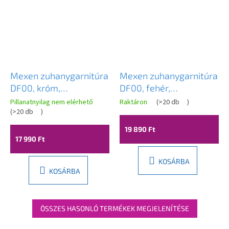
Mexen zuhanygarnitúra
Mexen zuhanygarnitúra
DF00, króm,
DF00, fehér,
785004582-00
785004582-20
Pillanatnyilag nem elérhető
Raktáron
(
>20 db
)
(
>20 db
)
19 890 Ft
17 990 Ft
KOSÁRBA
KOSÁRBA
ÖSSZES HASONLÓ TERMÉKEK MEGJELENÍTÉSE