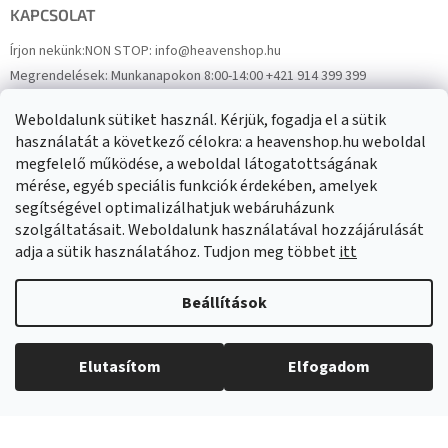
KAPCSOLAT
Írjon nekünk:
NON STOP: info@heavenshop.hu
Megrendelések:
Munkanapokon 8:00-14:00 +421 914 399 399
Panaszok:
Munkanapokon 8:00-14:00 +421 914 399 399
Weboldalunk sütiket használ. Kérjük, fogadja el a sütik
Facebook
HeavenShop.sk
használatát a következő célokra: a heavenshop.hu weboldal
megfelelő működése, a weboldal látogatottságának
mérése, egyéb speciális funkciók érdekében, amelyek
Eredményeink
segítségével optimalizálhatjuk webáruházunk
szolgáltatásait. Weboldalunk használatával hozzájárulását
adja a sütik használatához. Tudjon meg többet
itt
Árukereső.hu
Beállítások
Elutasítom
Elfogadom