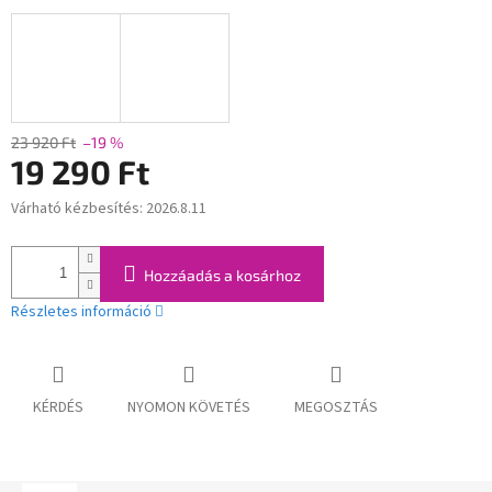
23 920 Ft
–19 %
19 290 Ft
Várható kézbesítés:
2026.8.11
Egységár:
Hozzáadás a kosárhoz
Részletes információ
KÉRDÉS
NYOMON KÖVETÉS
MEGOSZTÁS