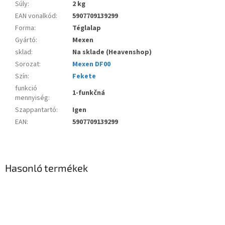
Súly
:
2 kg
EAN vonalkód
:
5907709139299
Forma
:
Téglalap
Gyártó
:
Mexen
sklad
:
Na sklade (Heavenshop)
Sorozat
:
Mexen DF00
Szín
:
Fekete
funkció
1-funkčná
mennyiség
:
Szappantartó
:
Igen
EAN
:
5907709139299
Hasonló termékek