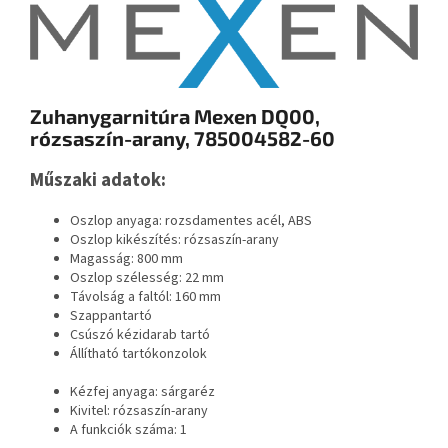
Zuhanygarnitúra Mexen DQ00,
rózsaszín-arany, 785004582-60
Műszaki adatok:
Oszlop anyaga: rozsdamentes acél, ABS
Oszlop kikészítés: rózsaszín-arany
Magasság: 800 mm
Oszlop szélesség: 22 mm
Távolság a faltól: 160 mm
Szappantartó
Csúszó kézidarab tartó
Állítható tartókonzolok
Kézfej anyaga: sárgaréz
Kivitel: rózsaszín-arany
A funkciók száma: 1