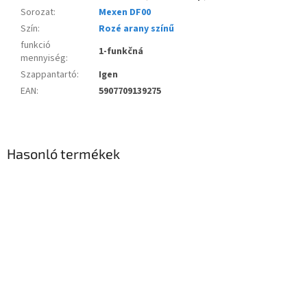
Sorozat
:
Mexen DF00
Szín
:
Rozé arany színű
funkció
1-funkčná
mennyiség
:
Szappantartó
:
Igen
EAN
:
5907709139275
Hasonló termékek