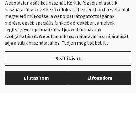
Weboldalunk sütiket használ. Kérjük, fogadja el a sütik
Facebook
HeavenShop.sk
használatát a következő célokra: a heavenshop.hu weboldal
megfelelő működése, a weboldal látogatottságának
mérése, egyéb speciális funkciók érdekében, amelyek
Eredményeink
segítségével optimalizálhatjuk webáruházunk
szolgáltatásait. Weboldalunk használatával hozzájárulását
adja a sütik használatához. Tudjon meg többet
itt
Árukereső.hu
Beállítások
Elutasítom
Elfogadom
Copyright 2026
Heavenshop
. Minden jog fenntartva.
Shoptet Premium készítette