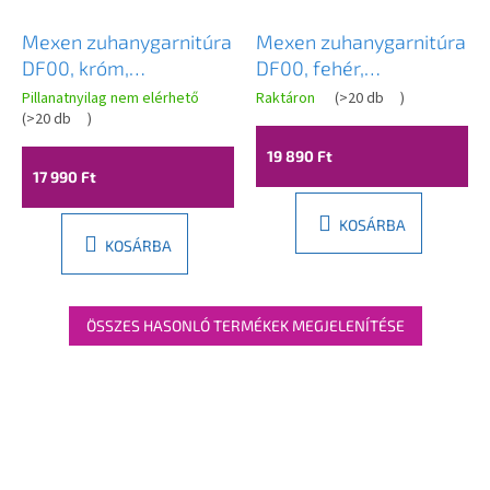
Mexen zuhanygarnitúra
Mexen zuhanygarnitúra
DF00, króm,
DF00, fehér,
785004582-00
785004582-20
Pillanatnyilag nem elérhető
Raktáron
(
>20 db
)
(
>20 db
)
19 890 Ft
17 990 Ft
KOSÁRBA
KOSÁRBA
ÖSSZES HASONLÓ TERMÉKEK MEGJELENÍTÉSE
L
á
b