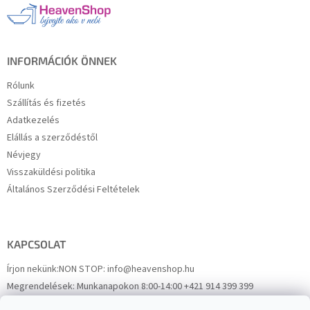
l
é
c
INFORMÁCIÓK ÖNNEK
Rólunk
Szállítás és fizetés
Adatkezelés
Elállás a szerződéstől
Névjegy
Visszaküldési politika
Általános Szerződési Feltételek
KAPCSOLAT
Írjon nekünk:
NON STOP: info@heavenshop.hu
Megrendelések:
Munkanapokon 8:00-14:00 +421 914 399 399
Panaszok:
Munkanapokon 8:00-14:00 +421 914 399 399