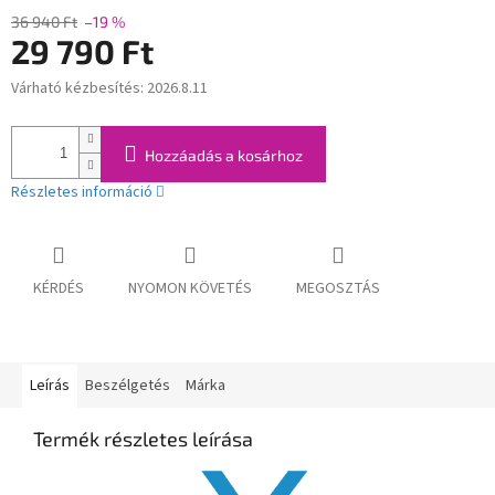
36 940 Ft
–19 %
29 790 Ft
Várható kézbesítés:
2026.8.11
Egységár:
Hozzáadás a kosárhoz
Részletes információ
KÉRDÉS
NYOMON KÖVETÉS
MEGOSZTÁS
Leírás
Beszélgetés
Márka
Termék részletes leírása