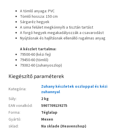
A tömlő anyaga: PVC
Tömlő hossza: 150 cm
Sárgaréz hegyek
A sima felület megkönnyíti a tisztán tartást
A forgó hegyek megakadályozzák a csavarodást
Nyújtásnak és hajlításnak ellenálló rugalmas anyag
A készlet tartalma:
79500-60 (kézi fej)
79450-60 (tömlő)
79382-60 (zuhanyoszlop)
Kiegészítő paraméterek
Zuhany készletek oszloppal és kézi
Kategória
:
zuhannyal
Súly
:
2 kg
EAN vonalkód
:
5907709139275
Forma
:
Téglalap
Gyártó
:
Mexen
sklad
:
Na sklade (Heavenshop)