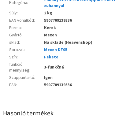
Kategória
:
zuhannyal
Súly
:
2 kg
EAN vonalkód
:
5907709139336
Forma
:
Kerek
Gyártó
:
Mexen
sklad
:
Na sklade (Heavenshop)
Sorozat
:
Mexen DF05
Szín
:
Fekete
funkció
3-funkčná
mennyiség
:
Szappantartó
:
Igen
EAN
:
5907709139336
Hasonló termékek