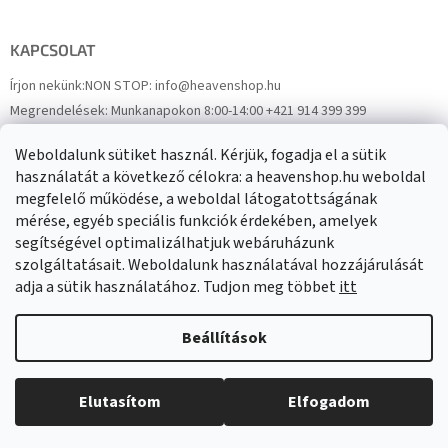
KAPCSOLAT
Írjon nekünk:
NON STOP: info@heavenshop.hu
Megrendelések:
Munkanapokon 8:00-14:00 +421 914 399 399
Panaszok:
Munkanapokon 8:00-14:00 +421 914 399 399
Weboldalunk sütiket használ. Kérjük, fogadja el a sütik
Facebook
HeavenShop.sk
használatát a következő célokra: a heavenshop.hu weboldal
megfelelő működése, a weboldal látogatottságának
mérése, egyéb speciális funkciók érdekében, amelyek
Eredményeink
segítségével optimalizálhatjuk webáruházunk
szolgáltatásait. Weboldalunk használatával hozzájárulását
adja a sütik használatához. Tudjon meg többet
itt
Árukereső.hu
Beállítások
Elutasítom
Elfogadom