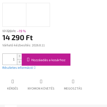
17 720 Ft
–19 %
14 290 Ft
Várható kézbesítés:
2026.8.11
Egységár:
Hozzáadás a kosárhoz
Részletes információ
KÉRDÉS
NYOMON KÖVETÉS
MEGOSZTÁS