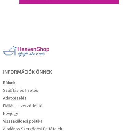
L
á
b
l
é
c
INFORMÁCIÓK ÖNNEK
Rólunk
Szállítás és fizetés
Adatkezelés
Elállás a szerződéstől
Névjegy
Visszaküldési politika
Általános Szerződési Feltételek