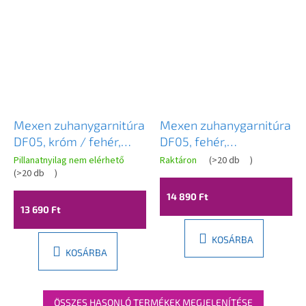
Mexen zuhanygarnitúra
Mexen zuhanygarnitúra
DF05, króm / fehér,
DF05, fehér,
785054582-00
785054582-20
Pillanatnyilag nem elérhető
Raktáron
(
>20 db
)
(
>20 db
)
14 890 Ft
13 690 Ft
KOSÁRBA
KOSÁRBA
ÖSSZES HASONLÓ TERMÉKEK MEGJELENÍTÉSE