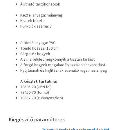
Állítható tartókonzolok
Kézfej anyaga: műanyag
Kivitel: fekete
Funkciók száma: 3
A tömlő anyaga: PVC
Tömlő hossza: 150 cm
Sárgaréz hegyek
A sima felület megkönnyíti a tisztán tartást
A forgó hegyek megakadályozzák a csavarodást
Nyújtásnak és hajlításnak ellenálló rugalmas anyag
A készlet tartalma:
79505-70 (kézi fej)
79450-70 (tömlő)
79382-70 (zuhanyoszlop)
Kiegészítő paraméterek
Zuhany készletek oszloppal és kézi