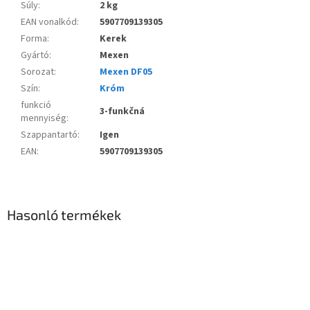
Súly
:
2 kg
EAN vonalkód
:
5907709139305
Forma
:
Kerek
Gyártó
:
Mexen
Sorozat
:
Mexen DF05
Szín
:
Króm
funkció
3-funkčná
mennyiség
:
Szappantartó
:
Igen
EAN
:
5907709139305
Hasonló termékek