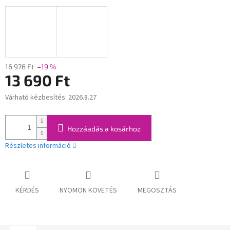
16 976 Ft
–19 %
13 690 Ft
Várható kézbesítés:
2026.8.27
Egységár:
Hozzáadás a kosárhoz
Részletes információ
KÉRDÉS
NYOMON KÖVETÉS
MEGOSZTÁS