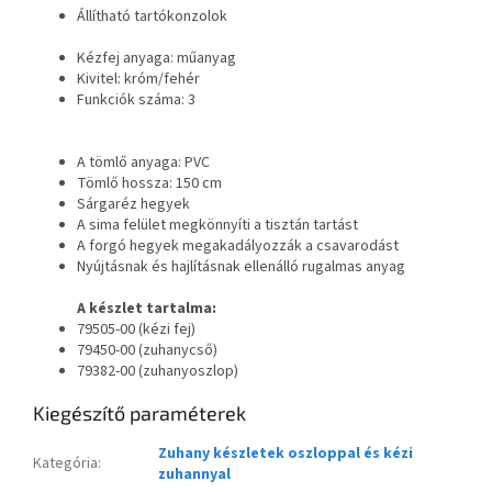
Állítható tartókonzolok
Kézfej anyaga: műanyag
Kivitel: króm/fehér
Funkciók száma: 3
A tömlő anyaga: PVC
Tömlő hossza: 150 cm
Sárgaréz hegyek
A sima felület megkönnyíti a tisztán tartást
A forgó hegyek megakadályozzák a csavarodást
Nyújtásnak és hajlításnak ellenálló rugalmas anyag
A készlet tartalma:
79505-00 (kézi fej)
79450-00 (zuhanycső)
79382-00 (zuhanyoszlop)
Kiegészítő paraméterek
Zuhany készletek oszloppal és kézi
Kategória
:
zuhannyal