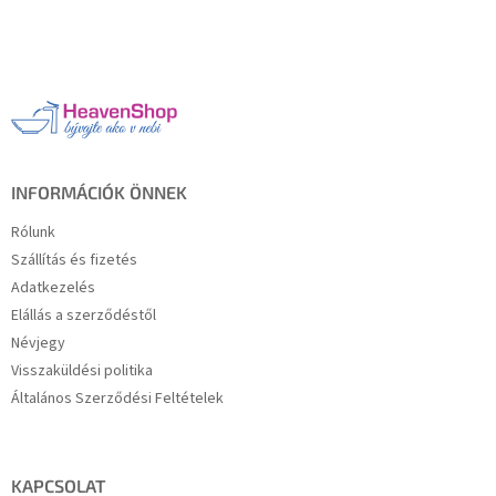
L
á
b
l
é
c
INFORMÁCIÓK ÖNNEK
Rólunk
Szállítás és fizetés
Adatkezelés
Elállás a szerződéstől
Névjegy
Visszaküldési politika
Általános Szerződési Feltételek
KAPCSOLAT