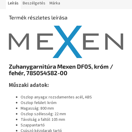
Leírás
Beszélgetés
Márka
Termék részletes leírása
Zuhanygarnitúra Mexen DF05, króm /
fehér, 785054582-00
Műszaki adatok:
Oszlop anyaga: rozsdamentes acél, ABS
Oszlop felület: króm
Magasság: 800 mm
Oszlop szélesség: 22 mm
Távolság a faltól: 105 mm
Szappantartó
Csúszó kézidarab tartó