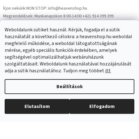
Írjon nekünk:
NON STOP: info@heavenshop.hu
Megrendelések:
Munkanapokon 8:00-14:00 +421 914 399 399
Panaszok:
Munkanapokon 8:00-14:00 +421 914 399 399
Weboldalunk sütiket használ. Kérjük, fogadja el a sütik
Facebook
HeavenShop.sk
használatát a következő célokra: a heavenshop.hu weboldal
megfelelő működése, a weboldal látogatottságának
mérése, egyéb speciális funkciók érdekében, amelyek
Eredményeink
segítségével optimalizálhatjuk webáruházunk
szolgáltatásait. Weboldalunk használatával hozzájárulását
adja a sütik használatához. Tudjon meg többet
itt
Árukereső.hu
Beállítások
Elutasítom
Elfogadom