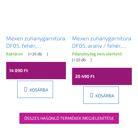
Mexen zuhanygarnitúra
Mexen zuhanygarnitúra
DF05, fehér,
DF05, arany / fehér,
785054582-20
785054582-50
Raktáron
(
>20 db
)
Pillanatnyilag nem elérhető
(
>20 db
)
14 890 Ft
20 490 Ft
KOSÁRBA
KOSÁRBA
ÖSSZES HASONLÓ TERMÉKEK MEGJELENÍTÉSE