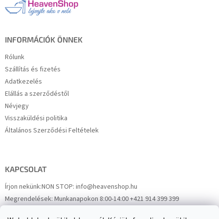
é
c
INFORMÁCIÓK ÖNNEK
Rólunk
Szállítás és fizetés
Adatkezelés
Elállás a szerződéstől
Névjegy
Visszaküldési politika
Általános Szerződési Feltételek
KAPCSOLAT
Írjon nekünk:
NON STOP: info@heavenshop.hu
Megrendelések:
Munkanapokon 8:00-14:00 +421 914 399 399
Panaszok:
Munkanapokon 8:00-14:00 +421 914 399 399