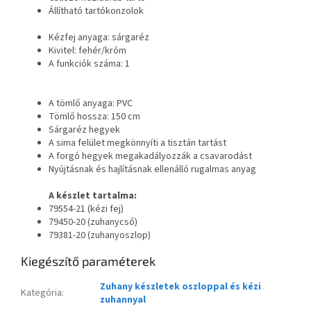
Állítható tartókonzolok
Kézfej anyaga: sárgaréz
Kivitel: fehér/króm
A funkciók száma: 1
A tömlő anyaga: PVC
Tömlő hossza: 150 cm
Sárgaréz hegyek
A sima felület megkönnyíti a tisztán tartást
A forgó hegyek megakadályozzák a csavarodást
Nyújtásnak és hajlításnak ellenálló rugalmas anyag
A készlet tartalma:
79554-21 (kézi fej)
79450-20 (zuhanycső)
79381-20 (zuhanyoszlop)
Kiegészítő paraméterek
Zuhany készletek oszloppal és kézi
Kategória
:
zuhannyal