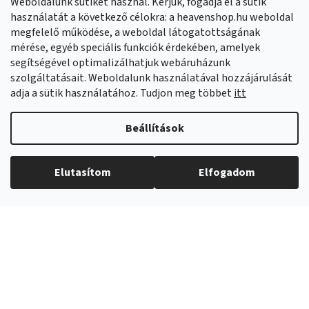
Weboldalunk sütiket használ. Kérjük, fogadja el a sütik
Facebook
HeavenShop.sk
használatát a következő célokra: a heavenshop.hu weboldal
megfelelő működése, a weboldal látogatottságának
mérése, egyéb speciális funkciók érdekében, amelyek
Eredményeink
segítségével optimalizálhatjuk webáruházunk
szolgáltatásait. Weboldalunk használatával hozzájárulását
adja a sütik használatához. Tudjon meg többet
itt
Árukereső.hu
Beállítások
Elutasítom
Elfogadom
Copyright 2026
Heavenshop
. Minden jog fenntartva.
Shoptet Premium készítette