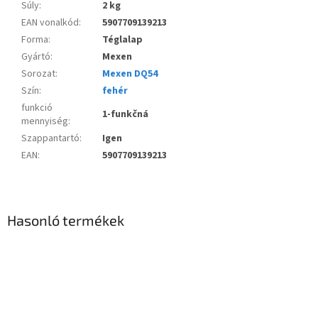
Súly
:
2 kg
EAN vonalkód
:
5907709139213
Forma
:
Téglalap
Gyártó
:
Mexen
Sorozat
:
Mexen DQ54
Szín
:
fehér
funkció
1-funkčná
mennyiség
:
Szappantartó
:
Igen
EAN
:
5907709139213
Hasonló termékek