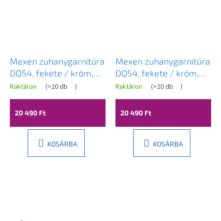
Mexen zuhanygarnitúra
Mexen zuhanygarnitúra
DQ54, fekete / króm,
DQ54, fekete / króm,
785544581-17
785544581-71
Raktáron
(
>20 db
)
Raktáron
(
>20 db
)
20 490 Ft
20 490 Ft
KOSÁRBA
KOSÁRBA
L
á
b
l