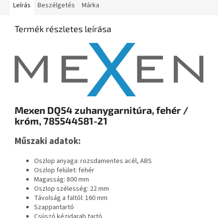
Leírás
Beszélgetés
Márka
Termék részletes leírása
Mexen DQ54 zuhanygarnitúra, fehér /
króm, 785544581-21
Műszaki adatok:
Oszlop anyaga: rozsdamentes acél, ABS
Oszlop felület: fehér
Magasság: 800 mm
Oszlop szélesség: 22 mm
Távolság a faltól: 160 mm
Szappantartó
Csúszó kézidarab tartó