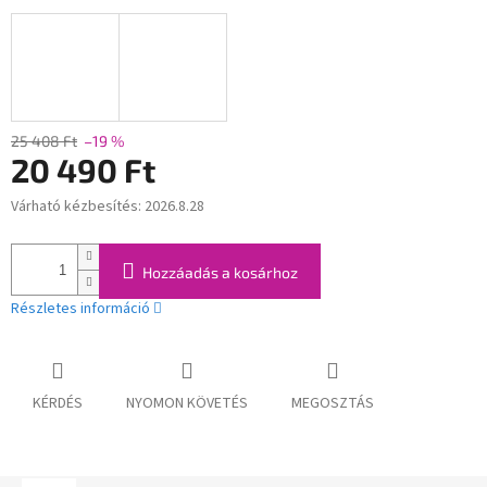
25 408 Ft
–19 %
20 490 Ft
Várható kézbesítés:
2026.8.28
Egységár:
Hozzáadás a kosárhoz
Részletes információ
KÉRDÉS
NYOMON KÖVETÉS
MEGOSZTÁS