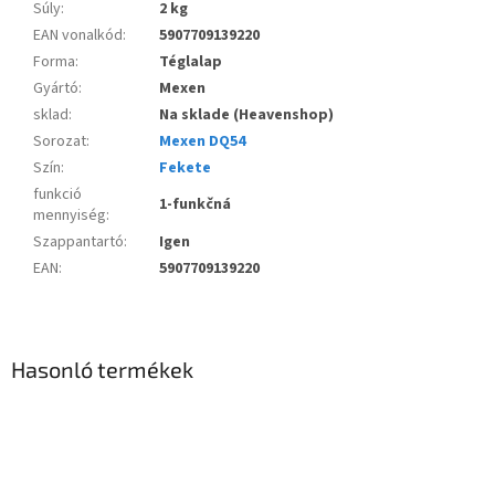
Súly
:
2 kg
EAN vonalkód
:
5907709139220
Forma
:
Téglalap
Gyártó
:
Mexen
sklad
:
Na sklade (Heavenshop)
Sorozat
:
Mexen DQ54
Szín
:
Fekete
funkció
1-funkčná
mennyiség
:
Szappantartó
:
Igen
EAN
:
5907709139220
Hasonló termékek