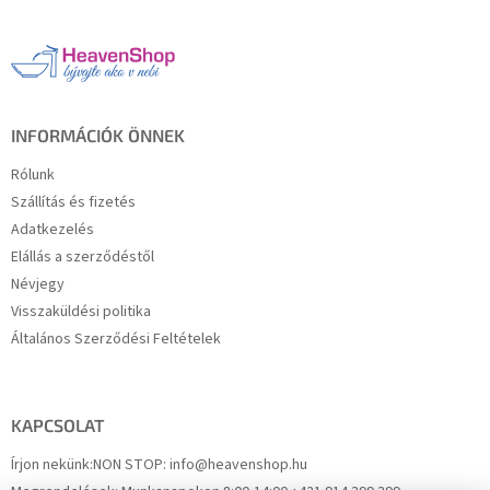
b
l
é
c
INFORMÁCIÓK ÖNNEK
Rólunk
Szállítás és fizetés
Adatkezelés
Elállás a szerződéstől
Névjegy
Visszaküldési politika
Általános Szerződési Feltételek
KAPCSOLAT
Írjon nekünk:
NON STOP: info@heavenshop.hu