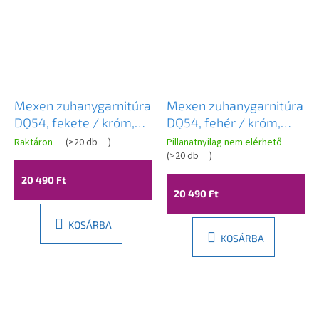
Mexen zuhanygarnitúra
Mexen zuhanygarnitúra
DQ54, fekete / króm,
DQ54, fehér / króm,
785544581-17
785544581-21
Raktáron
(
>20 db
)
Pillanatnyilag nem elérhető
(
>20 db
)
20 490 Ft
20 490 Ft
KOSÁRBA
KOSÁRBA
L
á