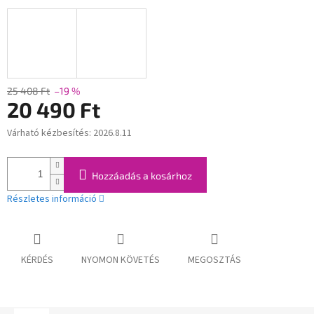
25 408 Ft
–19 %
20 490 Ft
Várható kézbesítés:
2026.8.11
Egységár:
Hozzáadás a kosárhoz
Részletes információ
KÉRDÉS
NYOMON KÖVETÉS
MEGOSZTÁS