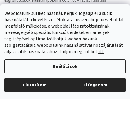
Megrendelések:
Munkanapokon 8:00-14:00 +421 914 399 399
Panaszok:
Munkanapokon 8:00-14:00 +421 914 399 399
Weboldalunk sütiket használ. Kérjük, fogadja el a sütik
Facebook
HeavenShop.sk
használatát a következő célokra: a heavenshop.hu weboldal
megfelelő működése, a weboldal látogatottságának
mérése, egyéb speciális funkciók érdekében, amelyek
Eredményeink
segítségével optimalizálhatjuk webáruházunk
szolgáltatásait. Weboldalunk használatával hozzájárulását
adja a sütik használatához. Tudjon meg többet
itt
Árukereső.hu
Beállítások
Elutasítom
Elfogadom
Copyright 2026
Heavenshop
. Minden jog fenntartva.