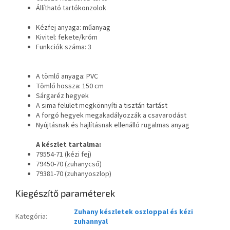
Állítható tartókonzolok
Kézfej anyaga: műanyag
Kivitel: fekete/króm
Funkciók száma: 3
A tömlő anyaga: PVC
Tömlő hossza: 150 cm
Sárgaréz hegyek
A sima felület megkönnyíti a tisztán tartást
A forgó hegyek megakadályozzák a csavarodást
Nyújtásnak és hajlításnak ellenálló rugalmas anyag
A készlet tartalma:
79554-71 (kézi fej)
79450-70 (zuhanycső)
79381-70 (zuhanyoszlop)
Kiegészítő paraméterek
Zuhany készletek oszloppal és kézi
Kategória
:
zuhannyal