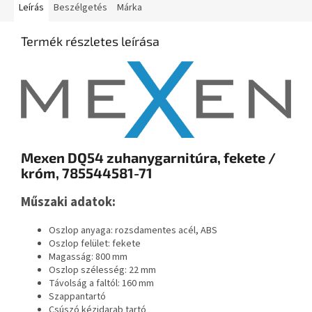
Leírás
Beszélgetés
Márka
Termék részletes leírása
Mexen DQ54 zuhanygarnitúra, fekete /
króm, 785544581-71
Műszaki adatok:
Oszlop anyaga: rozsdamentes acél, ABS
Oszlop felület: fekete
Magasság: 800 mm
Oszlop szélesség: 22 mm
Távolság a faltól: 160 mm
Szappantartó
Csúszó kézidarab tartó