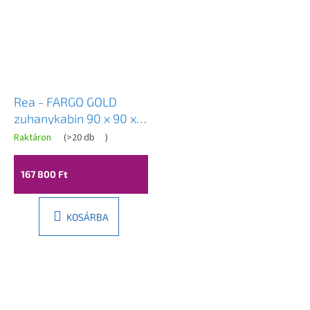
Rea - FARGO GOLD
zuhanykabin 90 x 90 x
195 cm, arany, átlátszó
Raktáron
(
>20 db
)
üveg, REA-K4903
167 800 Ft
KOSÁRBA
L
á
b