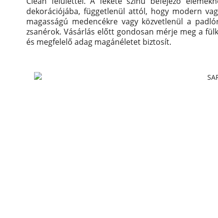
Clean felülettel.
A fekete színű befejező elemekn
dekorációjába, függetlenül attól, hogy modern vagy
magasságú medencékre vagy közvetlenül a padlóra 
zsanérok.
Vásárlás előtt gondosan mérje meg a fülk
és megfelelő adag magánéletet biztosít.