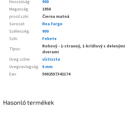
Hosszúság
:
900
Magasság
:
1950
prosil szín
:
Čierna matná
Sorozat
:
Rea Fargo
Szélesség
:
900
Szín
:
Fekete
Rohový - 1-stranný, 1-krídlový s delenými
Típus
:
dverami
Üveg színe
:
víztiszta
Üvegvastagság
:
6 mm
Ean
:
5902557342174
Hasonló termékek