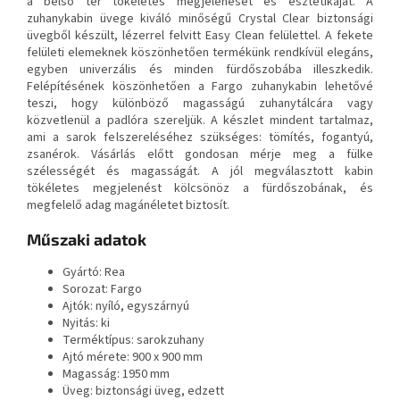
a belső tér tökéletes megjelenését és esztétikáját. A
zuhanykabin üvege kiváló minőségű Crystal Clear biztonsági
üvegből készült, lézerrel felvitt Easy Clean felülettel. A fekete
felületi elemeknek köszönhetően termékünk rendkívül elegáns,
egyben univerzális és minden fürdőszobába illeszkedik.
Felépítésének köszönhetően a Fargo zuhanykabin lehetővé
teszi, hogy különböző magasságú zuhanytálcára vagy
közvetlenül a padlóra szereljük. A készlet mindent tartalmaz,
ami a sarok felszereléséhez szükséges: tömítés, fogantyú,
zsanérok. Vásárlás előtt gondosan mérje meg a fülke
szélességét és magasságát. A jól megválasztott kabin
tökéletes megjelenést kölcsönöz a fürdőszobának, és
megfelelő adag magánéletet biztosít.
Műszaki adatok
Gyártó: Rea
Sorozat: Fargo
Ajtók: nyíló, egyszárnyú
Nyitás: ki
Terméktípus: sarokzuhany
Ajtó mérete: 900 x 900 mm
Magasság: 1950 mm
Üveg: biztonsági üveg, edzett