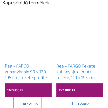
Kapcsolódó termékek
Rea - FARGO
Rea - FARGO Fekete
zuhanykabin 90 x 120 x
zuhanyajtó - matt
195 cm, fekete profil /
fekete, 110 x 195 cm,
átlátszó üveg, REA-
REA-K6325
K3214
147 600 Ft
152 000 Ft
KOSÁRBA
KOSÁRBA