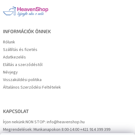
l
é
c
INFORMÁCIÓK ÖNNEK
Rólunk
Szállítás és fizetés
Adatkezelés
Elállás a szerződéstől
Névjegy
Visszaküldési politika
Általános Szerződési Feltételek
KAPCSOLAT
Írjon nekünk:
NON STOP: info@heavenshop.hu
Megrendelések:
Munkanapokon 8:00-14:00 +421 914 399 399