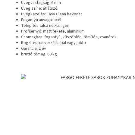
Üvegvastagság: 6 mm
Üveg színe: átlátszó
Üvegkezelés: Easy Clean bevonat
Fogantyú anyaga: acél
Telepítés tálca nélkül: igen
Profilernyő: matt fekete, alumínium
Csomagban: fogantyú, küszöbléc, tömítés, zsanérok
Rögzítés: univerzális (bal vagy jobb)
Garancia: 2 év
bruttó tömeg: 60 kg