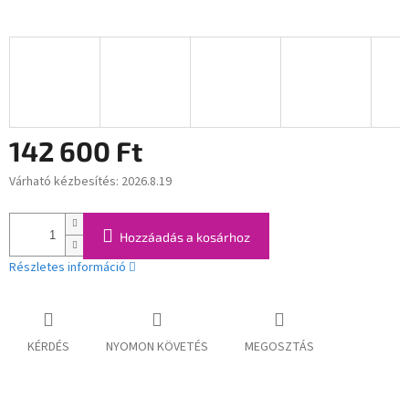
142 600 Ft
Várható kézbesítés:
2026.8.19
Egységár:
Hozzáadás a kosárhoz
Részletes információ
KÉRDÉS
NYOMON KÖVETÉS
MEGOSZTÁS