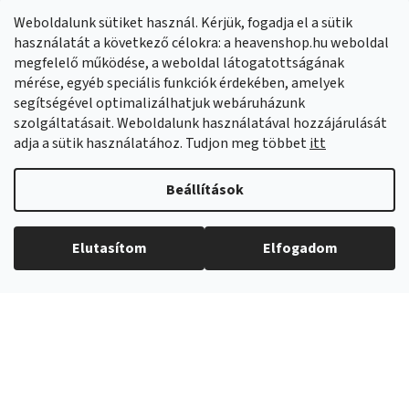
Panaszok:
Munkanapokon 8:00-14:00 +421 914 399 399
Weboldalunk sütiket használ. Kérjük, fogadja el a sütik
Facebook
HeavenShop.sk
használatát a következő célokra: a heavenshop.hu weboldal
megfelelő működése, a weboldal látogatottságának
mérése, egyéb speciális funkciók érdekében, amelyek
Eredményeink
segítségével optimalizálhatjuk webáruházunk
szolgáltatásait. Weboldalunk használatával hozzájárulását
adja a sütik használatához. Tudjon meg többet
itt
Árukereső.hu
Beállítások
Elutasítom
Elfogadom
Copyright 2026
Heavenshop
. Minden jog fenntartva.
Shoptet Premium készítette