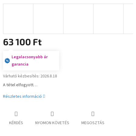
63 100 Ft
Legalacsonyabb ár
garancia
Várható kézbesítés:
2026.8.18
Egységár:
A tétel elfogyott…
Részletes információ
KÉRDÉS
NYOMON KÖVETÉS
MEGOSZTÁS