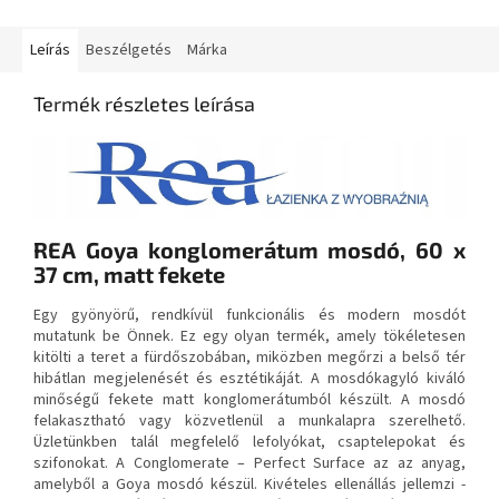
Leírás
Beszélgetés
Márka
Termék részletes leírása
REA Goya konglomerátum mosdó, 60 x
37 cm, matt fekete
Egy gyönyörű, rendkívül funkcionális és modern mosdót
mutatunk be Önnek. Ez egy olyan termék, amely tökéletesen
kitölti a teret a fürdőszobában, miközben megőrzi a belső tér
hibátlan megjelenését és esztétikáját. A mosdókagyló kiváló
minőségű fekete matt konglomerátumból készült. A mosdó
felakasztható vagy közvetlenül a munkalapra szerelhető.
Üzletünkben talál megfelelő lefolyókat, csaptelepokat és
szifonokat. A Conglomerate – Perfect Surface az az anyag,
amelyből a Goya mosdó készül. Kivételes ellenállás jellemzi -