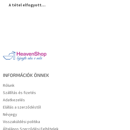
A tétel elfogyott…
L
á
b
l
é
c
INFORMÁCIÓK ÖNNEK
Rólunk
Szállítás és fizetés
Adatkezelés
Elállás a szerződéstől
Névjegy
Visszaküldési politika
Általános Szerződési Feltételek