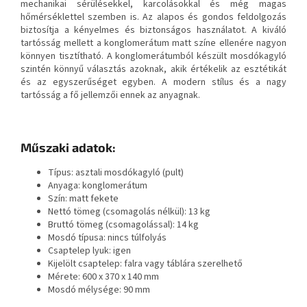
mechanikai sérülésekkel, karcolásokkal és még magas
hőmérséklettel szemben is. Az alapos és gondos feldolgozás
biztosítja a kényelmes és biztonságos használatot. A kiváló
tartósság mellett a konglomerátum matt színe ellenére nagyon
könnyen tisztítható. A konglomerátumból készült mosdókagyló
szintén könnyű választás azoknak, akik értékelik az esztétikát
és az egyszerűséget egyben. A modern stílus és a nagy
tartósság a fő jellemzői ennek az anyagnak.
Műszaki adatok:
Típus: asztali mosdókagyló (pult)
Anyaga: konglomerátum
Szín: matt fekete
Nettó tömeg (csomagolás nélkül): 13 kg
Bruttó tömeg (csomagolással): 14 kg
Mosdó típusa: nincs túlfolyás
Csaptelep lyuk: igen
Kijelölt csaptelep: falra vagy táblára szerelhető
Mérete: 600 x 370 x 140 mm
Mosdó mélysége: 90 mm