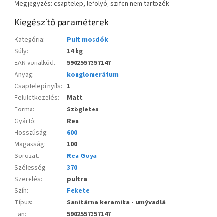
Megjegyzés: csaptelep, lefolyó, szifon nem tartozék
Kiegészítő paraméterek
Kategória
:
Pult mosdók
Súly
:
14 kg
EAN vonalkód
:
5902557357147
Anyag
:
konglomerátum
Csaptelepi nyíls
:
1
Felületkezelés
:
Matt
Forma
:
Szögletes
Gyártó
:
Rea
Hosszúság
:
600
Magasság
:
100
Sorozat
:
Rea Goya
Szélesség
:
370
Szerelés
:
pultra
Szín
:
Fekete
Típus
:
Sanitárna keramika - umývadlá
Ean
:
5902557357147