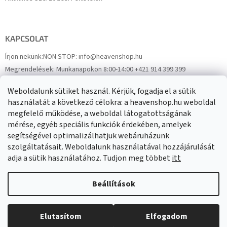
KAPCSOLAT
Írjon nekünk:
NON STOP: info@heavenshop.hu
Megrendelések:
Munkanapokon 8:00-14:00 +421 914 399 399
Panaszok:
Munkanapokon 8:00-14:00 +421 914 399 399
Weboldalunk sütiket használ. Kérjük, fogadja el a sütik
Facebook
HeavenShop.sk
használatát a következő célokra: a heavenshop.hu weboldal
megfelelő működése, a weboldal látogatottságának
mérése, egyéb speciális funkciók érdekében, amelyek
Eredményeink
segítségével optimalizálhatjuk webáruházunk
szolgáltatásait. Weboldalunk használatával hozzájárulását
adja a sütik használatához. Tudjon meg többet
itt
Árukereső.hu
Beállítások
Elutasítom
Elfogadom