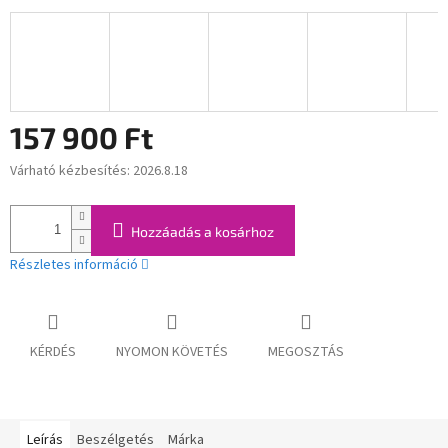
157 900 Ft
Várható kézbesítés:
2026.8.18
Egységár:
Hozzáadás a kosárhoz
Részletes információ
KÉRDÉS
NYOMON KÖVETÉS
MEGOSZTÁS
Leírás
Beszélgetés
Márka