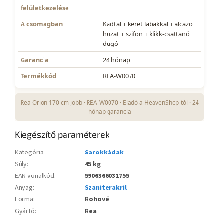
felületkezelése
A csomagban
Kádtál + ​​keret lábakkal + álcázó
huzat + szifon + klikk-csattanó
dugó
Garancia
24 hónap
Termékkód
REA-W0070
Rea Orion 170 cm jobb · REA-W0070 · Eladó a HeavenShop-tól · 24
hónap garancia
Kiegészítő paraméterek
Kategória
:
Sarokkádak
Súly
:
45 kg
EAN vonalkód
:
5906366031755
Anyag
:
Szaniterakril
Forma
:
Rohové
Gyártó
:
Rea