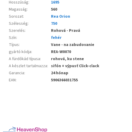
Hosszúság
:
1695
Magasság
:
560
Sorozat
:
Rea Orion
Szélesség
:
750
Szerelés
:
Rohová - Pravá
Szín
:
fehér
Típus
:
Vane - na zabudovanie
gyártó kódja
:
REA-W0070
A fürdőkád típusa
:
rohová, ku stene
A készlet tartalmazza
:
sifón + výpusť Click-clack
Garancia
:
24 hónap
EAN
:
5906366031755
L
á
b
l