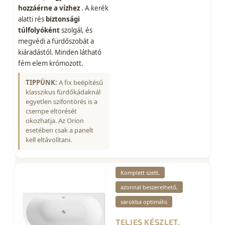
hozzáérne a vízhez
. A kerék
alatti rés
biztonsági
túlfolyóként
szolgál, és
megvédi a fürdőszobát a
kiáradástól. Minden látható
fém elem krómozott.
TIPPÜNK:
A fix beépítésű
klasszikus fürdőkádaknál
egyetlen szifontörés is a
csempe eltörését
okozhatja. Az Orion
esetében csak a panelt
kell eltávolítani.
Komplett szett,
azonnal beszerelhető,
sarokba optimális
TELJES KÉSZLET,