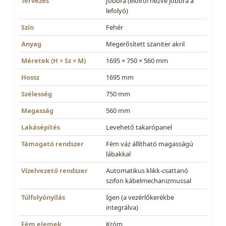
Tervezés
Jobbra (elölről nézve jobbra a
lefolyó)
Szín
Fehér
Anyag
Megerősített szaniter akril
Méretek (H × Sz × M)
1695 × 750 × 560 mm
Hossz
1695 mm
Szélesség
750 mm
Magasság
560 mm
Lakásépítés
Levehető takarópanel
Támogató rendszer
Fém váz állítható magasságú
lábakkal
Vízelvezető rendszer
Automatikus klikk-csattanó
szifon kábelmechanizmussal
Túlfolyónyílás
Igen (a vezérlőkerékbe
integrálva)
Fém elemek
Króm