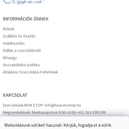
é
c
INFORMÁCIÓK ÖNNEK
Rólunk
Szállítás és fizetés
Adatkezelés
Elállás a szerződéstől
Névjegy
Visszaküldési politika
Általános Szerződési Feltételek
KAPCSOLAT
Írjon nekünk:
NON STOP: info@heavenshop.hu
Megrendelések:
Munkanapokon 8:00-14:00 +421 914 399 399
Panaszok:
Munkanapokon 8:00-14:00 +421 914 399 399
Weboldalunk sütiket használ. Kérjük, fogadja el a sütik
Facebook
HeavenShop.sk