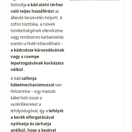
biztosítja
a kád alatti térhez
való teljes hozzáférést
az
állandó beszerelés helyett. A
szifon tisztítása, a csövek
tömítettségének ellenőrzése
vagy rendszeres karbantartás
esetén a fedél eltávolítható –
a kádcsésze károsodásának
vagy a csempe
lepattogzásának kockázata
nélkül
.
A kád
szifonja
kábelmechanizmussal
van
felszerelve – egy masszív
kábel köti össze a
vezérlőkereket a
lefolyódugóval, így a
lefolyót
a kerék elforgatásával
nyithatja és zárhatja
anélkül, hogy a kezével