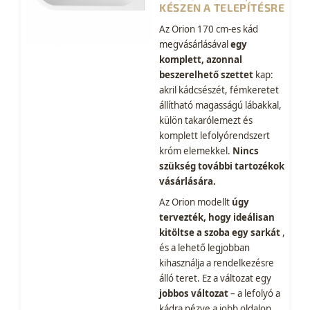
KÉSZEN A TELEPÍTÉSRE
Az Orion 170 cm-es kád
megvásárlásával
egy
komplett, azonnal
beszerelhető szettet
kap:
akril kádcsészét, fémkeretet
állítható magasságú lábakkal,
külön takarólemezt és
komplett lefolyórendszert
króm elemekkel.
Nincs
szükség további tartozékok
vásárlására.
Az Orion modellt
úgy
tervezték, hogy ideálisan
kitöltse a szoba egy sarkát
,
és a lehető legjobban
kihasználja a rendelkezésre
álló teret. Ez a változat egy
jobbos változat
– a lefolyó a
kádra nézve a jobb oldalon