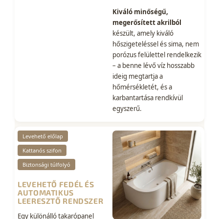
Kiváló minőségű,
megerősített akrilból
készült, amely kiváló
hőszigeteléssel és sima, nem
porózus felülettel rendelkezik
– a benne lévő víz hosszabb
ideig megtartja a
hőmérsékletét, és a
karbantartása rendkívül
egyszerű.
Levehető előlap
Kattanós szifon
Biztonsági túlfolyó
LEVEHETŐ FEDÉL ÉS
AUTOMATIKUS
LEERESZTŐ RENDSZER
Egy különálló takarópanel