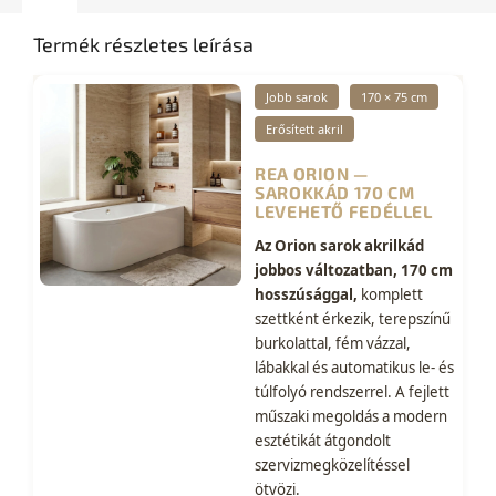
Termék részletes leírása
Jobb sarok
170 × 75 cm
Erősített akril
REA ORION —
SAROKKÁD 170 CM
LEVEHETŐ FEDÉLLEL
Az Orion sarok akrilkád
jobbos változatban, 170 cm
hosszúsággal,
komplett
szettként érkezik, terepszínű
burkolattal, fém vázzal,
lábakkal és automatikus le- és
túlfolyó rendszerrel. A fejlett
műszaki megoldás a modern
esztétikát átgondolt
szervizmegközelítéssel
ötvözi.