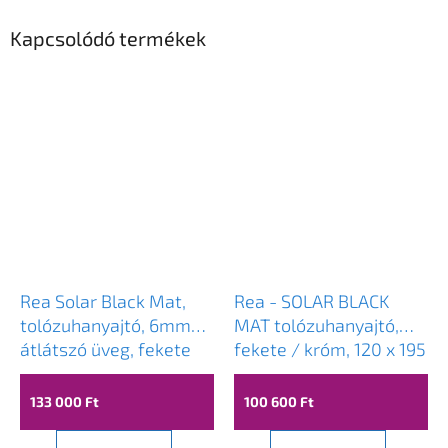
Kapcsolódó termékek
Rea Solar Black Mat,
Rea - SOLAR BLACK
tolózuhanyajtó, 6mm
MAT tolózuhanyajtó,
átlátszó üveg, fekete
fekete / króm, 120 x 195
matt profil, 100 x 195
cm, REA-K6312
cm, REA-K6512
133 000 Ft
100 600 Ft