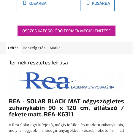
KOSÁRBA
KOSÁRBA
ÖSSZES KAPCSOLÓDÓ TERMÉK MEGJELENÍTÉSE
Leírás
Beszélgetés
Márka
Termék részletes leírása
REA - SOLAR BLACK MAT négyszögletes
zuhanykabin 90 x 120 cm, átlátszó /
fekete matt, REA-K6311
A Rea Solar egy kifejező, mégis időtlen és modern zuhanykabin,
mely a legjobb minőségű anyagokból készül, fekete laminált