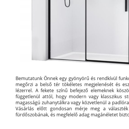
Bemutatunk Önnek egy gyönyörű és rendkívül funkc
megőrzi a belső tér tökéletes megjelenését és eszt
lézerrel.
A fekete színű befejező elemeknek köszö
függetlenül attól, hogy modern vagy klasszikus st
magasságú zuhanytálkra vagy közvetlenül a padlóra s
Vásárlás előtt gondosan mérje meg a választék 
fürdőszobának, és megfelelő adag magánéletet bizto