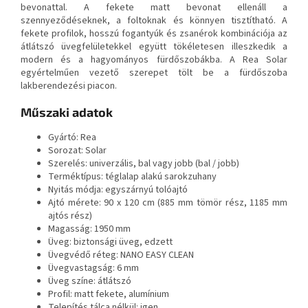
bevonattal. A fekete matt bevonat ellenáll a
szennyeződéseknek, a foltoknak és könnyen tisztítható. A
fekete profilok, hosszú fogantyúk és zsanérok kombinációja az
átlátszó üvegfelületekkel együtt tökéletesen illeszkedik a
modern és a hagyományos fürdőszobákba. A Rea Solar
egyértelműen vezető szerepet tölt be a fürdőszoba
lakberendezési piacon.
Műszaki adatok
Gyártó: Rea
Sorozat: Solar
Szerelés: univerzális, bal vagy jobb (bal / jobb)
Terméktípus: téglalap alakú sarokzuhany
Nyitás módja: egyszárnyú tolóajtó
Ajtó mérete: 90 x 120 cm (885 mm tömör rész, 1185 mm
ajtós rész)
Magasság: 1950 mm
Üveg: biztonsági üveg, edzett
Üvegvédő réteg: NANO EASY CLEAN
Üvegvastagság: 6 mm
Üveg színe: átlátszó
Profil: matt fekete, alumínium
Telepítés tálca nélkül: igen