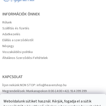
c
INFORMÁCIÓK ÖNNEK
Rólunk
Szállítás és fizetés
Adatkezelés
Elállás a szerződéstől
Névjegy
Visszaküldési politika
Általános Szerződési Feltételek
KAPCSOLAT
Írjon nekünk:
NON STOP: info@heavenshop.hu
Megrendelések:
Munkanapokon 8:00-14:00 +421 914 399 399
Panaszok:
Munkanapokon 8:00-14:00 +421 914 399 399
Weboldalunk sütiket használ. Kérjük, fogadja el a sütik
Facebook
HeavenShop.sk