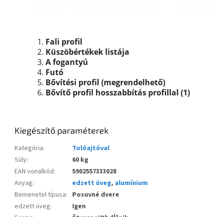
Fali profil
Küszöbértékek listája
A fogantyú
Futó
Bővítési profil (megrendelhető)
Bővítő profil hosszabbítás profillal (1)
Kiegészítő paraméterek
Kategória
:
Tolóajtóval
Súly
:
60 kg
EAN vonalkód
:
5902557333028
Anyag
:
edzett üveg
,
alumínium
Bemenetel típusa
:
Posuvné dvere
edzett üveg
:
Igen