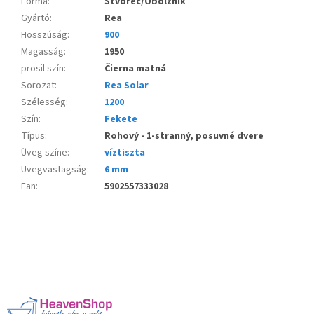
Forma
:
Štvorec/Obdĺžnik
Gyártó
:
Rea
Hosszúság
:
900
Magasság
:
1950
prosil szín
:
Čierna matná
Sorozat
:
Rea Solar
Szélesség
:
1200
Szín
:
Fekete
Típus
:
Rohový - 1-stranný, posuvné dvere
Üveg színe
:
víztiszta
Üvegvastagság
:
6 mm
Ean
:
5902557333028
L
á
b
l
é