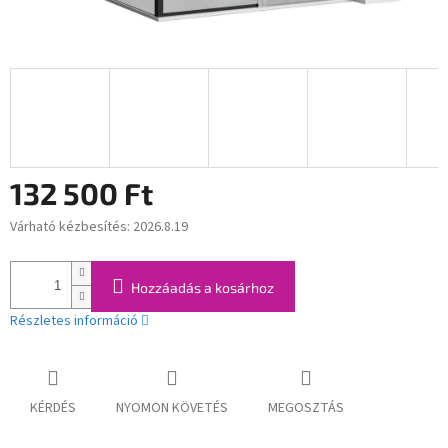
132 500 Ft
Várható kézbesítés:
2026.8.19
Egységár:
Hozzáadás a kosárhoz
Részletes információ
KÉRDÉS
NYOMON KÖVETÉS
MEGOSZTÁS