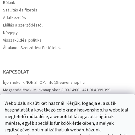
Rólunk
Szállítás és fizetés
Adatkezelés
Elállás a szerződéstől
Névjegy
Visszaküldési politika
Általános Szerződési Feltételek
KAPCSOLAT
Írjon nekünk:
NON STOP: info@heavenshop.hu
Megrendelések:
Munkanapokon 8:00-14:00 +421 914 399 399
Panaszok:
Munkanapokon 8:00-14:00 +421 914 399 399
Weboldalunk sütiket használ. Kérjük, fogadja el a sütik
Facebook
HeavenShop.sk
használatát a következő célokra: a heavenshop.hu weboldal
megfelelő működése, a weboldal látogatottságának
mérése, egyéb speciális funkciók érdekében, amelyek
Eredményeink
segítségével optimalizálhatjuk webáruházunk