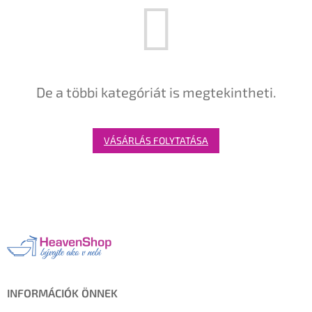
De a többi kategóriát is megtekintheti.
VÁSÁRLÁS FOLYTATÁSA
L
á
b
l
é
c
INFORMÁCIÓK ÖNNEK