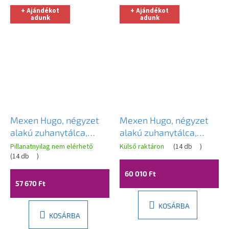
+ Ajándékot
+ Ajándékot
adunk
adunk
Mexen Hugo, négyzet
Mexen Hugo, négyzet
alakú zuhanytálca,
alakú zuhanytálca,
SMC, 80x80cm, bézs,
SMC, 80x80cm, bézs,
Pillanatnyilag nem elérhető
Külső raktáron
(
14 db
)
acél borítás,
(
14 db
)
fekete borítás,
42698080-X
42698080-B
60 010 Ft
57 670 Ft
KOSÁRBA
KOSÁRBA