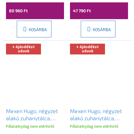
cm + szürke szifon,
szifon, fehér, 45108080
matt szürke, S932-161
80 960 Ft
47 790 Ft
KOSÁRBA
KOSÁRBA
+ Ajándékot
+ Ajándékot
adunk
adunk
Mexen Hugo, négyzet
Mexen Hugo, négyzet
alakú zuhanytálca,
alakú zuhanytálca,
SMC, 90x90cm, bézs,
SMC, 90x90cm, bézs,
Pillanatnyilag nem elérhető
Pillanatnyilag nem elérhető
arany borítás,
acél borítás, 42699090-