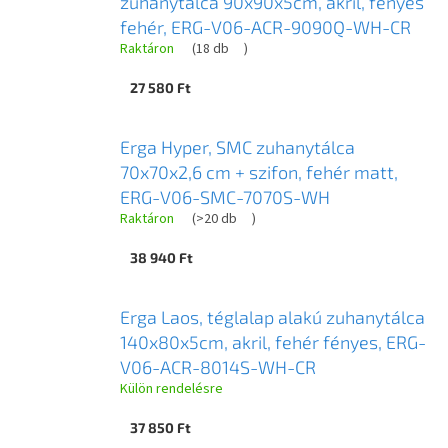
zuhanytálca 90x90x5cm, akril, fényes
fehér, ERG-V06-ACR-9090Q-WH-CR
Raktáron
(
18 db
)
27 580 Ft
Erga Hyper, SMC zuhanytálca
70x70x2,6 cm + szifon, fehér matt,
ERG-V06-SMC-7070S-WH
Raktáron
(
>20 db
)
38 940 Ft
Erga Laos, téglalap alakú zuhanytálca
140x80x5cm, akril, fehér fényes, ERG-
V06-ACR-8014S-WH-CR
Külön rendelésre
37 850 Ft