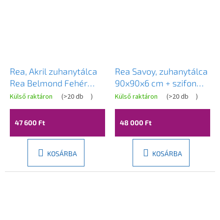
Rea, Akril zuhanytálca
Rea Savoy, zuhanytálca
Rea Belmond Fehér
90x90x6 cm + szifon
80x80, KPL-14370
arany kupakkal, fényes
Külső raktáron
(
>20 db
)
Külső raktáron
(
>20 db
)
fehér, KPL-11907
47 600 Ft
48 000 Ft
KOSÁRBA
KOSÁRBA