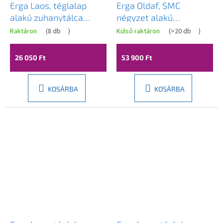
Erga Laos, téglalap
Erga Oldaf, SMC
alakú zuhanytálca
négyzet alakú
90x80x5cm, akril,
zuhanytálca 90 x 90
Raktáron
(
8 db
)
Külső raktáron
(
>20 db
)
fényes fehér, ERG-V06-
cm, fehér matt, ERG-
ACR-8090S-WH-CR
GMA-OL-9090
26 050 Ft
53 900 Ft
KOSÁRBA
KOSÁRBA