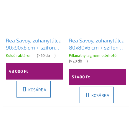
Rea Savoy, zuhanytálca
Rea Savoy, zuhanytálca
90x90x6 cm + szifon
80x80x6 cm + szifon
réz borítással, fényes
arany kupakkal, fényes
Külső raktáron
(
>20 db
)
Pillanatnyilag nem elérhető
fehér, KPL-01907
fekete, KPL-04804
(
>20 db
)
48 000 Ft
51 400 Ft
KOSÁRBA
KOSÁRBA