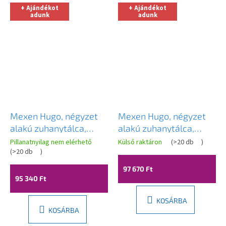
+ Ajándékot
+ Ajándékot
adunk
adunk
Mexen Hugo, négyzet
Mexen Hugo, négyzet
alakú zuhanytálca,
alakú zuhanytálca,
SMC, 100x100cm, bézs,
SMC, 100x100cm, bézs,
Pillanatnyilag nem elérhető
Külső raktáron
(
>20 db
)
acél borítás, 42691010-
(
>20 db
)
fekete borítás,
X
42691010-B
97 670 Ft
95 340 Ft
KOSÁRBA
KOSÁRBA