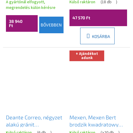
cm + szifon, fekete
zuhanytálca 80 x 80
A gyártónál elfogyott,
Külső raktáron
(
18 db
)
matt, ERG-V06-SMC-
megrendelés külön kérésre
cm, szürke matt, ERG-
7070S-BK
GMA-OL-8080G
47 570 Ft
38 940
BŐVEBBEN
Ft
KOSÁRBA
+ Ajándékot
adunk
Deante Correo, négyzet
Mexen, Mexen Bert
alakú gránit
brodzik kwadratowy
zuhanytálca 80x80x3,5
SMC 80 x 80 cm, fehér -
Külső raktáron
(
6 db
)
Külső raktáron
(
>20 db
)