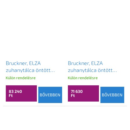
Bruckner, ELZA
Bruckner, ELZA
zuhanytálca öntött
zuhanytálca öntött
márványból, négyzet
márványból, négyzet
Külön rendelésre
Külön rendelésre
alakú 90x90cm, fehér,
alakú 80x80cm, fehér,
801.112.4
801.111.4
83 240
71 630
BŐVEBBEN
BŐVEBBEN
Ft
Ft