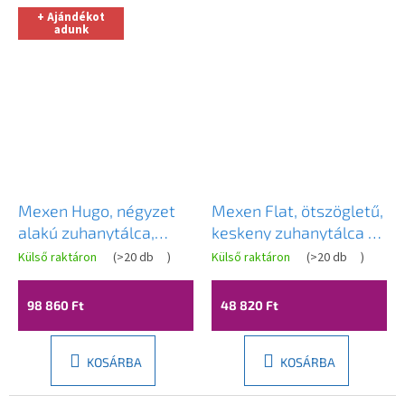
+ Ajándékot
adunk
Mexen Hugo, négyzet
Mexen Flat, ötszögletű,
alakú zuhanytálca,
keskeny zuhanytálca 90
SMC, 100x100cm, bézs,
x 90 cm, fekete, + króm
Külső raktáron
(
>20 db
)
Külső raktáron
(
>20 db
)
arany borítás,
szifon - 41P709090
42691010-G
98 860 Ft
48 820 Ft
KOSÁRBA
KOSÁRBA