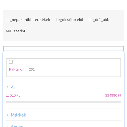
T
e
Legnépszerűbb termékek
Legolcsóbb elöl
Legdrágább
r
m
ABC szerint
é
k
e
k
r
e
Raktáron
251
n
d
Ár
e
z
25020
Ft
334880
Ft
é
s
e
Márkák
Anyag