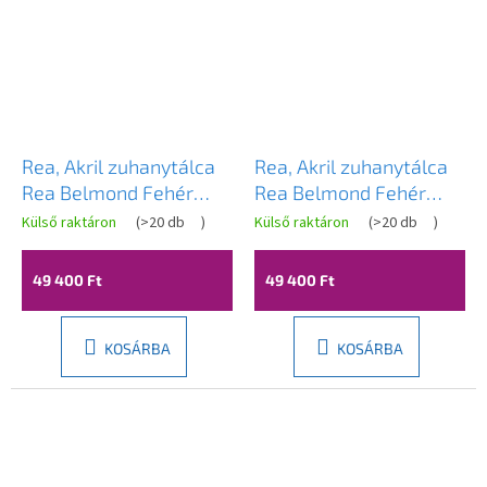
Rea, Akril zuhanytálca
Rea, Akril zuhanytálca
Rea Belmond Fehér
Rea Belmond Fehér
90x90, KPL-14371
90x90, KPL-04371
Külső raktáron
(
>20 db
)
Külső raktáron
(
>20 db
)
49 400 Ft
49 400 Ft
KOSÁRBA
KOSÁRBA