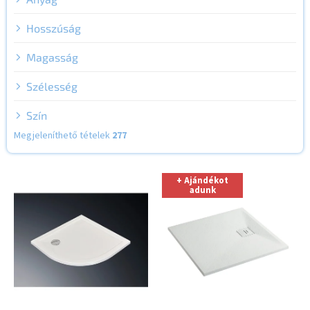
Hosszúság
Magasság
Szélesség
Szín
Megjeleníthető tételek
277
T
+ Ajándékot
e
adunk
r
m
é
k
e
k
l