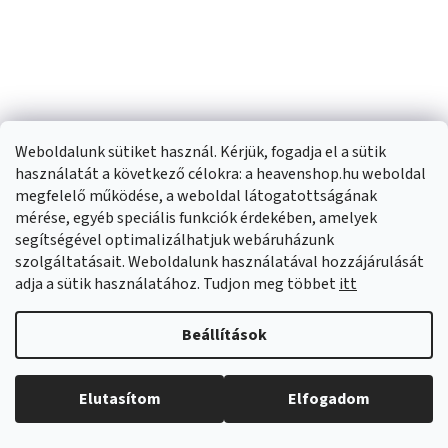
Weboldalunk sütiket használ. Kérjük, fogadja el a sütik
Rea Savoy, zuhanytálca
Mexen Flow+ négyzet
használatát a következő célokra: a heavenshop.hu weboldal
80x80x6 cm + szifon
alakú zuhanykabin 80 x
megfelelő működése, a weboldal látogatottságának
réz borítással, fényes
80 cm, matt fekete,
Külső raktáron
(
>20 db
)
Külső raktáron
(
>20 db
)
mérése, egyéb speciális funkciók érdekében, amelyek
fehér, KPL-01906
46S708080H
segítségével optimalizálhatjuk webáruházunk
szolgáltatásait. Weboldalunk használatával hozzájárulását
45 400 Ft
66 870 Ft
adja a sütik használatához. Tudjon meg többet
itt
KOSÁRBA
KOSÁRBA
Beállítások
Elutasítom
Elfogadom