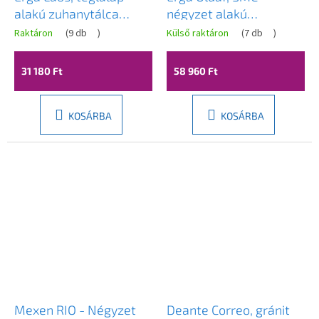
alakú zuhanytálca
négyzet alakú
120x70x5cm, akril,
zuhanytálca 90 x 90
Raktáron
(
9 db
)
Külső raktáron
(
7 db
)
fehér fényes, ERG-V06-
cm, szürke matt, ERG-
ACR-7012S-WH-CR
GMA-OL-9090G
31 180 Ft
58 960 Ft
KOSÁRBA
KOSÁRBA
Mexen RIO - Négyzet
Deante Correo, gránit