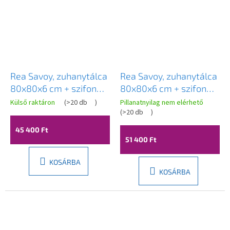
Rea Savoy, zuhanytálca
Rea Savoy, zuhanytálca
80x80x6 cm + szifon
80x80x6 cm + szifon
arany kupakkal, fényes
réz borítással, fényes
Külső raktáron
(
>20 db
)
Pillanatnyilag nem elérhető
fehér, KPL-11906
fekete, KPL-14804
(
>20 db
)
45 400 Ft
51 400 Ft
KOSÁRBA
KOSÁRBA