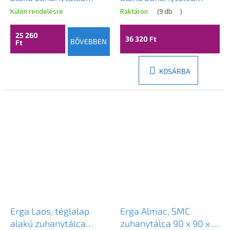
80x80x5cm, akril,
140x70x5cm, akril,
Külön rendelésre
Raktáron
(
9 db
)
fényes fehér, ERG-V06-
fehér fényes, ERG-V06-
ACR-8080S-WH-CR
ACR-7014S-WH-CR
25 260
36 320 Ft
BŐVEBBEN
Ft
KOSÁRBA
Erga Laos, téglalap
Erga Almac, SMC
alakú zuhanytálca
zuhanytálca 90 x 90 x 3