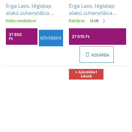
Erga Laos, téglalap
Erga Laos, téglalap
alakú zuhanytálca
alakú zuhanytálca
140x80x5cm, akril,
100x70x5cm, akril,
Külön rendelésre
Raktáron
(
4 db
)
fehér fényes, ERG-V06-
fehér fényes, ERG-V06-
ACR-8014S-WH-CR
ACR-7010S-WH-CR
37 850
27 070 Ft
BŐVEBBEN
Ft
KOSÁRBA
+ Ajándékot
adunk