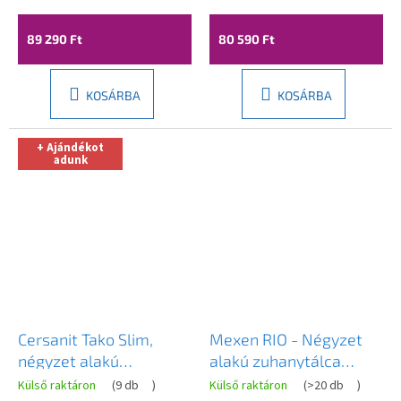
cm, szürke-beton,
szürke-beton,
44618080
44617070
89 290 Ft
80 590 Ft
KOSÁRBA
KOSÁRBA
+ Ajándékot
adunk
Cersanit Tako Slim,
Mexen RIO - Négyzet
négyzet alakú
alakú zuhanytálca
zuhanytálca 80x80x4
80x80x14 cm + króm
Külső raktáron
(
9 db
)
Külső raktáron
(
>20 db
)