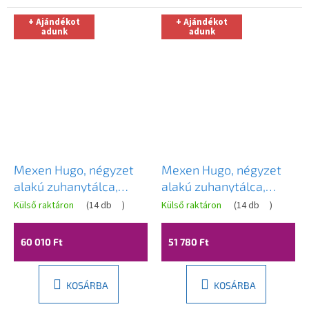
+ Ajándékot
+ Ajándékot
adunk
adunk
Mexen Hugo, négyzet
Mexen Hugo, négyzet
alakú zuhanytálca,
alakú zuhanytálca,
SMC, 80x80cm, bézs,
SMC, 80x80cm, bézs,
Külső raktáron
(
14 db
)
Külső raktáron
(
14 db
)
fehér borítás,
42698080
42698080-W
60 010 Ft
51 780 Ft
KOSÁRBA
KOSÁRBA