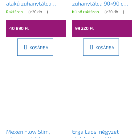
alakú zuhanytálca
zuhanytálca 90×90 cm,
70x70x14 cm + króm
bézs, DEA-KQR_541B
Raktáron
(
>20 db
)
Külső raktáron
(
>20 db
)
A
szifon, fehér, 45107070
termék
átlagos
40 890 Ft
99 220 Ft
értékelése
5-
ből
4,5
KOSÁRBA
KOSÁRBA
csillag.
Mexen Flow Slim,
Erga Laos, négyzet