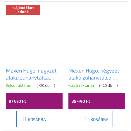
+ Ajándékot
adunk
Mexen Hugo, négyzet
Mexen Hugo, négyzet
alakú zuhanytálca,
alakú zuhanytálca,
SMC, 100x100cm, bézs,
SMC, 100x100 cm, bézs,
Külső raktáron
(
>20 db
)
Külső raktáron
(
>20 db
)
fehér borítás,
42691010
42691010-W
97 670 Ft
89 440 Ft
KOSÁRBA
KOSÁRBA