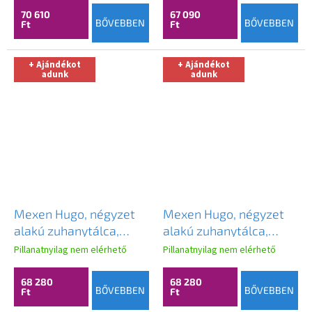
42699090-G
X
70 610
67 090
BŐVEBBEN
BŐVEBBEN
Ft
Ft
+ Ajándékot
+ Ajándékot
adunk
adunk
Mexen Hugo, négyzet
Mexen Hugo, négyzet
alakú zuhanytálca,
alakú zuhanytálca,
SMC, 90x90cm, bézs,
SMC, 90x90cm, bézs,
Pillanatnyilag nem elérhető
Pillanatnyilag nem elérhető
fekete borítás,
fehér borítás,
42699090-B
42699090-W
68 280
68 280
BŐVEBBEN
BŐVEBBEN
Ft
Ft