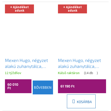
+ Ajándékot
+ Ajándékot
adunk
adunk
Mexen Hugo, négyzet
Mexen Hugo, négyzet
alakú zuhanytálca,
alakú zuhanytálca,
SMC, 90x90cm, bézs,
SMC, 80x80cm, bézs,
12 týždňov
Külső raktáron
(
14 db
)
42699090
arany borítás,
42698080-G
60 010
61 190 Ft
BŐVEBBEN
Ft
KOSÁRBA