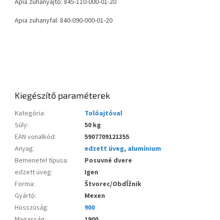
Apia zuhanyajtó: 845-110-000-01-20
Apia zuhanyfal: 840-090-000-01-20
Kiegészítő paraméterek
Kategória
:
Tolóajtóval
Súly
:
50 kg
EAN vonalkód
:
5907709121355
Anyag
:
edzett üveg
,
alumínium
Bemenetel típusa
:
Posuvné dvere
edzett üveg
:
Igen
Forma
:
Štvorec/Obdĺžnik
Gyártó
:
Mexen
Hosszúság
:
900
Magasság
:
1900