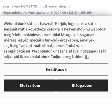
Írjon nekünk:
NON STOP: info@heavenshop.hu
Megrendelések:
Munkanapokon 8:00-14:00 +421 914 399 399
Panaszok:
Munkanapokon 8:00-14:00 +421 914 399 399
Weboldalunk sütiket használ. Kérjük, fogadja el a sütik
Facebook
HeavenShop.sk
használatát a következő célokra: a heavenshop.hu weboldal
megfelelő működése, a weboldal látogatottságának
mérése, egyéb speciális funkciók érdekében, amelyek
Eredményeink
segítségével optimalizálhatjuk webáruházunk
szolgáltatásait. Weboldalunk használatával hozzájárulását
adja a sütik használatához. Tudjon meg többet
itt
Árukereső.hu
Beállítások
Elutasítom
Elfogadom