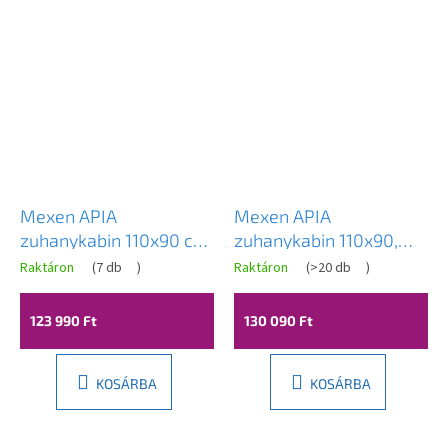
Novinka
Mexen APIA
Mexen APIA
zuhanykabin 110x90 cm,
zuhanykabin 110x90,
átlátszó / króm, 840-
átlátszó üveg / fekete
Raktáron
(
7 db
)
Raktáron
(
>20 db
)
110-090-01-00
profil, 840-110-090-70-
00
123 990 Ft
130 090 Ft
KOSÁRBA
KOSÁRBA