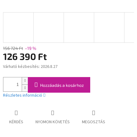
156 724 Ft
–19 %
126 390 Ft
Várható kézbesítés:
2026.8.27
Egységár:
Hozzáadás a kosárhoz
Részletes információ
KÉRDÉS
NYOMON KÖVETÉS
MEGOSZTÁS