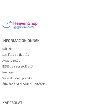
L
á
b
l
é
c
INFORMÁCIÓK ÖNNEK
Rólunk
Szállítás és fizetés
Adatkezelés
Elállás a szerződéstől
Névjegy
Visszaküldési politika
Általános Szerződési Feltételek
KAPCSOLAT