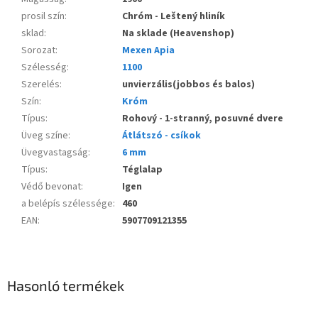
prosil szín
:
Chróm - Leštený hliník
sklad
:
Na sklade (Heavenshop)
Sorozat
:
Mexen Apia
Szélesség
:
1100
Szerelés
:
unvierzális(jobbos és balos)
Szín
:
Króm
Típus
:
Rohový - 1-stranný, posuvné dvere
Üveg színe
:
Átlátszó - csíkok
Üvegvastagság
:
6 mm
Típus
:
Téglalap
Védő bevonat
:
Igen
a belépís szélessége
:
460
EAN
:
5907709121355
Hasonló termékek