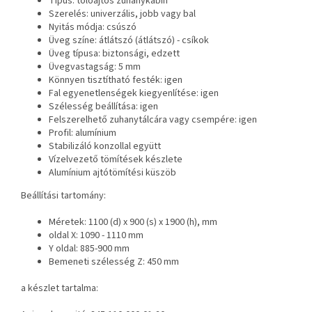
Típus: tolóajtós zuhanykabin
Szerelés: univerzális, jobb vagy bal
Nyitás módja: csúszó
Üveg színe: átlátszó (átlátszó) - csíkok
Üveg típusa: biztonsági, edzett
Üvegvastagság: 5 mm
Könnyen tisztítható festék: igen
Fal egyenetlenségek kiegyenlítése: igen
Szélesség beállítása: igen
Felszerelhető zuhanytálcára vagy csempére: igen
Profil: alumínium
Stabilizáló konzollal együtt
Vízelvezető tömítések készlete
Alumínium ajtótömítési küszöb
Beállítási tartomány:
Méretek: 1100 (d) x 900 (s) x 1900 (h), mm
oldal X: 1090 - 1110 mm
Y oldal: 885-900 mm
Bemeneti szélesség Z: 450 mm
a készlet tartalma: