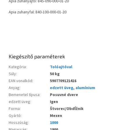
Apia zuhanyajtó: 845-090-000-01-20
Apia zuhanyfal: 840-100-000-01-20
Kiegészítő paraméterek
Kategória
:
Tolóajtóval
Súly
:
50 kg
EAN vonalkód
:
5907709121416
Anyag
:
edzett üveg
,
alumínium
Bemenetel típusa
:
Posuvné dvere
edzett üveg
:
Igen
Forma
:
Štvorec/Obdĺžnik
Gyártó
:
Mexen
Hosszúság
:
1000
Magasság
:
1900