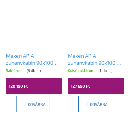
Mexen APIA
Mexen APIA
zuhanykabin 90x100
zuhanykabin 90x100,
cm, átlátszó / króm,
átlátszó üveg / fekete
Raktáron
(
9 db
)
Külső raktáron
(
1 db
)
840-090-100-01-00
profil, 840-090-100-
70-00
120 190 Ft
127 690 Ft
KOSÁRBA
KOSÁRBA
L