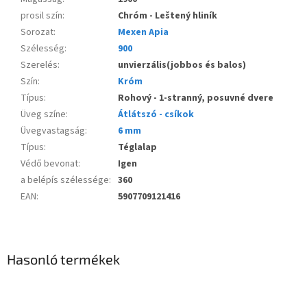
prosil szín
:
Chróm - Leštený hliník
Sorozat
:
Mexen Apia
Szélesség
:
900
Szerelés
:
unvierzális(jobbos és balos)
Szín
:
Króm
Típus
:
Rohový - 1-stranný, posuvné dvere
Üveg színe
:
Átlátszó - csíkok
Üvegvastagság
:
6 mm
Típus
:
Téglalap
Védő bevonat
:
Igen
a belépís szélessége
:
360
EAN
:
5907709121416
Hasonló termékek
Novinka