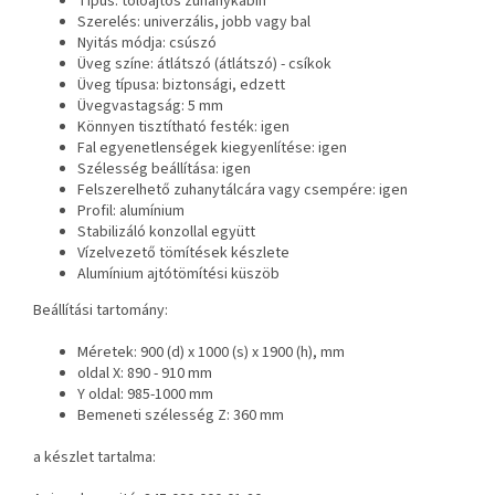
Típus: tolóajtós zuhanykabin
Szerelés: univerzális, jobb vagy bal
Nyitás módja: csúszó
Üveg színe: átlátszó (átlátszó) - csíkok
Üveg típusa: biztonsági, edzett
Üvegvastagság: 5 mm
Könnyen tisztítható festék: igen
Fal egyenetlenségek kiegyenlítése: igen
Szélesség beállítása: igen
Felszerelhető zuhanytálcára vagy csempére: igen
Profil: alumínium
Stabilizáló konzollal együtt
Vízelvezető tömítések készlete
Alumínium ajtótömítési küszöb
Beállítási tartomány:
Méretek: 900 (d) x 1000 (s) x 1900 (h), mm
oldal X: 890 - 910 mm
Y oldal: 985-1000 mm
Bemeneti szélesség Z: 360 mm
a készlet tartalma: