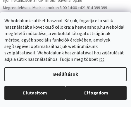
Írjon nekünk:
NON STOP: info@heavenshop.hu
Megrendelések:
Munkanapokon 8:00-14:00 +421 914 399 399
Panaszok:
Munkanapokon 8:00-14:00 +421 914 399 399
Weboldalunk sütiket használ. Kérjük, fogadja el a sütik
Facebook
HeavenShop.sk
használatát a következő célokra: a heavenshop.hu weboldal
megfelelő működése, a weboldal látogatottságának
mérése, egyéb speciális funkciók érdekében, amelyek
Eredményeink
segítségével optimalizálhatjuk webáruházunk
szolgáltatásait. Weboldalunk használatával hozzájárulását
adja a sütik használatához. Tudjon meg többet
itt
Árukereső.hu
Beállítások
Elutasítom
Elfogadom
Copyright 2026
Heavenshop
. Minden jog fenntartva.