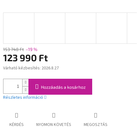
153 748 Ft
–19 %
123 990 Ft
Várható kézbesítés:
2026.8.27
Egységár:
Hozzáadás a kosárhoz
Részletes információ
KÉRDÉS
NYOMON KÖVETÉS
MEGOSZTÁS