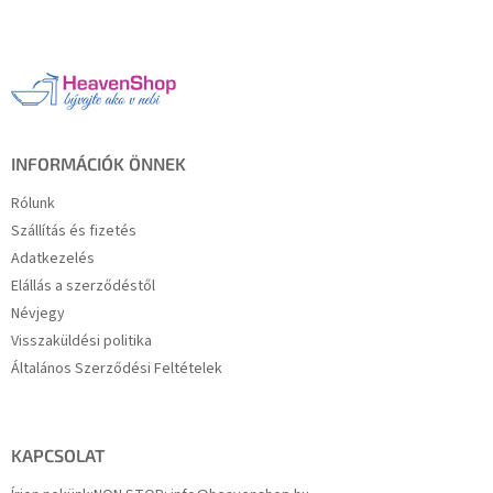
á
b
l
é
c
INFORMÁCIÓK ÖNNEK
Rólunk
Szállítás és fizetés
Adatkezelés
Elállás a szerződéstől
Névjegy
Visszaküldési politika
Általános Szerződési Feltételek
KAPCSOLAT