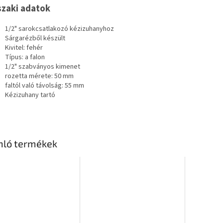
zaki adatok
1/2" sarokcsatlakozó kézizuhanyhoz
Sárgarézből készült
Kivitel: fehér
Típus: a falon
1/2" szabványos kimenet
rozetta mérete: 50 mm
faltól való távolság: 55 mm
Kézizuhany tartó
nló termékek