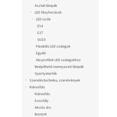
Asztali lámpák
LED fényforrások
LED izzók
E14
E27
GU10
Flexibilis LED szalagok
Egyéb
Alu profilok LED szalagokhoz
Beépíthető mennyezeti lámpák
Gyertyatartók
Szereléstechnika, szerelvények
Kiárusítás
Kiárusítás
II.osztály
Akciós áru
Bontott