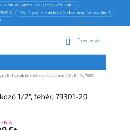
ink Quality és Gamma (kedvezménykód: SINK-5)
RVIS-4)
-3% a Aqualine termékekre (kedvezménykód: Aqualine-3)
ZŐDÉSTŐL
ADATKEZELÉS
VISSZAKÜLDÉSI ÉS JÓTÁLLÁSI POLITIKA
Bejelentkezés
KOSÁR
Üres kosár
 rejtett sarok kézizuhany csatlakozó 1/2", fehér, 79301-
kozó 1/2", fehér, 79301-20
–19 %
90 Ft