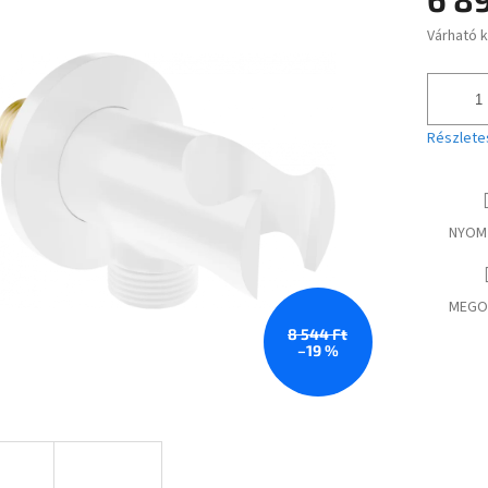
Várható 
Egységár
Részlete
NYOM
MEGO
8 544 Ft
–19 %