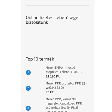
Online fizetési lehetőséget
biztosítunk
Top 10 termék
Mexen EMMA - mosdó
csaptelep, Fekete, 71900-70
11 190 Ft
Mexen PPR csőtartó, PPR 32 -
W97342-32-00
70 Ft
Mexen PPR, karmantyú,
hegesztett csatlakozó PPR
csövekhez 20 x 20, PN25 -