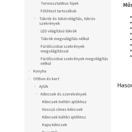
Termosztatikus fejek
Műs
Fűtőtest tartozékok
Tükrök és tükörvilágítás, tükrös
szekrények
LED világítású tükrök
Tükrök megvulágítás nélkül
Fürdőszobai szekrények
megvilágítással
Fürdőszobai szekrények megvilágítás
nélkül
Konyha
Otthon és kert
Haso
Ajtók
Kilincsek és szerelvények
Kilincsek beltéri ajtókhoz
Hosszú címes kilincsek
Kilincsek kültéri ajtókhoz
Kapu kilincsek