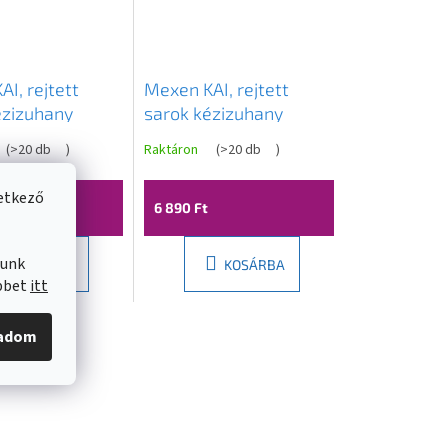
I, rejtett
Mexen KAI, rejtett
ézizuhany
sarok kézizuhany
zó 1/2", grafit,
csatlakozó 1/2", rózsa-
(
>20 db
)
Raktáron
(
>20 db
)
6
arany, 79301-60
vetkező
6 890 Ft
lunk
KOSÁRBA
KOSÁRBA
öbbet
itt
gadom