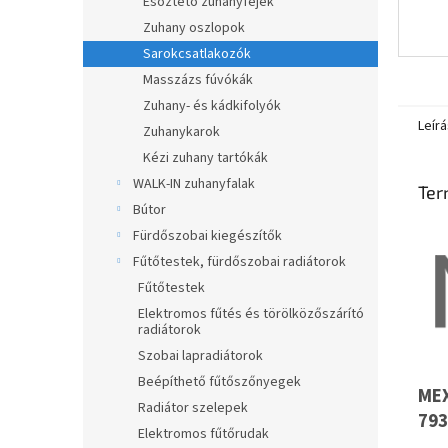
Esőztető zuhanyfejek
Zuhany oszlopok
Sarokcsatlakozók
Masszázs fúvókák
Zuhany- és kádkifolyók
Leírá
Zuhanykarok
Kézi zuhany tartókák
WALK-IN zuhanyfalak
Ter
Bútor
Fürdőszobai kiegészítők
Fűtőtestek, fürdőszobai radiátorok
Fűtőtestek
Elektromos fűtés és törölközőszárító
radiátorok
Szobai lapradiátorok
Beépíthető fűtőszőnyegek
MEX
Radiátor szelepek
793
Elektromos fűtőrudak