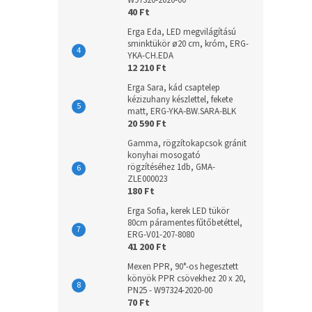
W97320-2020-00
40 Ft
Erga Eda, LED megvilágítású
sminktükör ø20 cm, króm, ERG-
YKA-CH.EDA
12 210 Ft
Erga Sara, kád csaptelep
kézizuhany készlettel, fekete
matt, ERG-YKA-BW.SARA-BLK
20 590 Ft
Gamma, rögzítokapcsok gránit
konyhai mosogató
rögzítéséhez 1db, GMA-
ZLE000023
180 Ft
Erga Sofia, kerek LED tükör
80cm páramentes fűtőbetéttel,
ERG-V01-207-8080
41 200 Ft
Mexen PPR, 90°-os hegesztett
könyök PPR csövekhez 20 x 20,
PN25 - W97324-2020-00
70 Ft