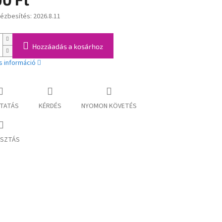
kézbesítés:
2026.8.11
:
Hozzáadás a kosárhoz
s információ
TATÁS
KÉRDÉS
NYOMON KÖVETÉS
SZTÁS