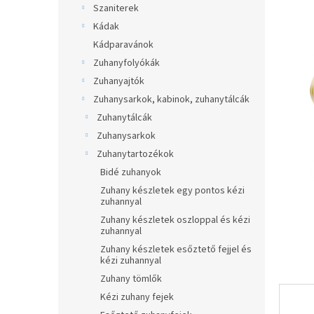
5-
Szaniterek
p
ből
a
Kádak
0,0
n
Kádparavánok
csillag.
e
Zuhanyfolyókák
l
Zuhanyajtók
Zuhanysarkok, kabinok, zuhanytálcák
Zuhanytálcák
Zuhanysarkok
Zuhanytartozékok
Bidé zuhanyok
Zuhany készletek egy pontos kézi
zuhannyal
Zuhany készletek oszloppal és kézi
zuhannyal
Zuhany készletek esőztető fejjel és
kézi zuhannyal
Zuhany tömlők
Kézi zuhany fejek