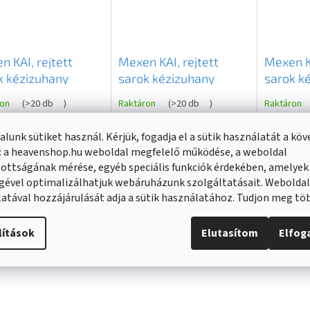
n KAI, rejtett
Mexen KAI, rejtett
Mexen KA
k kézizuhany
sarok kézizuhany
sarok k
akozó 1/2", króm,
csatlakozó 1/2", fekete,
csatlako
ron
(
>20 db
)
Raktáron
(
>20 db
)
Raktáron
1-00
79301-70
79301-6
lunk sütiket használ. Kérjük, fogadja el a sütik használatát a kö
0 Ft
5 590 Ft
6 890 Ft
: a heavenshop.hu weboldal megfelelő működése, a weboldal
ottságának mérése, egyéb speciális funkciók érdekében, amelyek
gével optimalizálhatjuk webáruházunk szolgáltatásait. Webolda
KOSÁRBA
KOSÁRBA
atával hozzájárulását adja a sütik használatához. Tudjon meg t
lítások
Elutasítom
Elfo