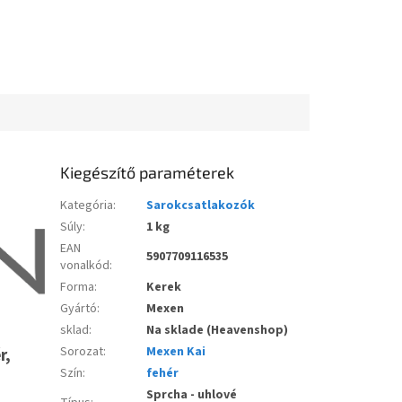
Kiegészítő paraméterek
Kategória
:
Sarokcsatlakozók
Súly
:
1 kg
EAN
5907709116535
vonalkód
:
Forma
:
Kerek
Gyártó
:
Mexen
sklad
:
Na sklade (Heavenshop)
Sorozat
:
Mexen Kai
r,
Szín
:
fehér
Sprcha - uhlové