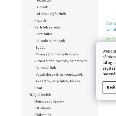
Rozetták
Golyók
Kilincs kiegészítők
Nappali
Mexe
Kerti felszerelés
saro
Kerti bútor
csatl
Raktá
Locsoló pisztolyok
7930
Egyéb
Webolda
5 59
Műanyag tömlőcsatlakozók
célokra
Ruhaszárítás, vasalás, ruhatárolás
látogat
Ruhaszárítók
segítsé
használ
Vasalódeszkák és kiegészítők
Akasztók, vállpántok, táskák
Beál
Divat
Világítótestek
Mennyezeti lámpák
Fali lámpák
Állólámpák