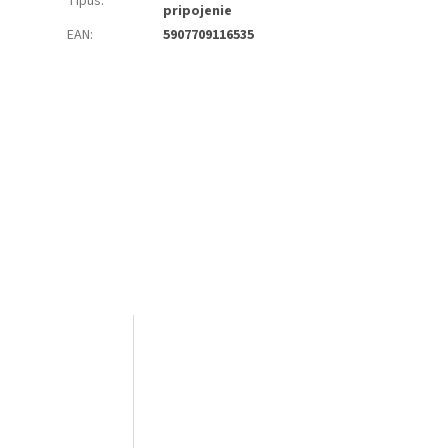
Típus
:
pripojenie
EAN
:
5907709116535