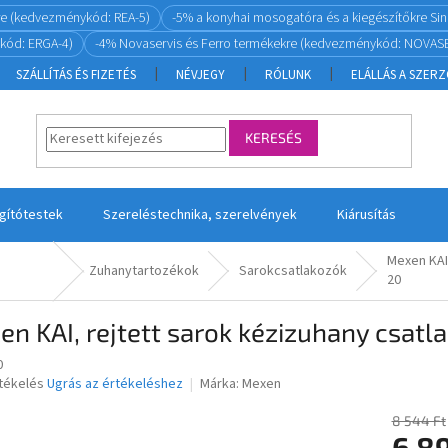
re (kedvezménykód: REA-5)
-5% a konyhai mosogatóra és a kiegészítőkre S
kód: ERGA-4)
-4% Novaservis és Ferro termékekre (kedvezménykód: NOVASE
SZÁLLÍTÁS ÉS FIZETÉS
NÉVJEGY
RÓLUNK
ELÁLLÁS A SZER
KERESÉS
ágítótestek
Szereléstechnika, szerelvények
Kiárusítás
Mexen KAI,
Zuhanytartozékok
Sarokcsatlakozók
20
n KAI, rejtett sarok kézizuhany csatla
0
rtékelés
Ugrás az értékeléshez
Márka:
Mexen
8 544 Ft
6 8
ése