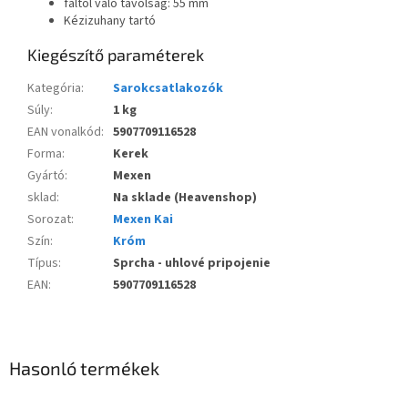
faltól való távolság: 55 mm
Kézizuhany tartó
Kiegészítő paraméterek
Kategória
:
Sarokcsatlakozók
Súly
:
1 kg
EAN vonalkód
:
5907709116528
Forma
:
Kerek
Gyártó
:
Mexen
sklad
:
Na sklade (Heavenshop)
Sorozat
:
Mexen Kai
Szín
:
Króm
Típus
:
Sprcha - uhlové pripojenie
EAN
:
5907709116528
Hasonló termékek