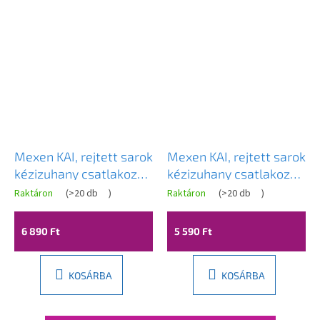
Mexen KAI, rejtett sarok
Mexen KAI, rejtett sarok
kézizuhany csatlakozó
kézizuhany csatlakozó
1/2", fehér, 79301-20
1/2", fekete, 79301-70
Raktáron
(
>20 db
)
Raktáron
(
>20 db
)
6 890 Ft
5 590 Ft
KOSÁRBA
KOSÁRBA