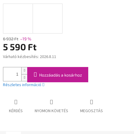
6 932 Ft
–19 %
5 590 Ft
Várható kézbesítés:
2026.8.11
Egységár:
Hozzáadás a kosárhoz
Részletes információ
KÉRDÉS
NYOMON KÖVETÉS
MEGOSZTÁS