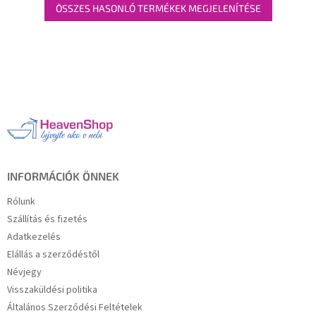
ÖSSZES HASONLÓ TERMÉKEK MEGJELENÍTÉSE
L
á
b
l
é
c
INFORMÁCIÓK ÖNNEK
Rólunk
Szállítás és fizetés
Adatkezelés
Elállás a szerződéstől
Névjegy
Visszaküldési politika
Általános Szerződési Feltételek