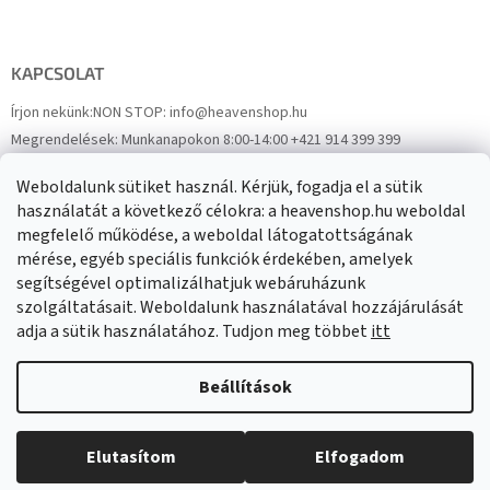
KAPCSOLAT
Írjon nekünk:
NON STOP: info@heavenshop.hu
Megrendelések:
Munkanapokon 8:00-14:00 +421 914 399 399
Panaszok:
Munkanapokon 8:00-14:00 +421 914 399 399
Weboldalunk sütiket használ. Kérjük, fogadja el a sütik
Facebook
HeavenShop.sk
használatát a következő célokra: a heavenshop.hu weboldal
megfelelő működése, a weboldal látogatottságának
mérése, egyéb speciális funkciók érdekében, amelyek
Eredményeink
segítségével optimalizálhatjuk webáruházunk
szolgáltatásait. Weboldalunk használatával hozzájárulását
adja a sütik használatához. Tudjon meg többet
itt
Árukereső.hu
Beállítások
Elutasítom
Elfogadom