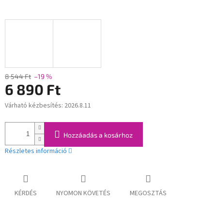
8 544 Ft
–19 %
6 890 Ft
Várható kézbesítés:
2026.8.11
Egységár:
Hozzáadás a kosárhoz
Részletes információ
KÉRDÉS
NYOMON KÖVETÉS
MEGOSZTÁS