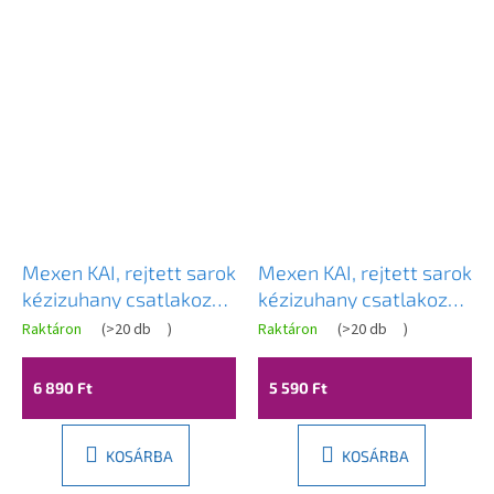
Mexen KAI, rejtett sarok
Mexen KAI, rejtett sarok
kézizuhany csatlakozó
kézizuhany csatlakozó
1/2", fehér, 79301-20
1/2", fekete, 79301-70
Raktáron
(
>20 db
)
Raktáron
(
>20 db
)
6 890 Ft
5 590 Ft
KOSÁRBA
KOSÁRBA