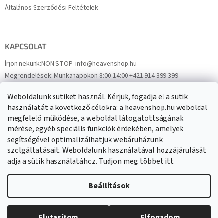
Általános Szerződési Feltételek
KAPCSOLAT
Írjon nekünk:
NON STOP: info@heavenshop.hu
Megrendelések:
Munkanapokon 8:00-14:00 +421 914 399 399
Panaszok:
Munkanapokon 8:00-14:00 +421 914 399 399
Weboldalunk sütiket használ. Kérjük, fogadja el a sütik
Facebook
HeavenShop.sk
használatát a következő célokra: a heavenshop.hu weboldal
megfelelő működése, a weboldal látogatottságának
mérése, egyéb speciális funkciók érdekében, amelyek
Eredményeink
segítségével optimalizálhatjuk webáruházunk
szolgáltatásait. Weboldalunk használatával hozzájárulását
adja a sütik használatához. Tudjon meg többet
itt
Árukereső.hu
Beállítások
Elutasítom
Elfogadom