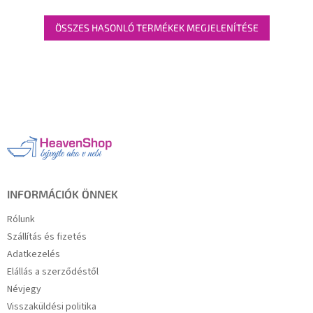
ÖSSZES HASONLÓ TERMÉKEK MEGJELENÍTÉSE
L
á
b
l
é
c
INFORMÁCIÓK ÖNNEK
Rólunk
Szállítás és fizetés
Adatkezelés
Elállás a szerződéstől
Névjegy
Visszaküldési politika