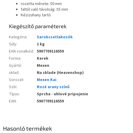
rozetta mérete: 50 mm
faltól való távolság: 55 mm
Kézizuhany tartó
Kiegészítő paraméterek
Kategória
:
Sarokcsatlakozók
Súly
:
1 kg
EAN vonalkód
:
5907709116559
Forma
:
Kerek
Gyártó
:
Mexen
sklad
:
Na sklade (Heavenshop)
Sorozat
:
Mexen Kai
Szín
:
Rozé arany színű
Típus
:
Sprcha - uhlové pripojenie
EAN
:
5907709116559
Hasonló termékek