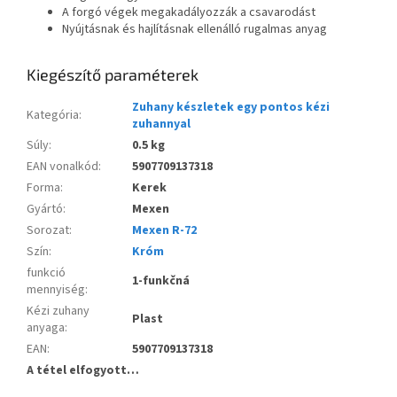
A forgó végek megakadályozzák a csavarodást
Nyújtásnak és hajlításnak ellenálló rugalmas anyag
Kiegészítő paraméterek
Zuhany készletek egy pontos kézi
Kategória
:
zuhannyal
Súly
:
0.5 kg
EAN vonalkód
:
5907709137318
Forma
:
Kerek
Gyártó
:
Mexen
Sorozat
:
Mexen R-72
Szín
:
Króm
funkció
1-funkčná
mennyiség
:
Kézi zuhany
Plast
anyaga
:
EAN
:
5907709137318
A tétel elfogyott…