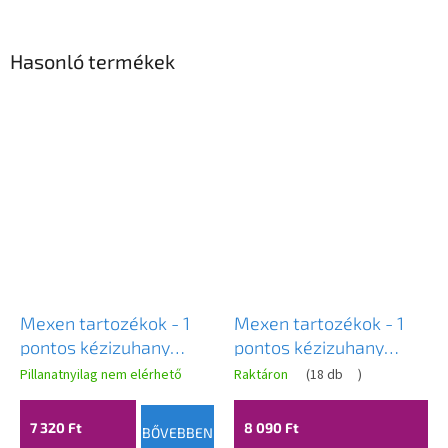
Hasonló termékek
Mexen tartozékok - 1
Mexen tartozékok - 1
pontos kézizuhany
pontos kézizuhany
készlet R-73, króm,
készlet R-73, króm /
Pillanatnyilag nem elérhető
Raktáron
(
18 db
)
785735052-00
fehér, 785735052-02
7 320 Ft
8 090 Ft
BŐVEBBEN