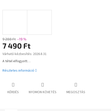
9 288 Ft
–19 %
7 490 Ft
Várható kézbesítés:
2026.8.31
Egységár:
A tétel elfogyott…
Részletes információ
KÉRDÉS
NYOMON KÖVETÉS
MEGOSZTÁS