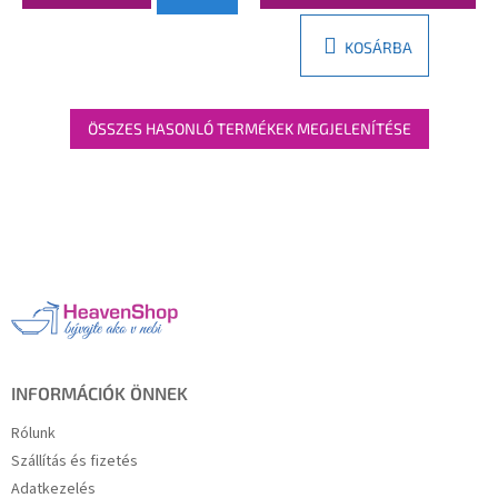
KOSÁRBA
ÖSSZES HASONLÓ TERMÉKEK MEGJELENÍTÉSE
L
á
b
l
é
c
INFORMÁCIÓK ÖNNEK
Rólunk
Szállítás és fizetés
Adatkezelés