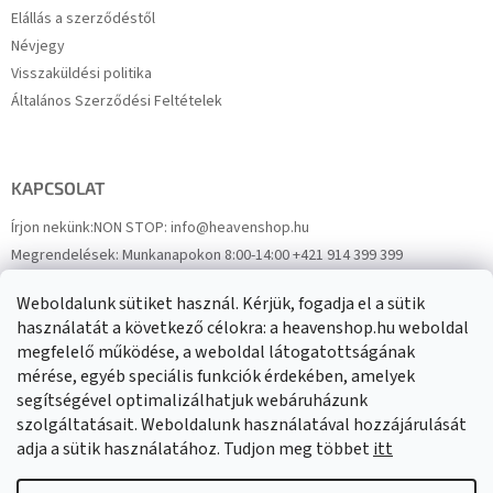
Elállás a szerződéstől
Névjegy
Visszaküldési politika
Általános Szerződési Feltételek
KAPCSOLAT
Írjon nekünk:
NON STOP: info@heavenshop.hu
Megrendelések:
Munkanapokon 8:00-14:00 +421 914 399 399
Panaszok:
Munkanapokon 8:00-14:00 +421 914 399 399
Weboldalunk sütiket használ. Kérjük, fogadja el a sütik
Facebook
HeavenShop.sk
használatát a következő célokra: a heavenshop.hu weboldal
megfelelő működése, a weboldal látogatottságának
mérése, egyéb speciális funkciók érdekében, amelyek
Eredményeink
segítségével optimalizálhatjuk webáruházunk
szolgáltatásait. Weboldalunk használatával hozzájárulását
adja a sütik használatához. Tudjon meg többet
itt
Árukereső.hu