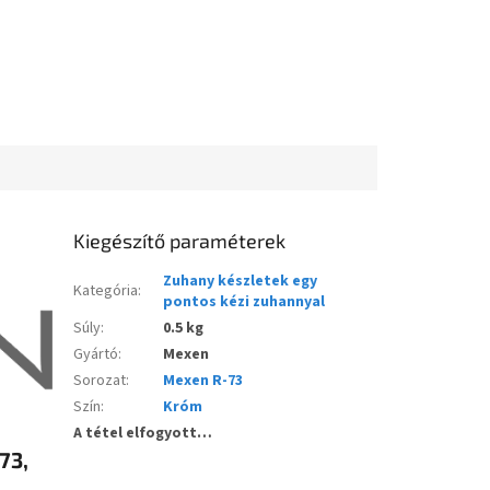
Kiegészítő paraméterek
Zuhany készletek egy
Kategória
:
pontos kézi zuhannyal
Súly
:
0.5 kg
Gyártó
:
Mexen
Sorozat
:
Mexen R-73
Szín
:
Króm
A tétel elfogyott…
73,