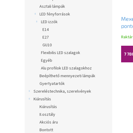
Asztali lámpák
LED fényforrások
Mexe
LED izzók
pont
E14
készl
Raktá
E27
7857
GU10
Flexibilis LED szalagok
7 78
Egyéb
Alu profilok LED szalagokhoz
Beépíthető mennyezeti lámpák
Gyertyatartók
Szereléstechnika, szerelvények
Kiárusítás
Kiárusítás
II.osztály
Akciós áru
Bontott