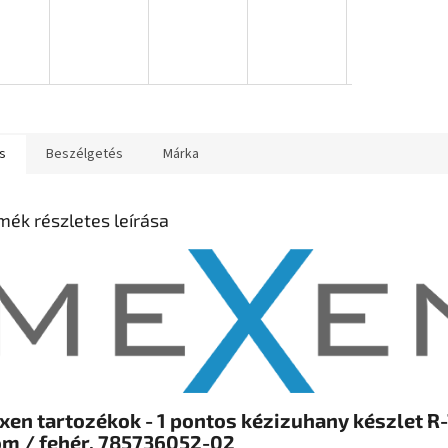
s
Beszélgetés
Márka
mék részletes leírása
en tartozékok - 1 pontos kézizuhany készlet R-
óm / fehér, 785736052-02