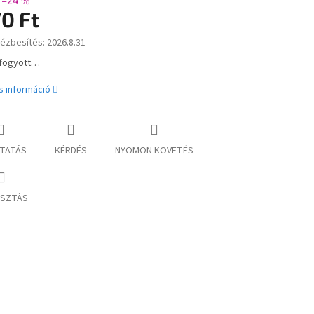
–24 %
0 Ft
kézbesítés:
2026.8.31
:
lfogyott…
s információ
TATÁS
KÉRDÉS
NYOMON KÖVETÉS
SZTÁS