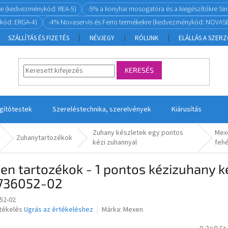
re (kedvezménykód: REA-5)
-5% a konyhai mosogatóra és a kiegészítőkre S
kód: ERGA-4)
-4% Novaservis és Ferro termékekre (kedvezménykód: NOVASE
SZÁLLÍTÁS ÉS FIZETÉS
NÉVJEGY
RÓLUNK
ELÁLLÁS A SZER
KERESÉS
ágítótestek
Szereléstechnika, szerelvények
Kiárusítás
Zuhany készletek egy pontos
Mexe
Zuhanytartozékok
kézi zuhannyal
fehé
n tartozékok - 1 pontos kézizuhany ké
736052-02
52-02
rtékelés
Ugrás az értékeléshez
Márka:
Mexen