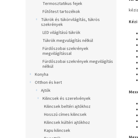
Termosztatikus fejek
kézi
Fűtőtest tartozékok
Tükrök és tükörvilágítás, tükrös
Kézi
szekrények
LED világítású tükrök
Tükrök megvulágítás nélkül
Fürdőszobai szekrények
megvilágítással
Fürdőszobai szekrények megvilágítás
nélkül
Konyha
Otthon és kert
Ajtók
Mexe
Kilincsek és szerelvények
Kilincsek beltéri ajtókhoz
Hosszú címes kilincsek
Kilincsek kültéri ajtókhoz
Kapu kilincsek
Mexe