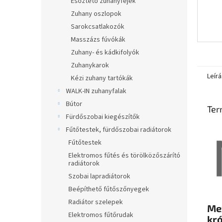
Esőztető zuhanyfejek
Zuhany oszlopok
Sarokcsatlakozók
Masszázs fúvókák
Zuhany- és kádkifolyók
Zuhanykarok
Leírá
Kézi zuhany tartókák
WALK-IN zuhanyfalak
Bútor
Ter
Fürdőszobai kiegészítők
Fűtőtestek, fürdőszobai radiátorok
Fűtőtestek
Elektromos fűtés és törölközőszárító
radiátorok
Szobai lapradiátorok
Beépíthető fűtőszőnyegek
Radiátor szelepek
Mex
Elektromos fűtőrudak
kr