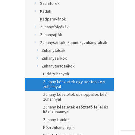
átlagos
Szaniterek
p
értékel
a
Kádak
5-
ből
n
Kádparavánok
0,0
e
Zuhanyfolyókák
csillag.
l
Zuhanyajtók
Zuhanysarkok, kabinok, zuhanytálcák
Zuhanytálcák
Zuhanysarkok
Zuhanytartozékok
Bidé zuhanyok
Zuhany készletek egy pontos kézi
zuhannyal
Zuhany készletek oszloppal és kézi
zuhannyal
Zuhany készletek esőztető fejjel és
kézi zuhannyal
Zuhany tömlők
Kézi zuhany fejek