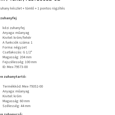
zuhany készlet + tömlő + 1 pontos rögzítés
 zuhanyfej
kézi zuhanyfej
Anyaga: műanyag
Kivitel: króm/fehér
A funkciók száma: 1
Forma: négyzet
Csatlakozás: G 1/2"
Magasság: 204 mm
Fejszélesség: 100 mm
ID: Mex-79573-00
n zuhanytartó:
Termékkód: Mex-79352-00
Anyaga: műanyag
Kivitel: króm
Magasság: 60 mm
Szélesség: 44 mm
n zuhanycső: