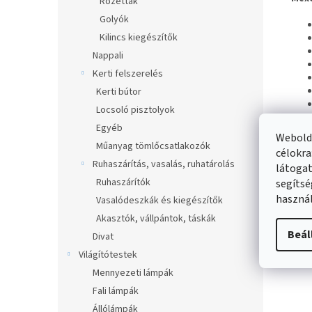
Rozetták
Golyók
Kilincs kiegészítők
Nappali
Kerti felszerelés
Kerti bútor
Locsoló pisztolyok
Egyéb
Webolda
Műanyag tömlőcsatlakozók
célokra
Ruhaszárítás, vasalás, ruhatárolás
látogat
Haso
Ruhaszárítók
segítsé
használ
Vasalódeszkák és kiegészítők
Akasztók, vállpántok, táskák
Beál
Divat
Világítótestek
Mennyezeti lámpák
Fali lámpák
Állólámpák