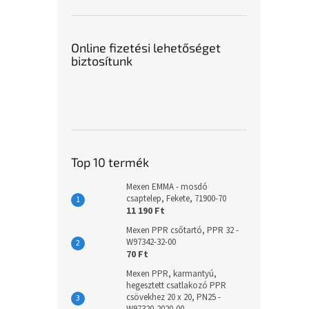
Online fizetési lehetőséget
biztosítunk
Top 10 termék
Mexen EMMA - mosdó
csaptelep, Fekete, 71900-70
11 190 Ft
Mexen PPR csőtartó, PPR 32 -
W97342-32-00
70 Ft
Mexen PPR, karmantyú,
hegesztett csatlakozó PPR
csövekhez 20 x 20, PN25 -