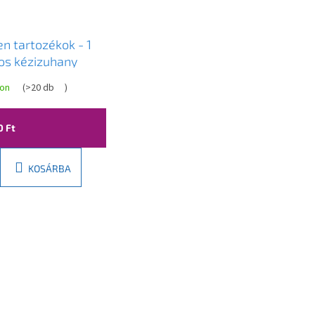
n tartozékok - 1
os kézizuhany
et R-73, fekete,
ron
(
>20 db
)
36052-70
0 Ft
KOSÁRBA