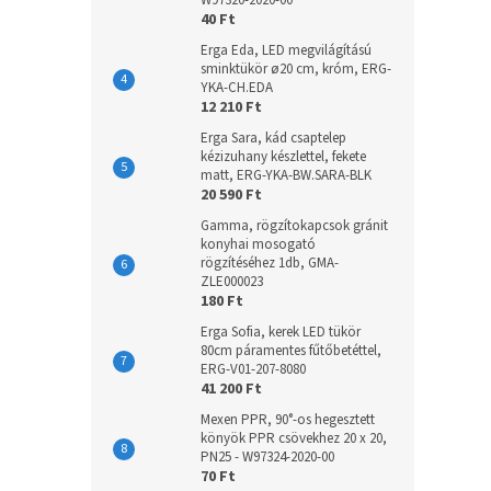
W97320-2020-00
40 Ft
Erga Eda, LED megvilágítású
sminktükör ø20 cm, króm, ERG-
YKA-CH.EDA
12 210 Ft
Erga Sara, kád csaptelep
kézizuhany készlettel, fekete
matt, ERG-YKA-BW.SARA-BLK
20 590 Ft
Gamma, rögzítokapcsok gránit
konyhai mosogató
rögzítéséhez 1db, GMA-
ZLE000023
180 Ft
Erga Sofia, kerek LED tükör
80cm páramentes fűtőbetéttel,
ERG-V01-207-8080
41 200 Ft
Mexen PPR, 90°-os hegesztett
könyök PPR csövekhez 20 x 20,
PN25 - W97324-2020-00
70 Ft