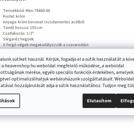
Termékkód: Mex-79460-00
Kivitel: króm
Anyaga: króm bevonat rozsdamentes acélból
Tömlő hossza: 150 cm
Csatlakozás: 1/2"
Sárgaréz hegyek
A forgó végek megakadályozzák a csavarodást
Nyújtásnak és hajlításnak ellenálló rugalmas anyag
lunk sütiket használ. Kérjük, fogadja el a sütik használatát a kö
: a heavenshop.hu weboldal megfelelő működése, a weboldal
ottságának mérése, egyéb speciális funkciók érdekében, amelyek
nló termékek
gével optimalizálhatjuk webáruházunk szolgáltatásait. Webolda
atával hozzájárulását adja a sütik használatához. Tudjon meg t
lítások
Elutasítom
Elfo