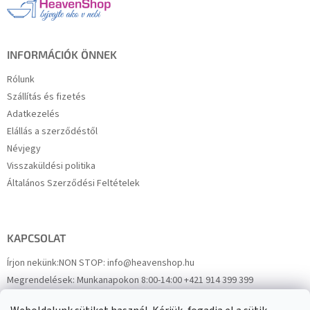
é
c
INFORMÁCIÓK ÖNNEK
Rólunk
Szállítás és fizetés
Adatkezelés
Elállás a szerződéstől
Névjegy
Visszaküldési politika
Általános Szerződési Feltételek
KAPCSOLAT
Írjon nekünk:
NON STOP: info@heavenshop.hu
Megrendelések:
Munkanapokon 8:00-14:00 +421 914 399 399
Panaszok:
Munkanapokon 8:00-14:00 +421 914 399 399