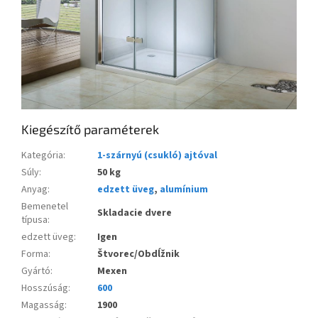
Kiegészítő paraméterek
Kategória
:
1-szárnyú (csukló) ajtóval
Súly
:
50 kg
Anyag
:
edzett üveg
,
alumínium
Bemenetel
Skladacie dvere
típusa
:
edzett üveg
:
Igen
Forma
:
Štvorec/Obdĺžnik
Gyártó
:
Mexen
Hosszúság
:
600
Magasság
:
1900