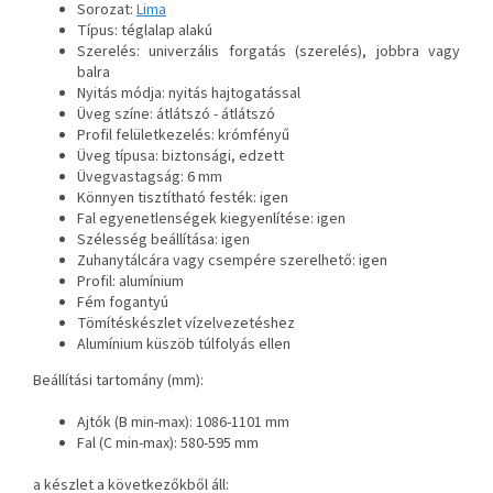
Sorozat:
Lima
Típus: téglalap alakú
Szerelés: univerzális forgatás (szerelés), jobbra vagy
balra
Nyitás módja: nyitás hajtogatással
Üveg színe: átlátszó - átlátszó
Profil felületkezelés: krómfényű
Üveg típusa: biztonsági, edzett
Üvegvastagság: 6 mm
Könnyen tisztítható festék: igen
Fal egyenetlenségek kiegyenlítése: igen
Szélesség beállítása: igen
Zuhanytálcára vagy csempére szerelhető: igen
Profil: alumínium
Fém fogantyú
Tömítéskészlet vízelvezetéshez
Alumínium küszöb túlfolyás ellen
Beállítási tartomány (mm):
Ajtók (B min-max): 1086-1101 mm
Fal (C min-max): 580-595 mm
a készlet a következőkből áll: