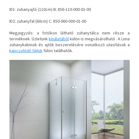
ID1: zuhanyajtó (110cm) B: 856-110-000-01-00
ID2: zuhanyfal (60cm) C: 850-060-000-01-00
Megjegyzés: a fotókon látható zuhanytálca nem része a
terméknek. Üzletünk
kínálatából
külön is megvásárolható . A Lima
zuhanykabinok és ajtók beszerelésére vonatkozó utasítások a
kapcsolódó fájlok
fülön találhatók.