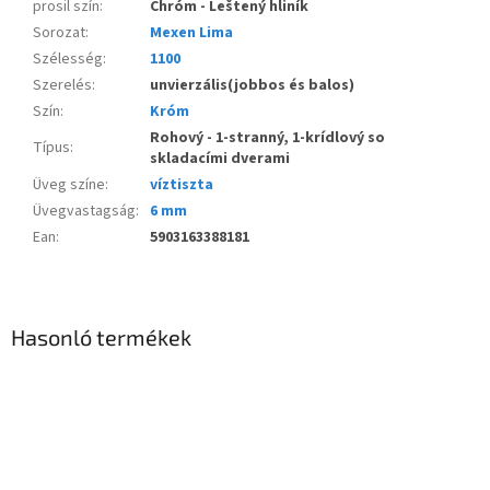
prosil szín
:
Chróm - Leštený hliník
Sorozat
:
Mexen Lima
Szélesség
:
1100
Szerelés
:
unvierzális(jobbos és balos)
Szín
:
Króm
Rohový - 1-stranný, 1-krídlový so
Típus
:
skladacími dverami
Üveg színe
:
víztiszta
Üvegvastagság
:
6 mm
Ean
:
5903163388181
Hasonló termékek