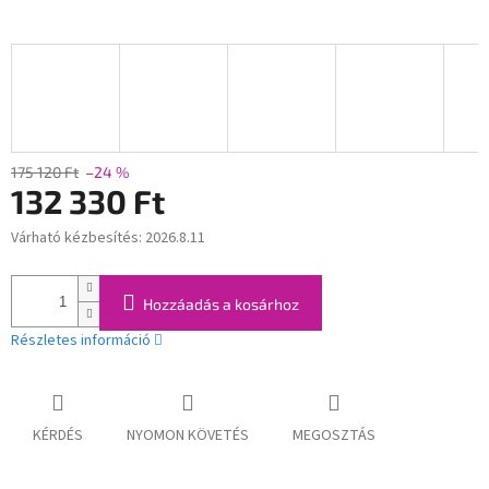
175 120 Ft
–24 %
132 330 Ft
Várható kézbesítés:
2026.8.11
Egységár:
Hozzáadás a kosárhoz
Részletes információ
KÉRDÉS
NYOMON KÖVETÉS
MEGOSZTÁS