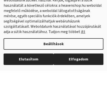
Weboldalunk sütiket használ. Kérjük, fogadja el a sütik
Facebook
HeavenShop.sk
használatát a következő célokra: a heavenshop.hu weboldal
megfelelő működése, a weboldal látogatottságának
mérése, egyéb speciális funkciók érdekében, amelyek
Eredményeink
segítségével optimalizálhatjuk webáruházunk
szolgáltatásait. Weboldalunk használatával hozzájárulását
adja a sütik használatához. Tudjon meg többet
itt
Árukereső.hu
Beállítások
Elutasítom
Elfogadom
Copyright 2026
Heavenshop
. Minden jog fenntartva.
Shoptet Premium készítette