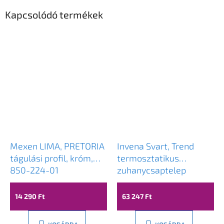
Kapcsolódó termékek
Mexen LIMA, PRETORIA
Invena Svart, Trend
tágulási profil, króm,
termosztatikus
850-224-01
zuhanycsaptelep
zuhanygarnitúrával
Svart 25x25 cm, króm,
14 290 Ft
63 247 Ft
INV-AU-85-001-X