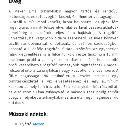
üveg
A Mexen Lima zuhanykabin nagyon tartós és rendkívül
biztonságos edzett üvegből készül, 6 milliméter vastagságban.
A profil alumíniumból készült, króm bevonattal. Az ajtók fém
fogantyúval vannak felszerelve, alul és kívül összecsukhatóak
(lehetőség a zsanérok teljes falra hajtására). A rögzítés
univerzális, bal vagy jobb oldalra szerelhető. Az üveg könnyen
tisztítható bevonattal rendelkezik, és számos szélességben
kapható a különféle rögzítési furatok számára. Az egyenetlen
falak kiegyenlítése is a fülke funkció része (maximum 15 mm
alumínium profil a zuhanykabin mindkét oldalán - hosszabbító
profil vásárolható a rögzítőfurat nagyobb tágításához). A modell
felszerelhető a zuhanytálcára vagy közvetlenül a csempére. A
fülke magassága 190 centiméter. A készlet tartalmaz egy
tömítéskészletet a víz elvezetéséhez és egy alumínium
küszöböt, amely tömíti az ajtót. Ez a zuhanykabin két részből áll:
az első rész a Lima zuhanyajtó, a második rész pedig tömör
üveg, amelyeket a zuhanykabin zárása után egy mágneses rúd
köt össze.
Műszaki adatok:
Gyártó:
Mexen