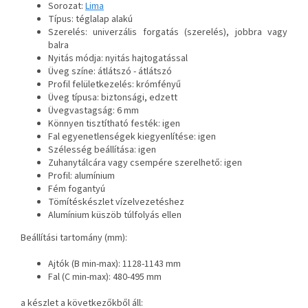
Sorozat:
Lima
Típus: téglalap alakú
Szerelés: univerzális forgatás (szerelés), jobbra vagy
balra
Nyitás módja: nyitás hajtogatással
Üveg színe: átlátszó - átlátszó
Profil felületkezelés: krómfényű
Üveg típusa: biztonsági, edzett
Üvegvastagság: 6 mm
Könnyen tisztítható festék: igen
Fal egyenetlenségek kiegyenlítése: igen
Szélesség beállítása: igen
Zuhanytálcára vagy csempére szerelhető: igen
Profil: alumínium
Fém fogantyú
Tömítéskészlet vízelvezetéshez
Alumínium küszöb túlfolyás ellen
Beállítási tartomány (mm):
Ajtók (B min-max): 1128-1143 mm
Fal (C min-max): 480-495 mm
a készlet a következőkből áll: