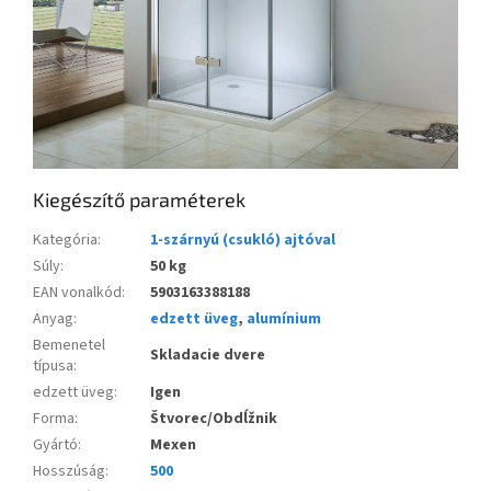
Kiegészítő paraméterek
Kategória
:
1-szárnyú (csukló) ajtóval
Súly
:
50 kg
EAN vonalkód
:
5903163388188
Anyag
:
edzett üveg
,
alumínium
Bemenetel
Skladacie dvere
típusa
:
edzett üveg
:
Igen
Forma
:
Štvorec/Obdĺžnik
Gyártó
:
Mexen
Hosszúság
:
500