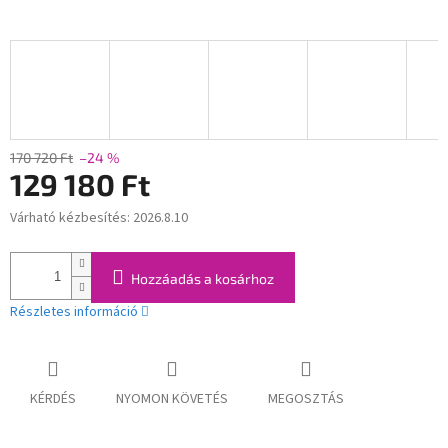
170 720 Ft
–24 %
129 180 Ft
Várható kézbesítés:
2026.8.10
Egységár:
Hozzáadás a kosárhoz
Részletes információ
KÉRDÉS
NYOMON KÖVETÉS
MEGOSZTÁS