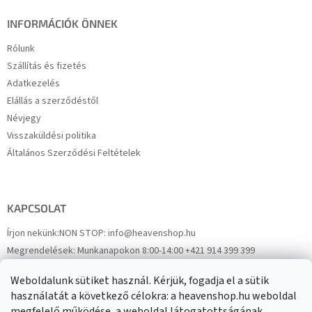
INFORMÁCIÓK ÖNNEK
Rólunk
Szállítás és fizetés
Adatkezelés
Elállás a szerződéstől
Névjegy
Visszaküldési politika
Általános Szerződési Feltételek
KAPCSOLAT
Írjon nekünk:
NON STOP: info@heavenshop.hu
Megrendelések:
Munkanapokon 8:00-14:00 +421 914 399 399
Panaszok:
Munkanapokon 8:00-14:00 +421 914 399 399
Weboldalunk sütiket használ. Kérjük, fogadja el a sütik
Facebook
HeavenShop.sk
használatát a következő célokra: a heavenshop.hu weboldal
megfelelő működése, a weboldal látogatottságának