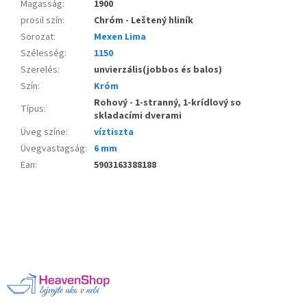
Magasság
:
1900
prosil szín
:
Chróm - Leštený hliník
Sorozat
:
Mexen Lima
Szélesség
:
1150
Szerelés
:
unvierzális(jobbos és balos)
Szín
:
Króm
Rohový - 1-stranný, 1-krídlový so
Típus
:
skladacími dverami
Üveg színe
:
víztiszta
Üvegvastagság
:
6 mm
Ean
:
5903163388188
L
á
b
l
é
c