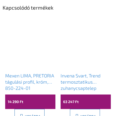
Kapcsolódó termékek
Mexen LIMA, PRETORIA
Invena Svart, Trend
tágulási profil, króm,
termosztatikus
850-224-01
zuhanycsaptelep
zuhanygarnitúrával
Svart 25x25 cm, króm,
14 290 Ft
63 247 Ft
INV-AU-85-001-X