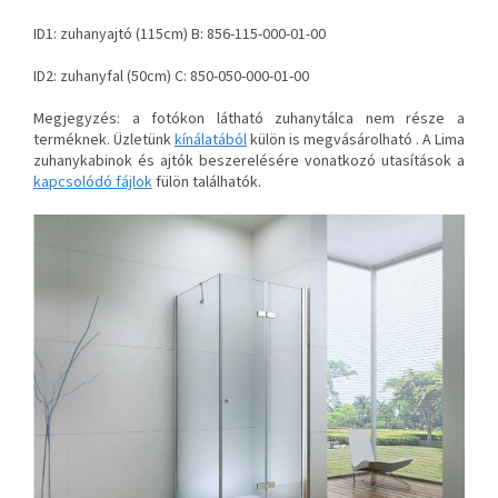
ID1: zuhanyajtó (115cm) B: 856-115-000-01-00
ID2: zuhanyfal (50cm) C: 850-050-000-01-00
Megjegyzés: a fotókon látható zuhanytálca nem része a
terméknek. Üzletünk
kínálatából
külön is megvásárolható . A Lima
zuhanykabinok és ajtók beszerelésére vonatkozó utasítások a
kapcsolódó fájlok
fülön találhatók.