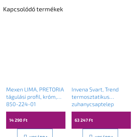
Kapcsolódó termékek
Mexen LIMA, PRETORIA
Invena Svart, Trend
tágulási profil, króm,
termosztatikus
850-224-01
zuhanycsaptelep
zuhanygarnitúrával
Svart 25x25 cm, króm,
14 290 Ft
63 247 Ft
INV-AU-85-001-X