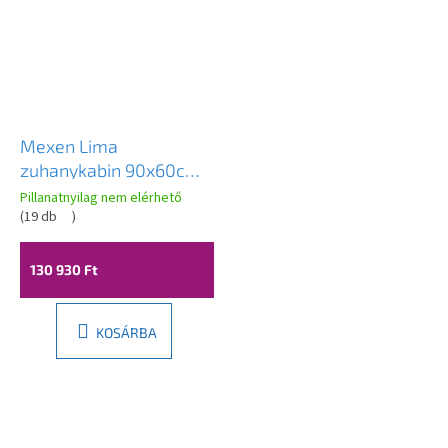
Mexen Lima
zuhanykabin 90x60cm,
6mm üveg, króm profil-
Pillanatnyilag nem elérhető
szürke üveg, 856-090-
(
19 db
)
060-01-40
130 930 Ft
KOSÁRBA
L
á