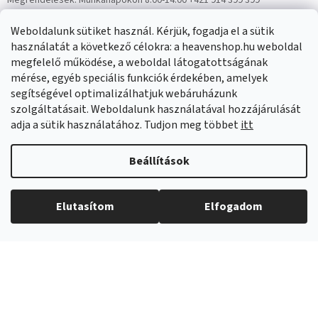
Megrendelések:
Munkanapokon 8:00-14:00 +421 914 399 399
Panaszok:
Munkanapokon 8:00-14:00 +421 914 399 399
Weboldalunk sütiket használ. Kérjük, fogadja el a sütik
Facebook
HeavenShop.sk
használatát a következő célokra: a heavenshop.hu weboldal
megfelelő működése, a weboldal látogatottságának
mérése, egyéb speciális funkciók érdekében, amelyek
Eredményeink
segítségével optimalizálhatjuk webáruházunk
szolgáltatásait. Weboldalunk használatával hozzájárulását
adja a sütik használatához. Tudjon meg többet
itt
Árukereső.hu
Beállítások
Elutasítom
Elfogadom
Copyright 2026
Heavenshop
. Minden jog fenntartva.