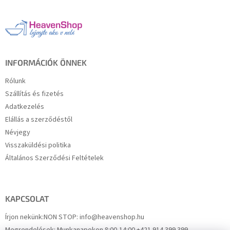
b
l
é
c
INFORMÁCIÓK ÖNNEK
Rólunk
Szállítás és fizetés
Adatkezelés
Elállás a szerződéstől
Névjegy
Visszaküldési politika
Általános Szerződési Feltételek
KAPCSOLAT
Írjon nekünk:
NON STOP: info@heavenshop.hu