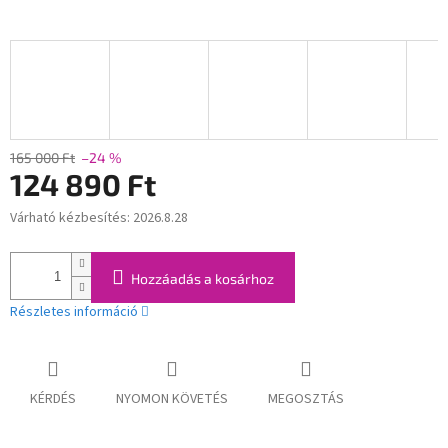
165 000 Ft
–24 %
124 890 Ft
Várható kézbesítés:
2026.8.28
Egységár:
Hozzáadás a kosárhoz
Részletes információ
KÉRDÉS
NYOMON KÖVETÉS
MEGOSZTÁS