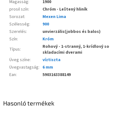
Magasság
:
1900
prosil szín
:
Chróm - Leštený hliník
Sorozat
:
Mexen Lima
Szélesség
:
900
Szerelés
:
unvierzális(jobbos és balos)
Szín
:
Króm
Rohový - 1-stranný, 1-krídlový so
Típus
:
skladacími dverami
Üveg színe
:
víztiszta
Üvegvastagság
:
6 mm
Ean
:
5903163388149
Hasonló termékek