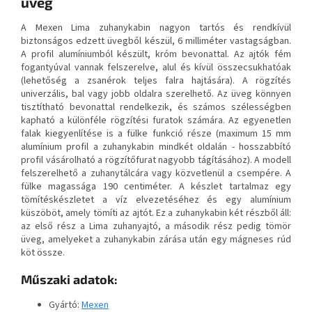
üveg
A Mexen Lima zuhanykabin nagyon tartós és rendkívül
biztonságos edzett üvegből készül, 6 milliméter vastagságban.
A profil alumíniumból készült, króm bevonattal. Az ajtók fém
fogantyúval vannak felszerelve, alul és kívül összecsukhatóak
(lehetőség a zsanérok teljes falra hajtására). A rögzítés
univerzális, bal vagy jobb oldalra szerelhető. Az üveg könnyen
tisztítható bevonattal rendelkezik, és számos szélességben
kapható a különféle rögzítési furatok számára. Az egyenetlen
falak kiegyenlítése is a fülke funkció része (maximum 15 mm
alumínium profil a zuhanykabin mindkét oldalán - hosszabbító
profil vásárolható a rögzítőfurat nagyobb tágításához). A modell
felszerelhető a zuhanytálcára vagy közvetlenül a csempére. A
fülke magassága 190 centiméter. A készlet tartalmaz egy
tömítéskészletet a víz elvezetéséhez és egy alumínium
küszöböt, amely tömíti az ajtót. Ez a zuhanykabin két részből áll:
az első rész a Lima zuhanyajtó, a második rész pedig tömör
üveg, amelyeket a zuhanykabin zárása után egy mágneses rúd
köt össze.
Műszaki adatok:
Gyártó:
Mexen