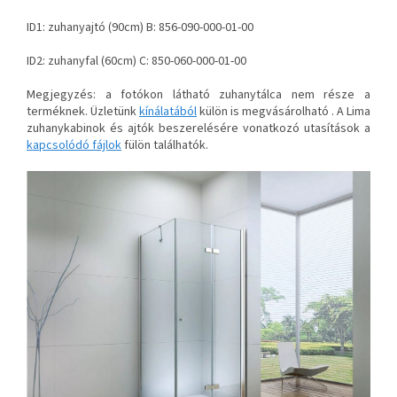
ID1: zuhanyajtó (90cm) B: 856-090-000-01-00
ID2: zuhanyfal (60cm) C: 850-060-000-01-00
Megjegyzés: a fotókon látható zuhanytálca nem része a
terméknek. Üzletünk
kínálatából
külön is megvásárolható . A Lima
zuhanykabinok és ajtók beszerelésére vonatkozó utasítások a
kapcsolódó fájlok
fülön találhatók.