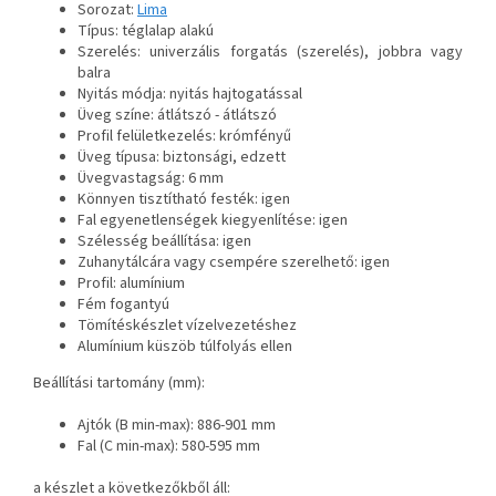
Sorozat:
Lima
Típus: téglalap alakú
Szerelés: univerzális forgatás (szerelés), jobbra vagy
balra
Nyitás módja: nyitás hajtogatással
Üveg színe: átlátszó - átlátszó
Profil felületkezelés: krómfényű
Üveg típusa: biztonsági, edzett
Üvegvastagság: 6 mm
Könnyen tisztítható festék: igen
Fal egyenetlenségek kiegyenlítése: igen
Szélesség beállítása: igen
Zuhanytálcára vagy csempére szerelhető: igen
Profil: alumínium
Fém fogantyú
Tömítéskészlet vízelvezetéshez
Alumínium küszöb túlfolyás ellen
Beállítási tartomány (mm):
Ajtók (B min-max): 886-901 mm
Fal (C min-max): 580-595 mm
a készlet a következőkből áll: