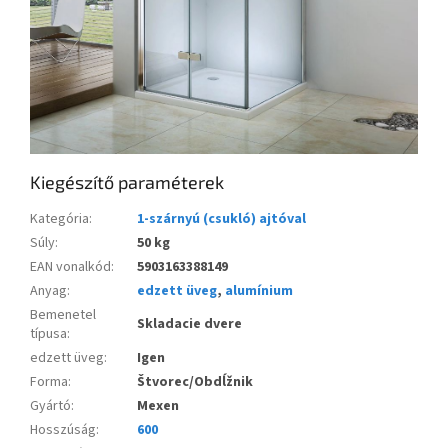
Kiegészítő paraméterek
Kategória
:
1-szárnyú (csukló) ajtóval
Súly
:
50 kg
EAN vonalkód
:
5903163388149
Anyag
:
edzett üveg
,
alumínium
Bemenetel
Skladacie dvere
típusa
:
edzett üveg
:
Igen
Forma
:
Štvorec/Obdĺžnik
Gyártó
:
Mexen
Hosszúság
:
600