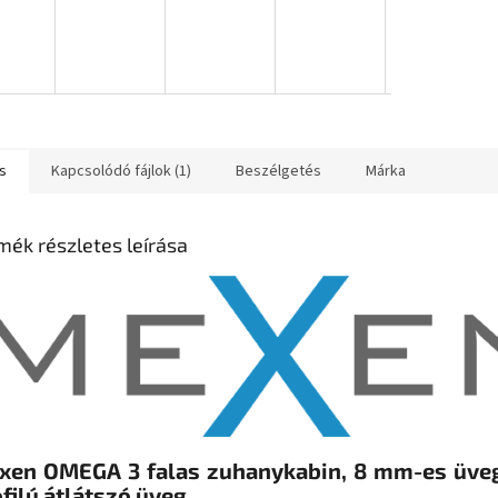
s
Kapcsolódó fájlok (1)
Beszélgetés
Márka
mék részletes leírása
xen OMEGA 3 falas zuhanykabin, 8 mm-es üve
filú átlátszó üveg