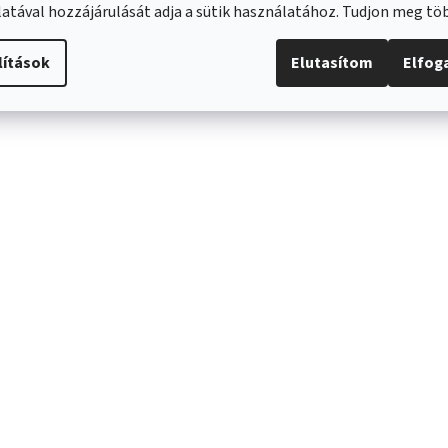
atával hozzájárulását adja a sütik használatához. Tudjon meg t
lítások
Elutasítom
Elfo