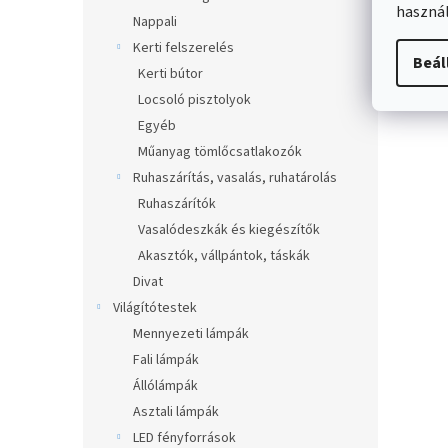
használ
Nappali
Kerti felszerelés
Beál
Kerti bútor
Locsoló pisztolyok
Egyéb
Műanyag tömlőcsatlakozók
Ruhaszárítás, vasalás, ruhatárolás
Ruhaszárítók
Vasalódeszkák és kiegészítők
Akasztók, vállpántok, táskák
Divat
Világítótestek
Mennyezeti lámpák
Fali lámpák
Állólámpák
Asztali lámpák
LED fényforrások