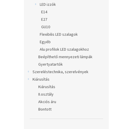
LED izzók
E14
E27
GU10
Flexibilis LED szalagok
Egyéb
Alu profilok LED szalagokhoz
Beépíthető mennyezeti lámpák
Gyertyatartók
Szereléstechnika, szerelvények
Kiárusítás
Kiárusítás
II.osztály
Akciós áru
Bontott