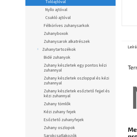
Tolóajtóval
Nyílo ajtóval
Csukló ajtóval
Félköríves zuhanysarkok
Zuhanyboxok
Zuhanysarok alkatrészek
Leírá
Zuhanytartozékok
Bidé zuhanyok
Zuhany készletek egy pontos kézi
Ter
zuhannyal
Zuhany készletek oszloppal és kézi
zuhannyal
Zuhany készletek esőztető fejjel és
kézi zuhannyal
Zuhany tömlők
Kézi zuhany fejek
Esőztető zuhanyfejek
Zuhany oszlopok
Me
pro
Sarokcsatlakozók