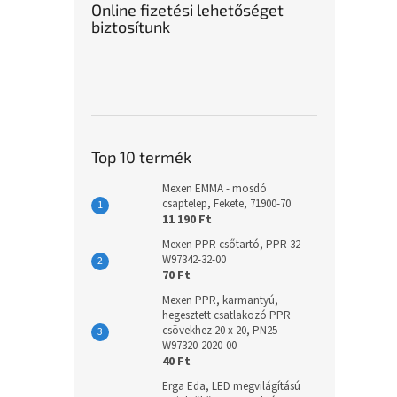
Online fizetési lehetőséget
biztosítunk
Top 10 termék
Mexen EMMA - mosdó
csaptelep, Fekete, 71900-70
11 190 Ft
Mexen PPR csőtartó, PPR 32 -
W97342-32-00
70 Ft
Mexen PPR, karmantyú,
hegesztett csatlakozó PPR
csövekhez 20 x 20, PN25 -
W97320-2020-00
40 Ft
Erga Eda, LED megvilágítású