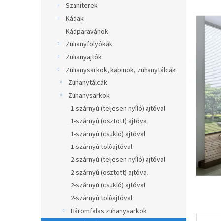
átlagos
Szaniterek
p
értékel
a
Kádak
5-
ből
n
Kádparavánok
0,0
e
Zuhanyfolyókák
csillag.
l
Zuhanyajtók
Zuhanysarkok, kabinok, zuhanytálcák
Zuhanytálcák
Zuhanysarkok
1-szárnyú (teljesen nyíló) ajtóval
1-szárnyú (osztott) ajtóval
1-szárnyú (csukló) ajtóval
1-szárnyú tolóajtóval
2-szárnyú (teljesen nyíló) ajtóval
2-szárnyú (osztott) ajtóval
2-szárnyú (csukló) ajtóval
2-szárnyú tolóajtóval
Háromfalas zuhanysarkok