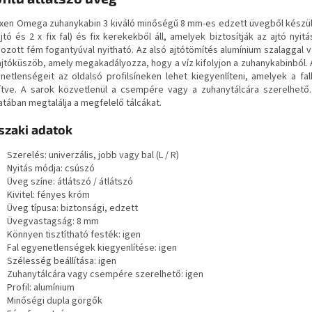
xen Omega zuhanykabin 3 kiváló minőségű 8 mm-es edzett üvegből készült 
jtó és 2 x fix fal) és fix kerekekből áll, amelyek biztosítják az ajtó nyitá
ozott fém fogantyúval nyitható. Az alsó ajtótömítés alumínium szalaggal v
 ajtóküszöb, amely megakadályozza, hogy a víz kifolyjon a zuhanykabinból. 
netlenségeit az oldalsó profilsíneken lehet kiegyenlíteni, amelyek a fa
ítve. A sarok közvetlenül a csempére vagy a zuhanytálcára szerelhető
atában megtalálja a megfelelő tálcákat.
zaki adatok
Szerelés: univerzális, jobb vagy bal (L / R)
Nyitás módja: csúszó
Üveg színe: átlátszó / átlátszó
Kivitel: fényes króm
Üveg típusa: biztonsági, edzett
Üvegvastagság: 8 mm
Könnyen tisztítható festék: igen
Fal egyenetlenségek kiegyenlítése: igen
Szélesség beállítása: igen
Zuhanytálcára vagy csempére szerelhető: igen
Profil: alumínium
Minőségi dupla görgők