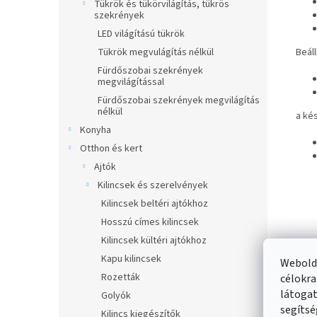
Tükrök és tükörvilágítás, tükrös
szekrények
LED világítású tükrök
Beáll
Tükrök megvulágítás nélkül
Fürdőszobai szekrények
megvilágítással
Fürdőszobai szekrények megvilágítás
nélkül
a kés
Konyha
Otthon és kert
Ajtók
Kilincsek és szerelvények
Kilincsek beltéri ajtókhoz
Hosszú címes kilincsek
Kilincsek kültéri ajtókhoz
Kapu kilincsek
Webolda
Mexe
Rozetták
célokra
látogat
Golyók
segítsé
Kilincs kiegészítők