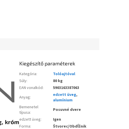
Kiegészítő paraméterek
Kategória
:
Tolóajtóval
Súly
:
80 kg
EAN vonalkód
:
5903163387063
edzett üveg
,
Anyag
:
alumínium
Bemenetel
Posuvné dvere
típusa
:
edzett üveg
:
Igen
g, króm
Forma
:
Štvorec/Obdĺžnik