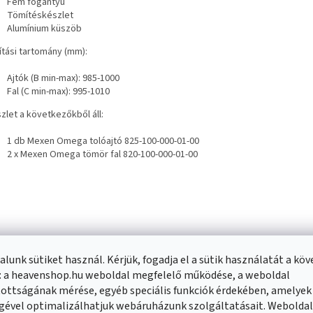
Fém fogantyú
Tömítéskészlet
Alumínium küszöb
ítási tartomány (mm):
Ajtók (B min-max): 985-1000
Fal (C min-max): 995-1010
zlet a következőkből áll:
1 db Mexen Omega tolóajtó 825-100-000-01-00
2 x Mexen Omega tömör fal 820-100-000-01-00
lunk sütiket használ. Kérjük, fogadja el a sütik használatát a kö
n Omega zuhanykabinok műszaki adatlapja:
: a heavenshop.hu weboldal megfelelő működése, a weboldal
ottságának mérése, egyéb speciális funkciók érdekében, amelyek
gével optimalizálhatjuk webáruházunk szolgáltatásait. Webolda