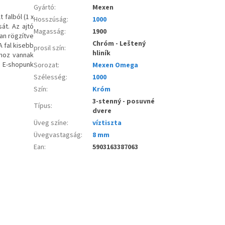
Gyártó
:
Mexen
falból (1 x
Hosszúság
:
1000
sát. Az ajtó
Magasság
:
1900
an rögzítve
Chróm - Leštený
A fal kisebb
prosil szín
:
hliník
lhoz vannak
. E-shopunk
Sorozat
:
Mexen Omega
Szélesség
:
1000
Szín
:
Króm
3-stenný - posuvné
Típus
:
dvere
Üveg színe
:
víztiszta
Üvegvastagság
:
8 mm
Ean
:
5903163387063