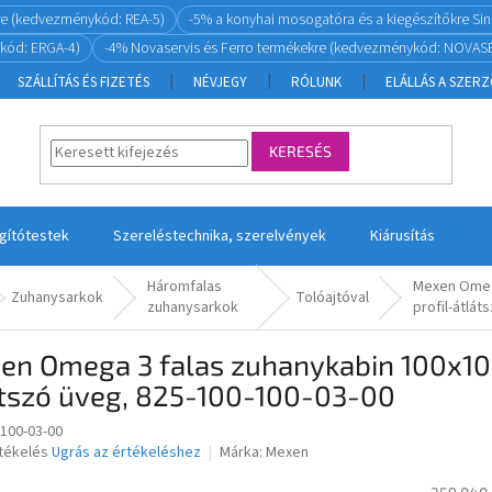
re (kedvezménykód: REA-5)
-5% a konyhai mosogatóra és a kiegészítőkre S
kód: ERGA-4)
-4% Novaservis és Ferro termékekre (kedvezménykód: NOVASE
SZÁLLÍTÁS ÉS FIZETÉS
NÉVJEGY
RÓLUNK
ELÁLLÁS A SZER
KERESÉS
ágítótestek
Szereléstechnika, szerelvények
Kiárusítás
Háromfalas
Mexen Omeg
Zuhanysarkok
Tolóajtóval
zuhanysarkok
profil-átlát
en Omega 3 falas zuhanykabin 100x10
átszó üveg, 825-100-100-03-00
-100-03-00
rtékelés
Ugrás az értékeléshez
Márka:
Mexen