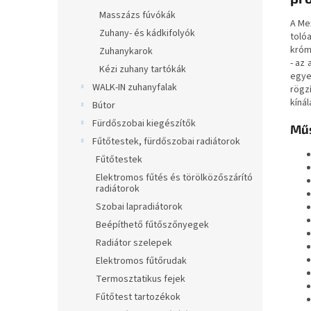
Masszázs fúvókák
A Me
Zuhany- és kádkifolyók
tolóa
króm
Zuhanykarok
- az
Kézi zuhany tartókák
egye
WALK-IN zuhanyfalak
rögz
kínál
Bútor
Fürdőszobai kiegészítők
Műs
Fűtőtestek, fürdőszobai radiátorok
Fűtőtestek
Elektromos fűtés és törölközőszárító
radiátorok
Szobai lapradiátorok
Beépíthető fűtőszőnyegek
Radiátor szelepek
Elektromos fűtőrudak
Termosztatikus fejek
Fűtőtest tartozékok