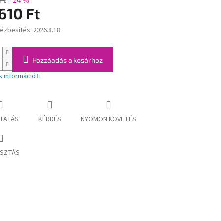
Ft
–24 %
610 Ft
kézbesítés:
2026.8.18
:
Hozzáadás a kosárhoz
s információ
TATÁS
KÉRDÉS
NYOMON KÖVETÉS
SZTÁS