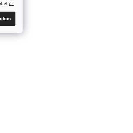
öbbet
itt
gadom