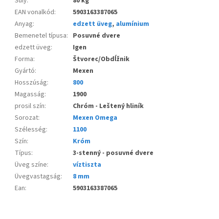
Súly
:
80 kg
EAN vonalkód
:
5903163387065
Anyag
:
edzett üveg
,
alumínium
Bemenetel típusa
:
Posuvné dvere
edzett üveg
:
Igen
Forma
:
Štvorec/Obdĺžnik
Gyártó
:
Mexen
Hosszúság
:
800
Magasság
:
1900
prosil szín
:
Chróm - Leštený hliník
Sorozat
:
Mexen Omega
Szélesség
:
1100
Szín
:
Króm
Típus
:
3-stenný - posuvné dvere
Üveg színe
:
víztiszta
Üvegvastagság
:
8 mm
Ean
:
5903163387065