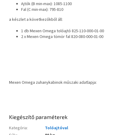
Ajtók (B min-max): 1085-1100
Fal (C min-max): 795-810
a készlet a következőkből áll:
1 db Mexen Omega tolóajtó 825-110-000-01-00
2 x Mexen Omega tömör fal 820-080-000-01-00
Mexen Omega zuhanykabinok műszaki adatlapja:
Kiegészítő paraméterek
Kategória
:
Tolóajtóval