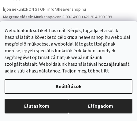
Írjon nekünk:
NON STOP: info@heavenshop.hu
Megrendelések:
Munkanapokon 8:00-14:00 +421 914 399 399
Panaszok:
Munkanapokon 8:00-14:00 +421 914 399 399
Weboldalunk sütiket használ. Kérjük, fogadja el a sütik
Facebook
HeavenShop.sk
használatát a következő célokra: a heavenshop.hu weboldal
megfelelő működése, a weboldal látogatottságának
mérése, egyéb speciális funkciók érdekében, amelyek
Eredményeink
segítségével optimalizálhatjuk webáruházunk
szolgáltatásait. Weboldalunk használatával hozzájárulását
adja a sütik használatához. Tudjon meg többet
itt
Árukereső.hu
Beállítások
Elutasítom
Elfogadom