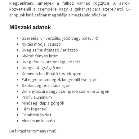
kiegyenlíteni, amelyek a falhoz vannak rögzítve. A sarok
közvetlenül a csempére vagy a zuhanytálcára szerelhető. E-
shopunk kínálatában megtalálja a megfelelő tálcákat.
Műszaki adatok
Szerelés: univerzális, jobb vagy bal (L / R)
Nyitás módja: csúszó
Üveg színe: átlátszó / átlátszó
Kivitel: fényes króm
Üveg típusa: biztonsági, edzett
Üvegvastagság: 8 mm
Könnyen tisztítható festék: igen
Fal egyenetlenségek kiegyenlítése: igen
Szélesség beállítása: igen
Zuhanytálcára vagy csempére szerelhető: igen
Profil: alumínium
Minőségi dupla görgők
Fém fogantyú
Tömítéskészlet
Alumínium küszöb
Beállítási tartomány (mm):