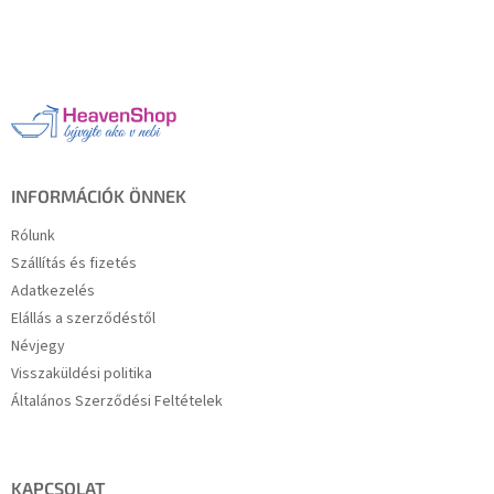
L
á
b
l
é
c
INFORMÁCIÓK ÖNNEK
Rólunk
Szállítás és fizetés
Adatkezelés
Elállás a szerződéstől
Névjegy
Visszaküldési politika
Általános Szerződési Feltételek
KAPCSOLAT