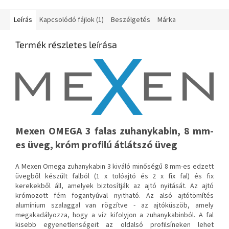
Leírás
Kapcsolódó fájlok (1)
Beszélgetés
Márka
Termék részletes leírása
Mexen OMEGA 3 falas zuhanykabin, 8 mm-
es üveg, króm profilú átlátszó üveg
A Mexen Omega zuhanykabin 3 kiváló minőségű 8 mm-es edzett
üvegből készült falból (1 x tolóajtó és 2 x fix fal) és fix
kerekekből áll, amelyek biztosítják az ajtó nyitását. Az ajtó
krómozott fém fogantyúval nyitható. Az alsó ajtótömítés
alumínium szalaggal van rögzítve - az ajtóküszöb, amely
megakadályozza, hogy a víz kifolyjon a zuhanykabinból. A fal
kisebb egyenetlenségeit az oldalsó profilsíneken lehet