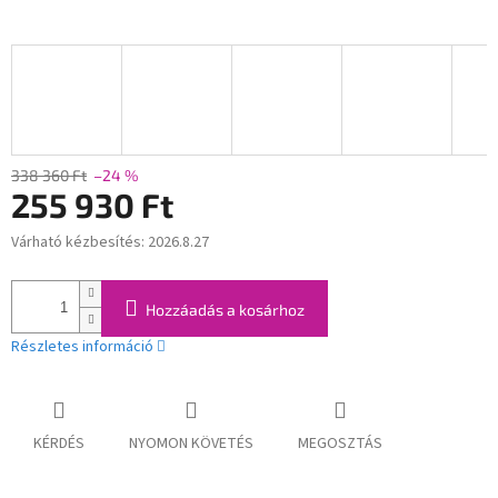
338 360 Ft
–24 %
255 930 Ft
Várható kézbesítés:
2026.8.27
Egységár:
Hozzáadás a kosárhoz
Részletes információ
KÉRDÉS
NYOMON KÖVETÉS
MEGOSZTÁS