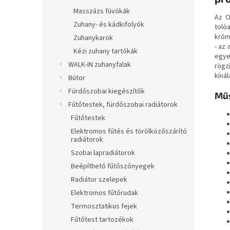
Masszázs fúvókák
Az O
Zuhany- és kádkifolyók
tolóa
króm
Zuhanykarok
- az
Kézi zuhany tartókák
egye
WALK-IN zuhanyfalak
rögz
kínál
Bútor
Fürdőszobai kiegészítők
Műs
Fűtőtestek, fürdőszobai radiátorok
Fűtőtestek
Elektromos fűtés és törölközőszárító
radiátorok
Szobai lapradiátorok
Beépíthető fűtőszőnyegek
Radiátor szelepek
Elektromos fűtőrudak
Termosztatikus fejek
Fűtőtest tartozékok