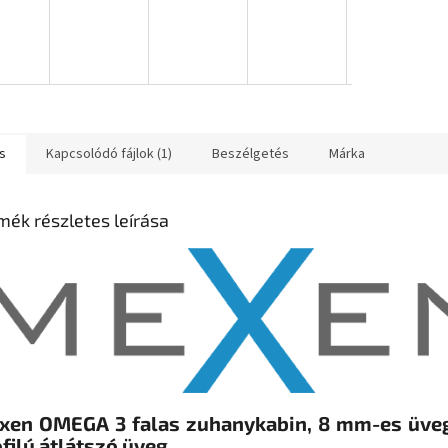
s
Kapcsolódó fájlok (1)
Beszélgetés
Márka
mék részletes leírása
xen OMEGA 3 falas zuhanykabin, 8 mm-es üve
filú átlátszó üveg