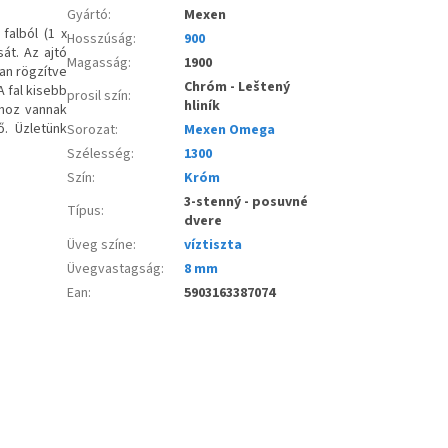
Gyártó
:
Mexen
falból (1 x
Hosszúság
:
900
sát. Az ajtó
Magasság
:
1900
an rögzítve
Chróm - Leštený
A fal kisebb
prosil szín
:
hliník
lhoz vannak
ő. Üzletünk
Sorozat
:
Mexen Omega
Szélesség
:
1300
Szín
:
Króm
3-stenný - posuvné
Típus
:
dvere
Üveg színe
:
víztiszta
Üvegvastagság
:
8 mm
Ean
:
5903163387074