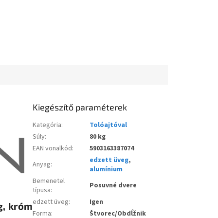
Kiegészítő paraméterek
Kategória
:
Tolóajtóval
Súly
:
80 kg
EAN vonalkód
:
5903163387074
edzett üveg
,
Anyag
:
alumínium
Bemenetel
Posuvné dvere
típusa
:
edzett üveg
:
Igen
g, króm
Forma
:
Štvorec/Obdĺžnik