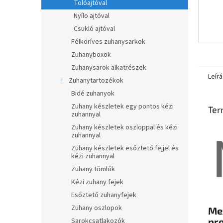
Tolóajtóval
Nyílo ajtóval
Csukló ajtóval
Félköríves zuhanysarkok
Zuhanyboxok
Zuhanysarok alkatrészek
Leírá
Zuhanytartozékok
Bidé zuhanyok
Zuhany készletek egy pontos kézi
Ter
zuhannyal
Zuhany készletek oszloppal és kézi
zuhannyal
Zuhany készletek esőztető fejjel és
kézi zuhannyal
Zuhany tömlők
Kézi zuhany fejek
Esőztető zuhanyfejek
Zuhany oszlopok
Me
pro
Sarokcsatlakozók