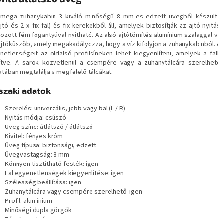
mega zuhanykabin 3 kiváló minőségű 8 mm-es edzett üvegből készült 
jtó és 2 x fix fal) és fix kerekekből áll, amelyek biztosítják az ajtó nyitá
ozott fém fogantyúval nyitható. Az alsó ajtótömítés alumínium szalaggal v
 ajtóküszöb, amely megakadályozza, hogy a víz kifolyjon a zuhanykabinból. 
netlenségeit az oldalsó profilsíneken lehet kiegyenlíteni, amelyek a fa
ítve. A sarok közvetlenül a csempére vagy a zuhanytálcára szerelhet
atában megtalálja a megfelelő tálcákat.
zaki adatok
Szerelés: univerzális, jobb vagy bal (L / R)
Nyitás módja: csúszó
Üveg színe: átlátszó / átlátszó
Kivitel: fényes króm
Üveg típusa: biztonsági, edzett
Üvegvastagság: 8 mm
Könnyen tisztítható festék: igen
Fal egyenetlenségek kiegyenlítése: igen
Szélesség beállítása: igen
Zuhanytálcára vagy csempére szerelhető: igen
Profil: alumínium
Minőségi dupla görgők