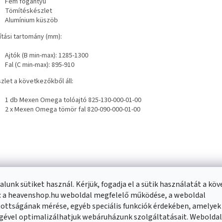
Fém fogantyú
Tömítéskészlet
Alumínium küszöb
ítási tartomány (mm):
Ajtók (B min-max): 1285-1300
Fal (C min-max): 895-910
zlet a következőkből áll:
1 db Mexen Omega tolóajtó 825-130-000-01-00
2 x Mexen Omega tömör fal 820-090-000-01-00
lunk sütiket használ. Kérjük, fogadja el a sütik használatát a kö
: a heavenshop.hu weboldal megfelelő működése, a weboldal
ottságának mérése, egyéb speciális funkciók érdekében, amelyek
gével optimalizálhatjuk webáruházunk szolgáltatásait. Webolda