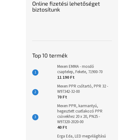
Online fizetési lehetőséget
biztosítunk
Top 10 termék
Mexen EMMA - mosdó
csaptelep, Fekete, 71900-70
11 190 Ft
Mexen PPR csőtartó, PPR 32 -
W97342-32-00
70 Ft
Mexen PPR, karmantyú,
hegesztett csatlakozó PPR
csövekhez 20 x 20, PN25 -
W97320-2020-00
40 Ft
Erga Eda, LED megvilágítású