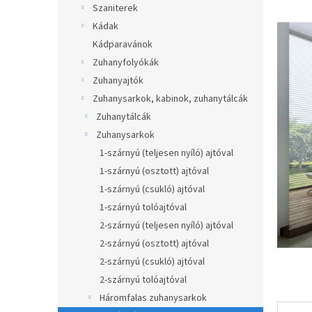
átlagos
Szaniterek
p
értékel
a
Kádak
5-
ből
n
Kádparavánok
0,0
e
Zuhanyfolyókák
csillag.
l
Zuhanyajtók
Zuhanysarkok, kabinok, zuhanytálcák
Zuhanytálcák
Zuhanysarkok
1-szárnyú (teljesen nyíló) ajtóval
1-szárnyú (osztott) ajtóval
1-szárnyú (csukló) ajtóval
1-szárnyú tolóajtóval
2-szárnyú (teljesen nyíló) ajtóval
2-szárnyú (osztott) ajtóval
2-szárnyú (csukló) ajtóval
2-szárnyú tolóajtóval
Háromfalas zuhanysarkok