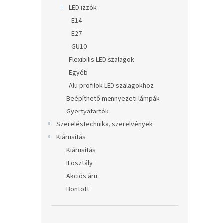
LED izzók
E14
E27
GU10
Flexibilis LED szalagok
Egyéb
Alu profilok LED szalagokhoz
Beépíthető mennyezeti lámpák
Gyertyatartók
Szereléstechnika, szerelvények
Kiárusítás
Kiárusítás
II.osztály
Akciós áru
Bontott