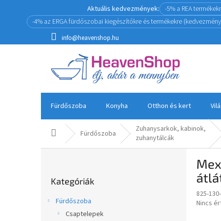
Ugrás
Aktuális kedvezmények:
-5% a REA termékek
a
-4% az ERGA fürdőszobai kiegészítőkre és termékekre (kedvezmény
fő
tartalomhoz
info@heavenshop.hu
Fürdőszoba
Konyha
Otthon és kert
Vil
Zuhanysarkok, kabinok,
Kezdőlap
Fürdőszoba
zuhanytálcák
O
Mex
l
Kategóriák
d
átl
Kategóriák
átugrása
a
825-130
l
Fürdőszoba
A
Nincs é
s
termék
Csaptelepek
ó