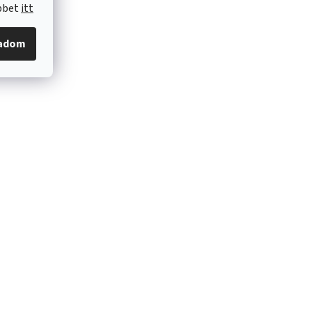
öbbet
itt
gadom