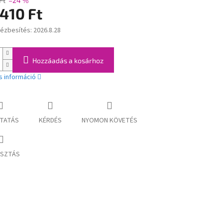
Ft
–24 %
410 Ft
kézbesítés:
2026.8.28
:
Hozzáadás a kosárhoz
s információ
TATÁS
KÉRDÉS
NYOMON KÖVETÉS
SZTÁS