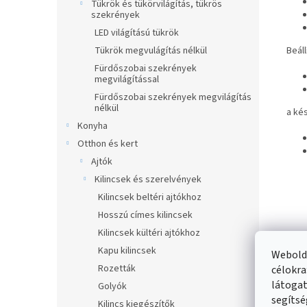
Tükrök és tükörvilágítás, tükrös
szekrények
LED világítású tükrök
Beáll
Tükrök megvulágítás nélkül
Fürdőszobai szekrények
megvilágítással
Fürdőszobai szekrények megvilágítás
nélkül
a kés
Konyha
Otthon és kert
Ajtók
Kilincsek és szerelvények
Kilincsek beltéri ajtókhoz
Hosszú címes kilincsek
Kilincsek kültéri ajtókhoz
Kapu kilincsek
Webolda
Rozetták
célokra
látogat
Golyók
segítsé
Kilincs kiegészítők