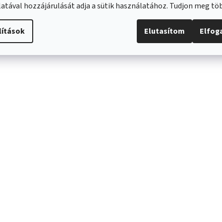
atával hozzájárulását adja a sütik használatához. Tudjon meg t
lítások
Elutasítom
Elfo