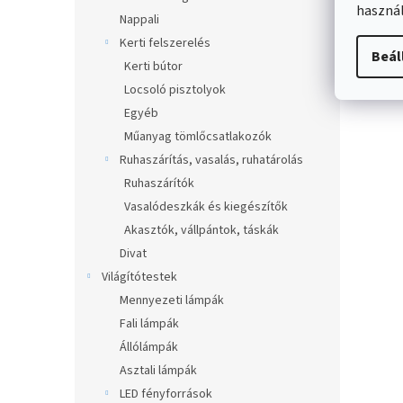
használ
Nappali
Kerti felszerelés
Beál
Kerti bútor
Locsoló pisztolyok
Egyéb
Műanyag tömlőcsatlakozók
Ruhaszárítás, vasalás, ruhatárolás
Ruhaszárítók
Vasalódeszkák és kiegészítők
Akasztók, vállpántok, táskák
Divat
Világítótestek
Mennyezeti lámpák
Fali lámpák
Állólámpák
Asztali lámpák
LED fényforrások