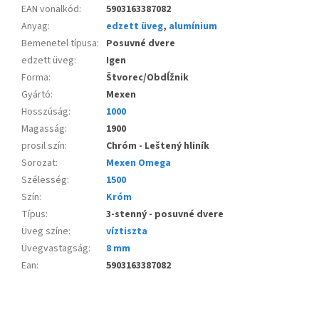
EAN vonalkód
:
5903163387082
Anyag
:
edzett üveg
,
alumínium
Bemenetel típusa
:
Posuvné dvere
edzett üveg
:
Igen
Forma
:
Štvorec/Obdĺžnik
Gyártó
:
Mexen
Hosszúság
:
1000
Magasság
:
1900
prosil szín
:
Chróm - Leštený hliník
Sorozat
:
Mexen Omega
Szélesség
:
1500
Szín
:
Króm
Típus
:
3-stenný - posuvné dvere
Üveg színe
:
víztiszta
Üvegvastagság
:
8 mm
Ean
:
5903163387082