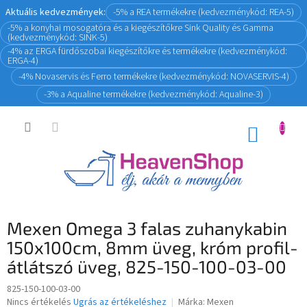
Ugrás
Aktuális kedvezmények:
-5% a REA termékekre (kedvezménykód: REA-5)
a
-5% a konyhai mosogatóra és a kiegészítőkre Sink Quality és Gamma
fő
(kedvezménykód: SINK-5)
tartalomhoz
-4% az ERGA fürdőszobai kiegészítőkre és termékekre (kedvezménykód:
ERGA-4)
-4% Novaservis és Ferro termékekre (kedvezménykód: NOVASERVIS-4)
-3% a Aqualine termékekre (kedvezménykód: Aqualine-3)
KOSÁR
Mexen Omega 3 falas zuhanykabin
150x100cm, 8mm üveg, króm profil-
átlátszó üveg, 825-150-100-03-00
825-150-100-03-00
A
Nincs értékelés
Ugrás az értékeléshez
Márka:
Mexen