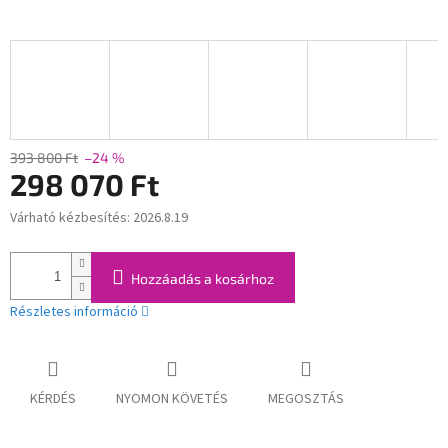
393 800 Ft
–24 %
298 070 Ft
Várható kézbesítés:
2026.8.19
Egységár:
Hozzáadás a kosárhoz
Részletes információ
KÉRDÉS
NYOMON KÖVETÉS
MEGOSZTÁS