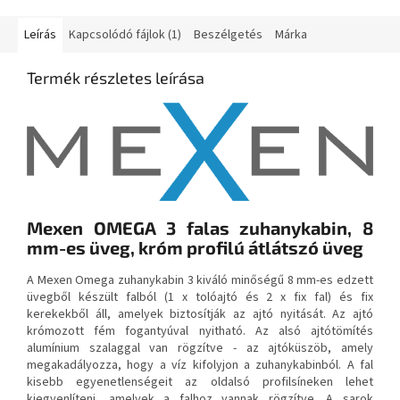
Leírás
Kapcsolódó fájlok (1)
Beszélgetés
Márka
Termék részletes leírása
Mexen OMEGA 3 falas zuhanykabin, 8
mm-es üveg, króm profilú átlátszó üveg
A Mexen Omega zuhanykabin 3 kiváló minőségű 8 mm-es edzett
üvegből készült falból (1 x tolóajtó és 2 x fix fal) és fix
kerekekből áll, amelyek biztosítják az ajtó nyitását. Az ajtó
krómozott fém fogantyúval nyitható. Az alsó ajtótömítés
alumínium szalaggal van rögzítve - az ajtóküszöb, amely
megakadályozza, hogy a víz kifolyjon a zuhanykabinból. A fal
kisebb egyenetlenségeit az oldalsó profilsíneken lehet
kiegyenlíteni, amelyek a falhoz vannak rögzítve. A sarok