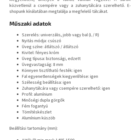
közvetlenül a csempére vagy a zuhanytálcára szerelhető. E-
shopunk kínálatában megtalálja a megfelelő tálcákat.
Műszaki adatok
Szerelés: univerzális, jobb vagy bal (L / R)
Nyitás módja: csúszó
Üveg színe: átlátszó / átlátszó
Kivitel: fényes króm
Üveg típusa: biztonsági, edzett
Üvegvastagság: 8 mm
Könnyen tisztítható festék: igen
Fal egyenetlenségek kiegyenlítése: igen
Szélesség beállítása: igen
Zuhanytálcára vagy csempére szerelhető: igen
Profil: alumínium
Minőségi dupla görgők
Fém fogantyú
Tömítéskészlet
Alumínium küszöb
Beállítási tartomány (mm):