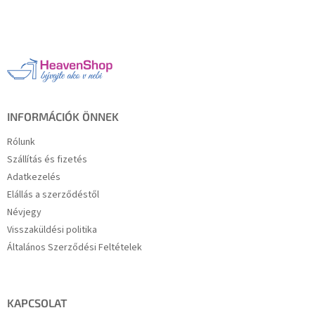
L
á
b
l
é
c
INFORMÁCIÓK ÖNNEK
Rólunk
Szállítás és fizetés
Adatkezelés
Elállás a szerződéstől
Névjegy
Visszaküldési politika
Általános Szerződési Feltételek
KAPCSOLAT