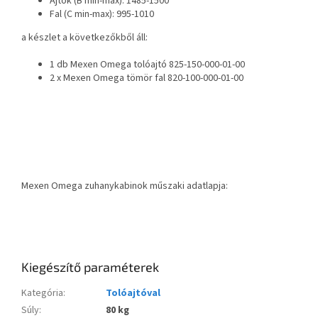
Ajtók (B min-max): 1485-1500
Fal (C min-max): 995-1010
a készlet a következőkből áll:
1 db Mexen Omega tolóajtó 825-150-000-01-00
2 x Mexen Omega tömör fal 820-100-000-01-00
Mexen Omega zuhanykabinok műszaki adatlapja:
Kiegészítő paraméterek
Kategória
:
Tolóajtóval
Súly
:
80 kg