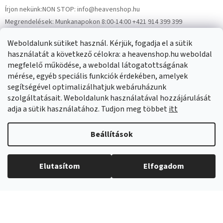
Írjon nekünk:
NON STOP: info@heavenshop.hu
Megrendelések:
Munkanapokon 8:00-14:00 +421 914 399 399
Panaszok:
Munkanapokon 8:00-14:00 +421 914 399 399
Weboldalunk sütiket használ. Kérjük, fogadja el a sütik
Facebook
HeavenShop.sk
használatát a következő célokra: a heavenshop.hu weboldal
megfelelő működése, a weboldal látogatottságának
mérése, egyéb speciális funkciók érdekében, amelyek
Eredményeink
segítségével optimalizálhatjuk webáruházunk
szolgáltatásait. Weboldalunk használatával hozzájárulását
adja a sütik használatához. Tudjon meg többet
itt
Árukereső.hu
Beállítások
Elutasítom
Elfogadom
Copyright 2026
Heavenshop
. Minden jog fenntartva.