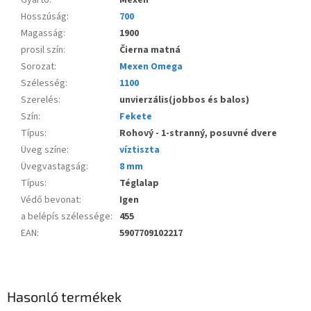
Hosszúság
:
700
Magasság
:
1900
prosil szín
:
Čierna matná
Sorozat
:
Mexen Omega
Szélesség
:
1100
Szerelés
:
unvierzális(jobbos és balos)
Szín
:
Fekete
Típus
:
Rohový - 1-stranný, posuvné dvere
Üveg színe
:
víztiszta
Üvegvastagság
:
8 mm
Típus
:
Téglalap
Védő bevonat
:
Igen
a belépís szélessége
:
455
EAN
:
5907709102217
Hasonló termékek