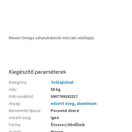
Mexen Omega zuhanykabinok műszaki adatlapja:
Kiegészítő paraméterek
Kategória
:
Tolóajtóval
Súly
:
50 kg
EAN vonalkód
:
5907709102217
Anyag
:
edzett üveg
,
alumínium
Bemenetel típusa
:
Posuvné dvere
edzett üveg
:
Igen
Forma
:
Štvorec/Obdĺžnik
Gyártó
:
Mexen