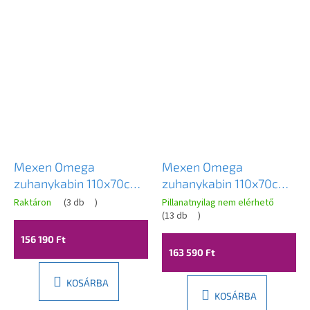
Mexen Omega
Mexen Omega
zuhanykabin 110x70cm,
zuhanykabin 110x70cm,
8mm üveg, króm profil-
8mm üveg, króm profil-
Raktáron
(
3 db
)
Pillanatnyilag nem elérhető
átlátszó üveg, 825-110-
szürke üveg, 825-110-
(
13 db
)
070-01-00
070-01-40
156 190 Ft
163 590 Ft
KOSÁRBA
KOSÁRBA