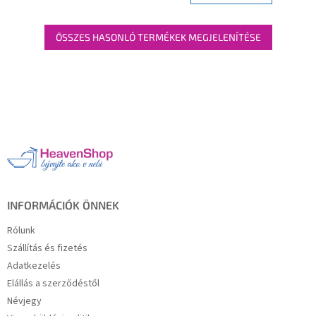
ÖSSZES HASONLÓ TERMÉKEK MEGJELENÍTÉSE
L
á
b
l
é
c
INFORMÁCIÓK ÖNNEK
Rólunk
Szállítás és fizetés
Adatkezelés
Elállás a szerződéstől
Névjegy