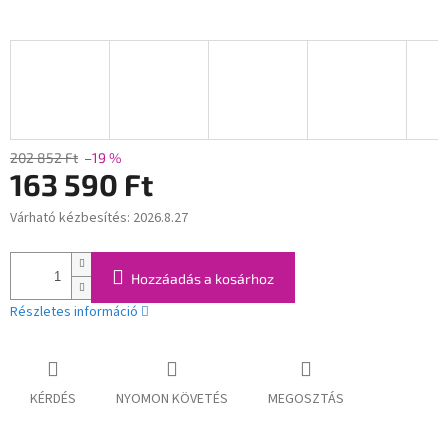
202 852 Ft
–19 %
163 590 Ft
Várható kézbesítés:
2026.8.27
Egységár:
Hozzáadás a kosárhoz
Részletes információ
KÉRDÉS
NYOMON KÖVETÉS
MEGOSZTÁS