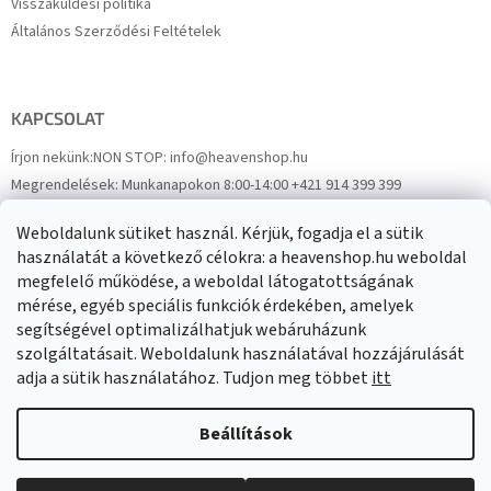
Visszaküldési politika
Általános Szerződési Feltételek
KAPCSOLAT
Írjon nekünk:
NON STOP: info@heavenshop.hu
Megrendelések:
Munkanapokon 8:00-14:00 +421 914 399 399
Panaszok:
Munkanapokon 8:00-14:00 +421 914 399 399
Weboldalunk sütiket használ. Kérjük, fogadja el a sütik
Facebook
HeavenShop.sk
használatát a következő célokra: a heavenshop.hu weboldal
megfelelő működése, a weboldal látogatottságának
mérése, egyéb speciális funkciók érdekében, amelyek
Eredményeink
segítségével optimalizálhatjuk webáruházunk
szolgáltatásait. Weboldalunk használatával hozzájárulását
adja a sütik használatához. Tudjon meg többet
itt
Árukereső.hu
Beállítások