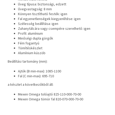
Üveg típusa: biztonsági, edzett
Üvegvastagság: 8 mm
Könnyen tisztítható festék: igen
Fal egyenetlenségek kiegyenlítése: igen
Szélesség beállítása: igen
Zuhanytálcára vagy csempére szerelhető: igen
Profil: alumínium
Minőségi dupla görgők
Fém fogantyú
Tömítéskészlet
Alumínium küszöb
Beállítási tartomány (mm):
Ajtók (B min-max): 1085-1100
Fal (C min-max): 695-710
a készlet a következőkből áll:
Mexen Omega tolóajtó 825-110-000-70-00
Mexen Omega tömör fal 820-070-000-70-00