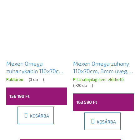
Mexen Omega
Mexen Omega zuhany
zuhanykabin 110x70cm,
110x70cm, 8mm üveg,
8mm üveg, króm profil-
fekete profil-átlátszó
Raktáron
(
3 db
)
Pillanatnyilag nem elérhető
átlátszó üveg, 825-110-
üveg, 825-110-070-70-
(
>20 db
)
070-01-00
00
156 190 Ft
163 590 Ft
KOSÁRBA
KOSÁRBA