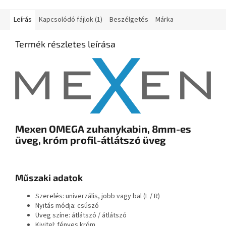
Leírás
Kapcsolódó fájlok (1)
Beszélgetés
Márka
Termék részletes leírása
Mexen OMEGA zuhanykabin, 8mm-es
üveg, króm profil-átlátszó üveg
Műszaki adatok
Szerelés: univerzális, jobb vagy bal (L / R)
Nyitás módja: csúszó
Üveg színe: átlátszó / átlátszó
Kivitel: fényes króm