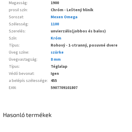
Magasság
:
1900
prosil szín
:
Chróm - Leštený hliník
Sorozat
:
Mexen Omega
Szélesség
:
1100
Szerelés
:
unvierzális(jobbos és balos)
Szín
:
Króm
Típus
:
Rohový - 1-stranný, posuvné dvere
Üveg színe
:
szürke
Üvegvastagság
:
8 mm
Típus
:
Téglalap
Védő bevonat
:
Igen
a belépís szélessége
:
455
EAN
:
5907709101807
Hasonló termékek