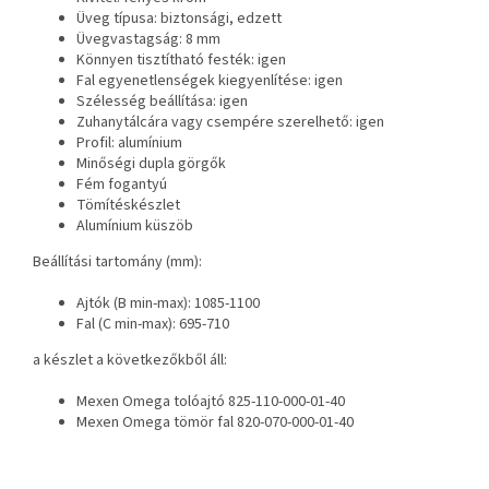
Üveg típusa: biztonsági, edzett
Üvegvastagság: 8 mm
Könnyen tisztítható festék: igen
Fal egyenetlenségek kiegyenlítése: igen
Szélesség beállítása: igen
Zuhanytálcára vagy csempére szerelhető: igen
Profil: alumínium
Minőségi dupla görgők
Fém fogantyú
Tömítéskészlet
Alumínium küszöb
Beállítási tartomány (mm):
Ajtók (B min-max): 1085-1100
Fal (C min-max): 695-710
a készlet a következőkből áll:
Mexen Omega tolóajtó 825-110-000-01-40
Mexen Omega tömör fal 820-070-000-01-40