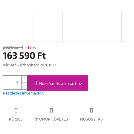
202 852 Ft
–19 %
163 590 Ft
Várható kézbesítés:
2026.8.27
Egységár:
Hozzáadás a kosárhoz
Részletes információ
KÉRDÉS
NYOMON KÖVETÉS
MEGOSZTÁS