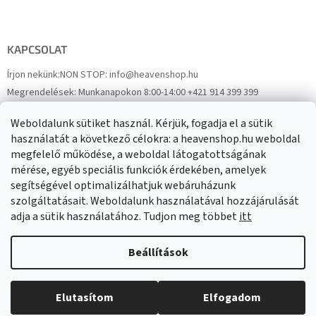
KAPCSOLAT
Írjon nekünk:
NON STOP: info@heavenshop.hu
Megrendelések:
Munkanapokon 8:00-14:00 +421 914 399 399
Panaszok:
Munkanapokon 8:00-14:00 +421 914 399 399
Weboldalunk sütiket használ. Kérjük, fogadja el a sütik
Facebook
HeavenShop.sk
használatát a következő célokra: a heavenshop.hu weboldal
megfelelő működése, a weboldal látogatottságának
mérése, egyéb speciális funkciók érdekében, amelyek
Eredményeink
segítségével optimalizálhatjuk webáruházunk
szolgáltatásait. Weboldalunk használatával hozzájárulását
adja a sütik használatához. Tudjon meg többet
itt
Árukereső.hu
Beállítások
Elutasítom
Elfogadom