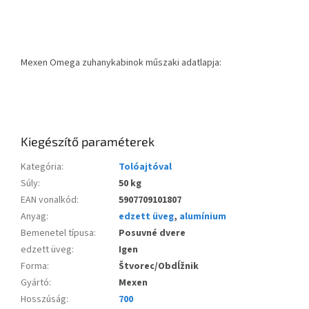
Mexen Omega zuhanykabinok műszaki adatlapja:
Kiegészítő paraméterek
Kategória
:
Tolóajtóval
Súly
:
50 kg
EAN vonalkód
:
5907709101807
Anyag
:
edzett üveg
,
alumínium
Bemenetel típusa
:
Posuvné dvere
edzett üveg
:
Igen
Forma
:
Štvorec/Obdĺžnik
Gyártó
:
Mexen
Hosszúság
:
700