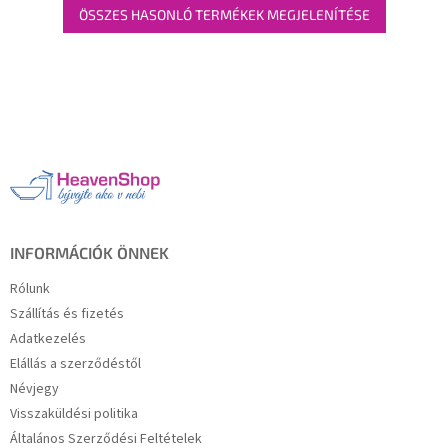
ÖSSZES HASONLÓ TERMÉKEK MEGJELENÍTÉSE
L
á
b
l
é
c
INFORMÁCIÓK ÖNNEK
Rólunk
Szállítás és fizetés
Adatkezelés
Elállás a szerződéstől
Névjegy
Visszaküldési politika
Általános Szerződési Feltételek