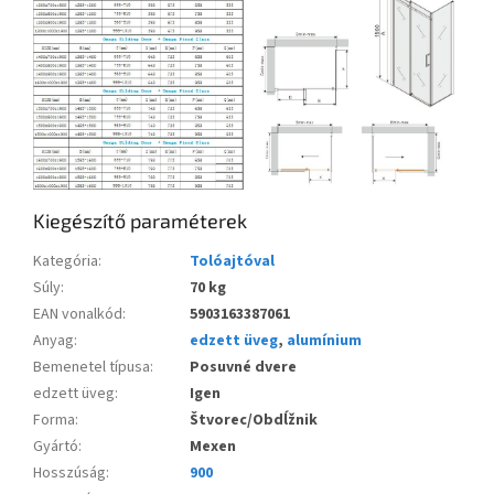
Kiegészítő paraméterek
Kategória
:
Tolóajtóval
Súly
:
70 kg
EAN vonalkód
:
5903163387061
Anyag
:
edzett üveg
,
alumínium
Bemenetel típusa
:
Posuvné dvere
edzett üveg
:
Igen
Forma
:
Štvorec/Obdĺžnik
Gyártó
:
Mexen
Hosszúság
:
900