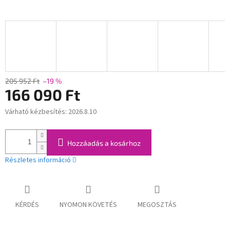
205 952 Ft
–19 %
166 090 Ft
Várható kézbesítés:
2026.8.10
Egységár:
Hozzáadás a kosárhoz
Részletes információ
KÉRDÉS
NYOMON KÖVETÉS
MEGOSZTÁS