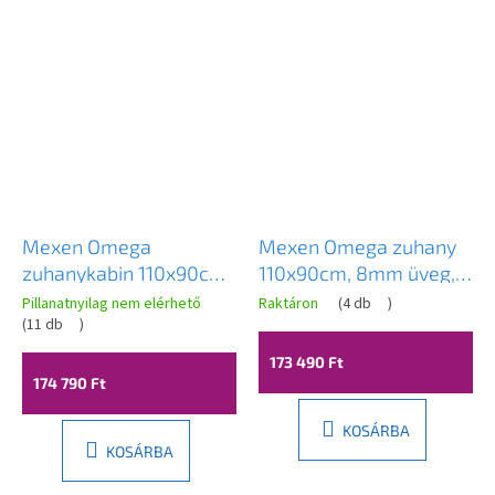
Mexen Omega
Mexen Omega zuhany
zuhanykabin 110x90cm,
110x90cm, 8mm üveg,
8mm üveg, króm profil-
fekete profil-átlátszó
Pillanatnyilag nem elérhető
Raktáron
(
4 db
)
szürke üveg, 825-110-
(
11 db
)
üveg, 825-110-090-70-
090-01-40
00
173 490 Ft
174 790 Ft
KOSÁRBA
KOSÁRBA