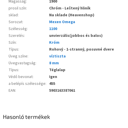
Magasság
:
1900
prosil szín
:
Chróm - Leštený hliník
sklad
:
Na sklade (Heavenshop)
Sorozat
:
Mexen Omega
Szélesség
:
1100
Szerelés
:
unvierzális(jobbos és balos)
Szín
:
Króm
Típus
:
Rohový - 1-stranný, posuvné dvere
Üveg színe
:
víztiszta
Üvegvastagság
:
8 mm
Típus
:
Téglalap
Védő bevonat
:
Igen
a belépís szélessége
:
455
EAN
:
5903163387061
Hasonló termékek