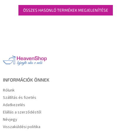
ÖSSZES HASONLÓ TERMÉKEK MEGJELENÍTÉSE
L
á
b
l
é
c
INFORMÁCIÓK ÖNNEK
Rólunk
Szállítás és fizetés
Adatkezelés
Elállás a szerződéstől
Névjegy
Visszaküldési politika