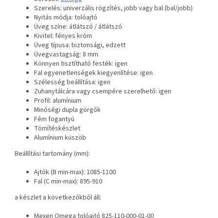
Szerelés: univerzális rögzítés, jobb vagy bal (bal/jobb)
Nyitás módja: tolóajtó
Üveg színe: átlátszó / átlátszó
Kivitel: fényes króm
Üveg típusa: biztonsági, edzett
Üvegvastagság: 8 mm
Könnyen tisztítható festék: igen
Fal egyenetlenségek kiegyenlítése: igen
Szélesség beállítása: igen
Zuhanytálcára vagy csempére szerelhető: igen
Profil: alumínium
Minőségi dupla görgők
Fém fogantyú
Tömítéskészlet
Alumínium küszöb
Beállítási tartomány (mm):
Ajtók (B min-max): 1085-1100
Fal (C min-max): 895-910
a készlet a következőkből áll:
Mexen Omega tolóajtó 825-110-000-01-00