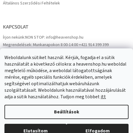
Általános Szerződési Feltételek
KAPCSOLAT
Írjon nekünk:
NON STOP: info@heavenshop.hu
Megrendelések:
Munkanapokon 8:00-14:00 +421 914 399 399
Panaszok:
Munkanapokon 8:00-14:00 +421 914 399 399
Weboldalunk sütiket használ. Kérjük, fogadja el a sütik
Facebook
HeavenShop.sk
használatát a következő célokra: a heavenshop.hu weboldal
megfelelő működése, a weboldal látogatottságának
mérése, egyéb speciális funkciók érdekében, amelyek
Eredményeink
segítségével optimalizálhatjuk webáruházunk
szolgáltatásait. Weboldalunk használatával hozzájárulását
adja a sütik használatához. Tudjon meg többet
itt
Árukereső.hu
Beállítások
Elutasítom
Elfogadom