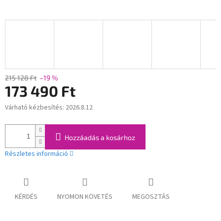
215 128 Ft
–19 %
173 490 Ft
Várható kézbesítés:
2026.8.12
Egységár:
Hozzáadás a kosárhoz
Részletes információ
KÉRDÉS
NYOMON KÖVETÉS
MEGOSZTÁS