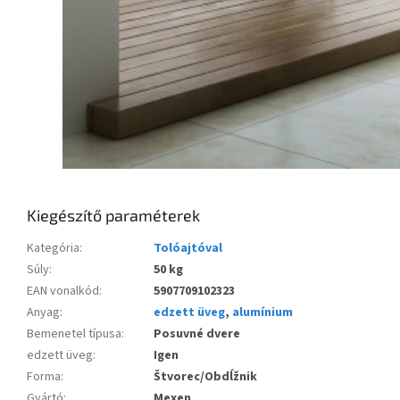
Kiegészítő paraméterek
Kategória
:
Tolóajtóval
Súly
:
50 kg
EAN vonalkód
:
5907709102323
Anyag
:
edzett üveg
,
alumínium
Bemenetel típusa
:
Posuvné dvere
edzett üveg
:
Igen
Forma
:
Štvorec/Obdĺžnik
Gyártó
:
Mexen