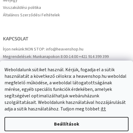
Névjegy
Visszaküldési politika
Általános Szerződési Feltételek
KAPCSOLAT
Írjon nekünk:
NON STOP: info@heavenshop.hu
Megrendelések:
Munkanapokon 8:00-14:00 +421 914 399 399
Panaszok:
Munkanapokon 8:00-14:00 +421 914 399 399
Weboldalunk sütiket használ. Kérjük, fogadja el a sütik
Facebook
HeavenShop.sk
használatát a következő célokra: a heavenshop.hu weboldal
megfelelő működése, a weboldal látogatottságának
mérése, egyéb speciális funkciók érdekében, amelyek
Eredményeink
segítségével optimalizálhatjuk webáruházunk
szolgáltatásait. Weboldalunk használatával hozzájárulását
adja a sütik használatához. Tudjon meg többet
itt
Árukereső.hu
Beállítások