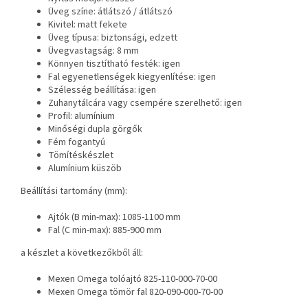
Üveg színe: átlátszó / átlátszó
Kivitel: matt fekete
Üveg típusa: biztonsági, edzett
Üvegvastagság: 8 mm
Könnyen tisztítható festék: igen
Fal egyenetlenségek kiegyenlítése: igen
Szélesség beállítása: igen
Zuhanytálcára vagy csempére szerelhető: igen
Profil: alumínium
Minőségi dupla görgők
Fém fogantyú
Tömítéskészlet
Alumínium küszöb
Beállítási tartomány (mm):
Ajtók (B min-max): 1085-1100 mm
Fal (C min-max): 885-900 mm
a készlet a következőkből áll:
Mexen Omega tolóajtó 825-110-000-70-00
Mexen Omega tömör fal 820-090-000-70-00