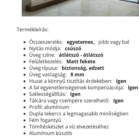
Termékleírás:
Összeszerelés:
egyetemes,
jobb vagy bal
Nyitás módja:
csúszó
Üveg színe:
átlátszó - átlátszó
Felületkezelés:
Matt fekete
Üveg típusa:
biztonság, edzett
Üveg vastagság:
8 mm
Huzat a könnyű tisztítás érdekében:
Igen
A fal egyenetlenségeinek kompenzációja:
Igen
Szélességállítás:
Igen
Tálcára vagy csempére szerelhető:
Igen
Profil: alumínium
Dupla tekercs a legmagasabb minőségben
Fém fogantyú
Tömítéskészlet a víz elvezetéséhez
Alumínium küszöb