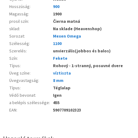
Hosszúság
:
900
Magasság
:
1900
prosil szín
:
Čierna matná
sklad
:
Na sklade (Heavenshop)
Sorozat
:
Mexen Omega
Szélesség
:
1100
Szerelés
:
unvierzális(jobbos és balos)
Szín
:
Fekete
Típus
:
Rohový - 1-stranný, posuvné dvere
Üveg színe
:
víztiszta
Üvegvastagság
:
8 mm
Típus
:
Téglalap
Védő bevonat
:
Igen
a belépís szélessége
:
455
EAN
:
5907709102323