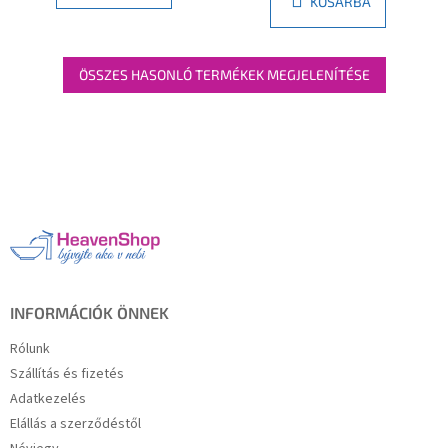
KOSÁRBA
ÖSSZES HASONLÓ TERMÉKEK MEGJELENÍTÉSE
L
á
b
l
é
c
INFORMÁCIÓK ÖNNEK
Rólunk
Szállítás és fizetés
Adatkezelés
Elállás a szerződéstől