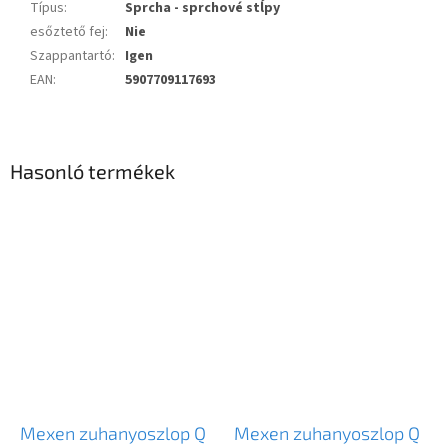
Típus
:
Sprcha - sprchové stĺpy
esőztető fej
:
Nie
Szappantartó
:
Igen
EAN
:
5907709117693
Hasonló termékek
Mexen zuhanyoszlop Q
Mexen zuhanyoszlop Q