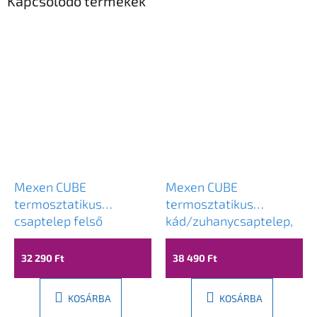
Kapcsolódó termékek
Mexen CUBE
Mexen CUBE
termosztatikus
termosztatikus
csaptelep felső
kád/zuhanycsaptelep,
csatlakozással, fehér,
fehér, 77910-20
77250-20
32 290 Ft
38 490 Ft
KOSÁRBA
KOSÁRBA