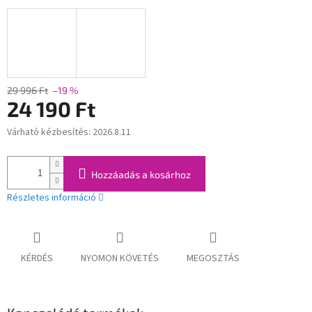
29 996 Ft
–19 %
24 190 Ft
Várható kézbesítés:
2026.8.11
Egységár:
Hozzáadás a kosárhoz
Részletes információ
KÉRDÉS
NYOMON KÖVETÉS
MEGOSZTÁS