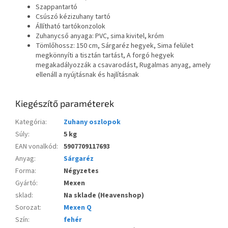
Szappantartó
Csúszó kézizuhany tartó
Állítható tartókonzolok
Zuhanycső anyaga: PVC,
sima kivitel, króm
Tömlőhossz: 150 cm,
Sárgaréz hegyek,
Sima felület
megkönnyíti a tisztán tartást,
A forgó hegyek
megakadályozzák a csavarodást,
Rugalmas anyag, amely
ellenáll a nyújtásnak és hajlításnak
Kiegészítő paraméterek
Kategória
:
Zuhany oszlopok
Súly
:
5 kg
EAN vonalkód
:
5907709117693
Anyag
:
Sárgaréz
Forma
:
Négyzetes
Gyártó
:
Mexen
sklad
:
Na sklade (Heavenshop)
Sorozat
:
Mexen Q
Szín
:
fehér