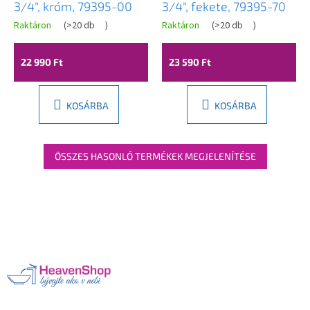
3/4", króm, 79395-00
3/4", fekete, 79395-70
Raktáron
(
>20 db
)
Raktáron
(
>20 db
)
22 990 Ft
23 590 Ft
KOSÁRBA
KOSÁRBA
ÖSSZES HASONLÓ TERMÉKEK MEGJELENÍTÉSE
L
á
b
l
é
c