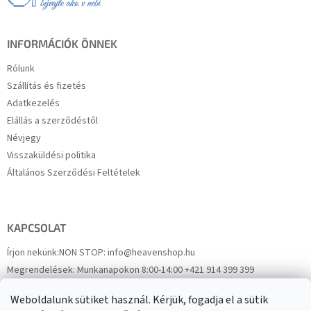
c
INFORMÁCIÓK ÖNNEK
Rólunk
Szállítás és fizetés
Adatkezelés
Elállás a szerződéstől
Névjegy
Visszaküldési politika
Általános Szerződési Feltételek
KAPCSOLAT
Írjon nekünk:
NON STOP: info@heavenshop.hu
Megrendelések:
Munkanapokon 8:00-14:00 +421 914 399 399
Panaszok:
Munkanapokon 8:00-14:00 +421 914 399 399
Weboldalunk sütiket használ. Kérjük, fogadja el a sütik
Facebook
HeavenShop.sk