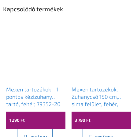
Kapcsolódó termékek
Mexen tartozékok - 1
Mexen tartozékok,
pontos kézizuhany
Zuhanycső 150 cm,
tartó, fehér, 79352-20
sima felület, fehér,
79450-20
1 290 Ft
3 790 Ft