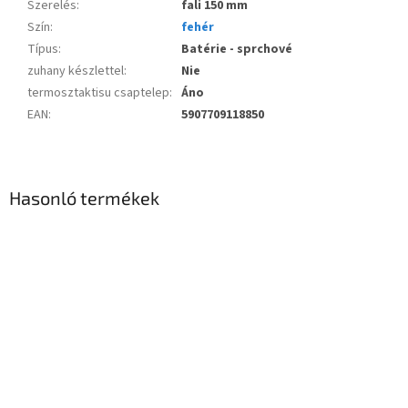
Szerelés
:
fali 150 mm
Szín
:
fehér
Típus
:
Batérie - sprchové
zuhany készlettel
:
Nie
termosztaktisu csaptelep
:
Áno
EAN
:
5907709118850
Hasonló termékek