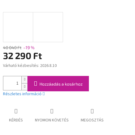
40 040 Ft
–19 %
32 290 Ft
Várható kézbesítés:
2026.8.10
Egységár:
Hozzáadás a kosárhoz
Részletes információ
KÉRDÉS
NYOMON KÖVETÉS
MEGOSZTÁS