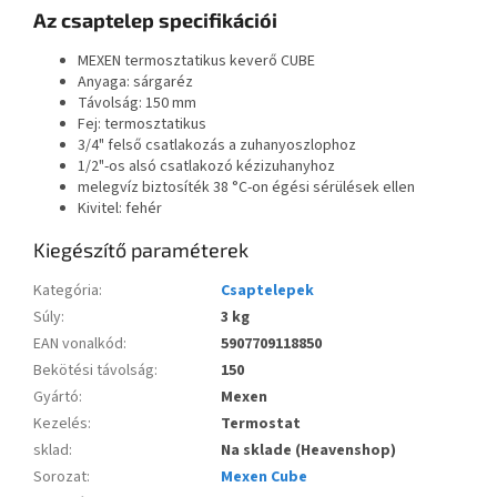
Az csaptelep specifikációi
MEXEN termosztatikus keverő CUBE
Anyaga: sárgaréz
Távolság: 150 mm
Fej: termosztatikus
3/4" felső csatlakozás a zuhanyoszlophoz
1/2"-os alsó csatlakozó kézizuhanyhoz
melegvíz biztosíték 38 °C-on égési sérülések ellen
Kivitel: fehér
Kiegészítő paraméterek
Kategória
:
Csaptelepek
Súly
:
3 kg
EAN vonalkód
:
5907709118850
Bekötési távolság
:
150
Gyártó
:
Mexen
Kezelés
:
Termostat
sklad
:
Na sklade (Heavenshop)
Sorozat
:
Mexen Cube